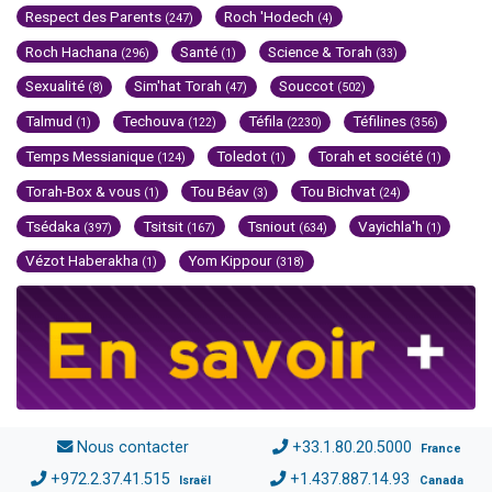
Respect des Parents
Roch 'Hodech
(247)
(4)
Roch Hachana
Santé
Science & Torah
(296)
(1)
(33)
Sexualité
Sim'hat Torah
Souccot
(8)
(47)
(502)
Talmud
Techouva
Téfila
Téfilines
(1)
(122)
(2230)
(356)
Temps Messianique
Toledot
Torah et société
(124)
(1)
(1)
Torah-Box & vous
Tou Béav
Tou Bichvat
(1)
(3)
(24)
Tsédaka
Tsitsit
Tsniout
Vayichla'h
(397)
(167)
(634)
(1)
Vézot Haberakha
Yom Kippour
(1)
(318)
Nous contacter
+33.1.80.20.5000
France
+972.2.37.41.515
+1.437.887.14.93
Israël
Canada