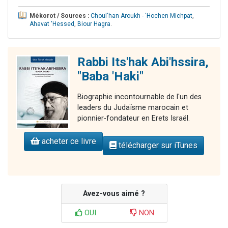
Mékorot / Sources :
Choul'han Aroukh - 'Hochen Michpat
,
Ahavat 'Hessed
,
Biour Hagra
.
Rabbi Its'hak Abi'hssira,
"Baba 'Haki"
Biographie incontournable de l'un des
leaders du Judaïsme marocain et
pionnier-fondateur en Erets Israël.
acheter ce livre
télécharger sur iTunes
Avez-vous aimé ?
OUI
NON