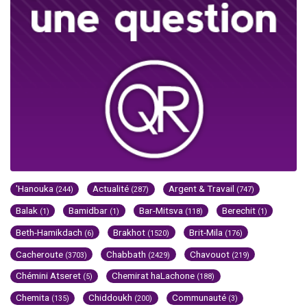
'Hanouka
Actualité
Argent & Travail
(244)
(287)
(747)
Balak
Bamidbar
Bar-Mitsva
Berechit
(1)
(1)
(118)
(1)
Beth-Hamikdach
Brakhot
Brit-Mila
(6)
(1520)
(176)
Cacheroute
Chabbath
Chavouot
(3703)
(2429)
(219)
Chémini Atseret
Chemirat haLachone
(5)
(188)
Chemita
Chiddoukh
Communauté
(135)
(200)
(3)