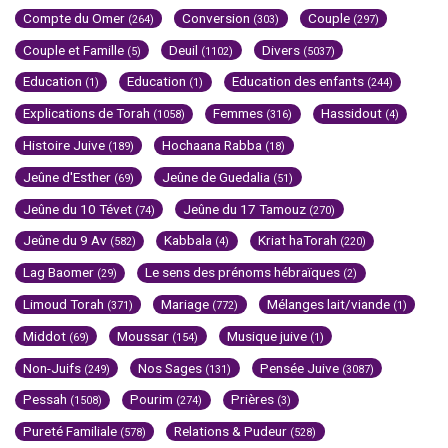
Compte du Omer
Conversion
Couple
(264)
(303)
(297)
Couple et Famille
Deuil
Divers
(5)
(1102)
(5037)
Education
Education
Education des enfants
(1)
(1)
(244)
Explications de Torah
Femmes
Hassidout
(1058)
(316)
(4)
Histoire Juive
Hochaana Rabba
(189)
(18)
Jeûne d'Esther
Jeûne de Guedalia
(69)
(51)
Jeûne du 10 Tévet
Jeûne du 17 Tamouz
(74)
(270)
Jeûne du 9 Av
Kabbala
Kriat haTorah
(582)
(4)
(220)
Lag Baomer
Le sens des prénoms hébraïques
(29)
(2)
Limoud Torah
Mariage
Mélanges lait/viande
(371)
(772)
(1)
Middot
Moussar
Musique juive
(69)
(154)
(1)
Non-Juifs
Nos Sages
Pensée Juive
(249)
(131)
(3087)
Pessah
Pourim
Prières
(1508)
(274)
(3)
Pureté Familiale
Relations & Pudeur
(578)
(528)