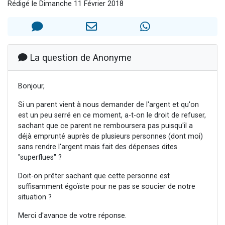
Rédigé le Dimanche 11 Février 2018
2 personnes viennent de nous rejoindre sur WhatsApp
13 personnes viennent de demander une bénédiction
Il reste 49 places pour étudier en groupe sur Zoom
12 nouvelles musiques dans Torah-Box Music
La question de Anonyme
2 personnes viennent de nous rejoindre sur WhatsApp
Bonjour,
Si un parent vient à nous demander de l'argent et qu'on
est un peu serré en ce moment, a-t-on le droit de refuser,
sachant que ce parent ne remboursera pas puisqu'il a
déjà emprunté auprès de plusieurs personnes (dont moi)
sans rendre l'argent mais fait des dépenses dites
"superflues" ?
Doit-on prêter sachant que cette personne est
suffisamment égoïste pour ne pas se soucier de notre
situation ?
Merci d'avance de votre réponse.