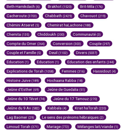
Beth-Hamikdach
Brakhot
Brit-Mila
(6)
(1520)
(176)
Cacheroute
Chabbath
Chavouot
(3703)
(2429)
(219)
Chémini Atseret
Chemirat haLachone
(5)
(188)
Chemita
Chiddoukh
Communauté
(135)
(200)
(3)
Compte du Omer
Conversion
Couple
(264)
(303)
(297)
Couple et Famille
Deuil
Divers
(5)
(1102)
(5037)
Education
Education
Education des enfants
(1)
(1)
(244)
Explications de Torah
Femmes
Hassidout
(1058)
(316)
(4)
Histoire Juive
Hochaana Rabba
(189)
(18)
Jeûne d'Esther
Jeûne de Guedalia
(69)
(51)
Jeûne du 10 Tévet
Jeûne du 17 Tamouz
(74)
(270)
Jeûne du 9 Av
Kabbala
Kriat haTorah
(582)
(4)
(220)
Lag Baomer
Le sens des prénoms hébraïques
(29)
(2)
Limoud Torah
Mariage
Mélanges lait/viande
(371)
(772)
(1)