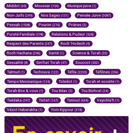
Middot
Moussar
Musique juive
(69)
(154)
(1)
Non-Juifs
Nos Sages
Pensée Juive
(249)
(131)
(3087)
Pessah
Pourim
Prières
(1508)
(274)
(3)
Pureté Familiale
Relations & Pudeur
(578)
(528)
Respect des Parents
Roch 'Hodech
(247)
(4)
Roch Hachana
Santé
Science & Torah
(296)
(1)
(33)
Sexualité
Sim'hat Torah
Souccot
(8)
(47)
(502)
Talmud
Techouva
Téfila
Téfilines
(1)
(122)
(2230)
(356)
Temps Messianique
Toledot
Torah et société
(124)
(1)
(1)
Torah-Box & vous
Tou Béav
Tou Bichvat
(1)
(3)
(24)
Tsédaka
Tsitsit
Tsniout
Vayichla'h
(397)
(167)
(634)
(1)
Vézot Haberakha
Yom Kippour
(1)
(318)