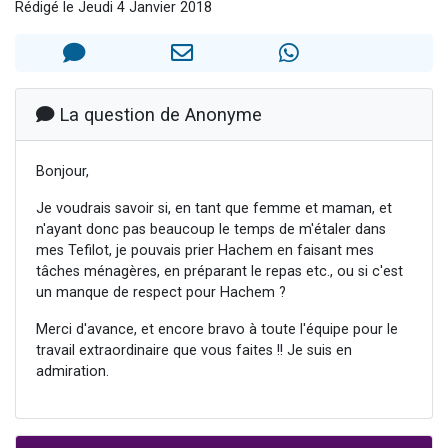
Rédigé le Jeudi 4 Janvier 2018
Nouvelle émission radio : Visions de grandeur n°104 : Le Chabbath et le Birkat Hamazone à travers le temps
61 personnes viennent de demander une bénédiction
Ariel vient de donner son Maasser
Il reste 49 places pour étudier en groupe sur Zoom
La question de Anonyme
Eva vient de donner son Maasser
Bonjour,
Je voudrais savoir si, en tant que femme et maman, et
n'ayant donc pas beaucoup le temps de m'étaler dans
mes Tefilot, je pouvais prier Hachem en faisant mes
tâches ménagères, en préparant le repas etc., ou si c'est
un manque de respect pour Hachem ?
Merci d'avance, et encore bravo à toute l'équipe pour le
travail extraordinaire que vous faites !! Je suis en
admiration.