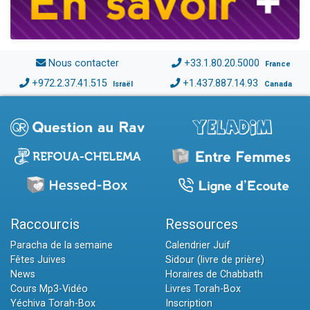
Nous contacter
+33.1.80.20.5000
France
+972.2.37.41.515
+1.437.887.14.93
Israël
Canada
Raccourcis
Ressources
Paracha de la semaine
Calendrier Juif
Fêtes Juives
Sidour (livre de prière)
News
Horaires de Chabbath
Cours Mp3-Vidéo
Livres Torah-Box
Yéchiva Torah-Box
Inscription