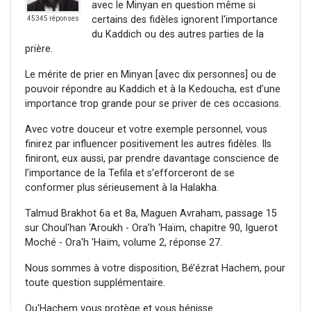
avec le Minyan en question même si
certains des fidèles ignorent l'importance
45345 réponses
du Kaddich ou des autres parties de la
prière.
Le mérite de prier en Minyan [avec dix personnes] ou de
pouvoir répondre au Kaddich et à la Kedoucha, est d’une
importance trop grande pour se priver de ces occasions.
Avec votre douceur et votre exemple personnel, vous
finirez par influencer positivement les autres fidèles. Ils
finiront, eux aussi, par prendre davantage conscience de
l’importance de la Tefila et s’efforceront de se
conformer plus sérieusement à la Halakha.
Talmud Brakhot 6a et 8a, Maguen Avraham, passage 15
sur Choul'han ‘Aroukh - Ora’h ‘Haïm, chapitre 90, Iguerot
Moché - Ora'h 'Haïm, volume 2, réponse 27.
Nous sommes à votre disposition, Bé’ézrat Hachem, pour
toute question supplémentaire.
Qu'Hachem vous protège et vous bénisse.