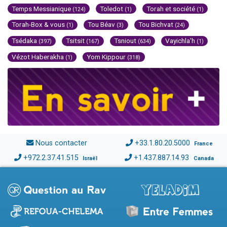
Temps Messianique
Toledot
Torah et société
(124)
(1)
(1)
Torah-Box & vous
Tou Béav
Tou Bichvat
(1)
(3)
(24)
Tsédaka
Tsitsit
Tsniout
Vayichla'h
(397)
(167)
(634)
(1)
Vézot Haberakha
Yom Kippour
(1)
(318)
Nous contacter
+33.1.80.20.5000
France
+972.2.37.41.515
+1.437.887.14.93
Israël
Canada