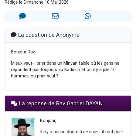
Rédigé le Dimanche 10 Mai 2026
Nouvelle émission radio : Visions de grandeur n°104 : Le Chabbath et le Birkat Hamazone à travers le temps
61 personnes viennent de demander une bénédiction
Ariel vient de donner son Maasser
Il reste 49 places pour étudier en groupe sur Zoom
La question de Anonyme
Eva vient de donner son Maasser
Bonjour Rav,
Mieux vaut-il prier dans un Minyan faible où les gens ne
répondent pas toujours au Kaddich et où il y a pile 10
hommes, ou prier seul ?
La réponse de Rav Gabriel DAYAN
Bonjour,
Il n'y a aucun doute à ce sujet : il faut prier