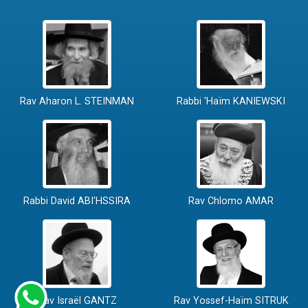
Rav Aharon L. STEINMAN
Rabbi 'Haïm KANIEWSKI
Rabbi David ABI'HSSIRA
Rav Chlomo AMAR
Rav Israël GANTZ
Rav Yossef-Haïm SITRUK