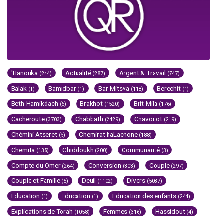
'Hanouka
Actualité
Argent & Travail
(244)
(287)
(747)
Balak
Bamidbar
Bar-Mitsva
Berechit
(1)
(1)
(118)
(1)
Beth-Hamikdach
Brakhot
Brit-Mila
(6)
(1520)
(176)
Cacheroute
Chabbath
Chavouot
(3703)
(2429)
(219)
Chémini Atseret
Chemirat haLachone
(5)
(188)
Chemita
Chiddoukh
Communauté
(135)
(200)
(3)
Compte du Omer
Conversion
Couple
(264)
(303)
(297)
Couple et Famille
Deuil
Divers
(5)
(1102)
(5037)
Education
Education
Education des enfants
(1)
(1)
(244)
Explications de Torah
Femmes
Hassidout
(1058)
(316)
(4)