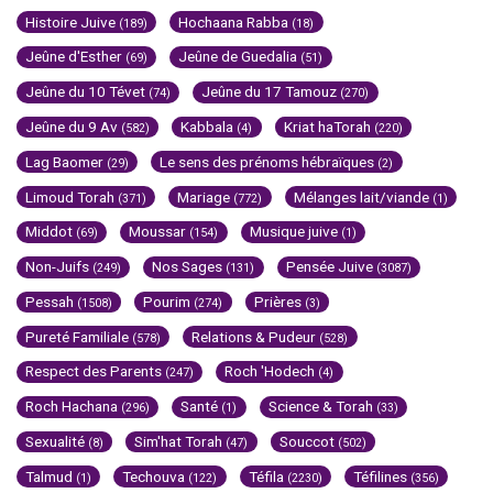
Histoire Juive
Hochaana Rabba
(189)
(18)
Jeûne d'Esther
Jeûne de Guedalia
(69)
(51)
Jeûne du 10 Tévet
Jeûne du 17 Tamouz
(74)
(270)
Jeûne du 9 Av
Kabbala
Kriat haTorah
(582)
(4)
(220)
Lag Baomer
Le sens des prénoms hébraïques
(29)
(2)
Limoud Torah
Mariage
Mélanges lait/viande
(371)
(772)
(1)
Middot
Moussar
Musique juive
(69)
(154)
(1)
Non-Juifs
Nos Sages
Pensée Juive
(249)
(131)
(3087)
Pessah
Pourim
Prières
(1508)
(274)
(3)
Pureté Familiale
Relations & Pudeur
(578)
(528)
Respect des Parents
Roch 'Hodech
(247)
(4)
Roch Hachana
Santé
Science & Torah
(296)
(1)
(33)
Sexualité
Sim'hat Torah
Souccot
(8)
(47)
(502)
Talmud
Techouva
Téfila
Téfilines
(1)
(122)
(2230)
(356)