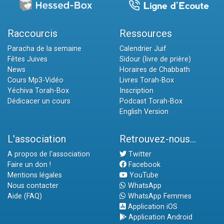
Raccourcis
Ressources
Paracha de la semaine
Calendrier Juif
Fêtes Juives
Sidour (livre de prière)
News
Horaires de Chabbath
Cours Mp3-Vidéo
Livres Torah-Box
Yéchiva Torah-Box
Inscription
Dédicacer un cours
Podcast Torah-Box
English Version
L'association
Retrouvez-nous...
A propos de l'association
Twitter
Faire un don !
Facebook
Mentions légales
YouTube
Nous contacter
WhatsApp
Aide (FAQ)
WhatsApp Femmes
Application iOS
Application Android