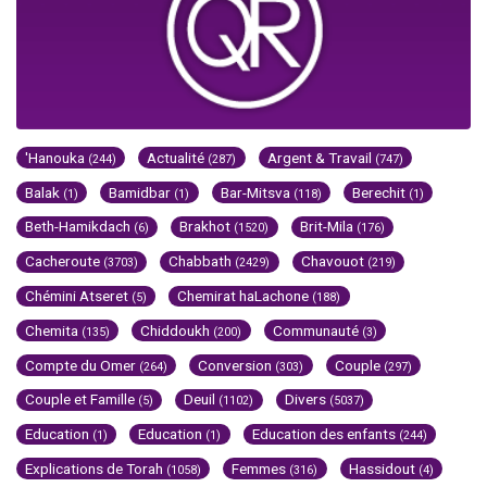
'Hanouka
Actualité
Argent & Travail
(244)
(287)
(747)
Balak
Bamidbar
Bar-Mitsva
Berechit
(1)
(1)
(118)
(1)
Beth-Hamikdach
Brakhot
Brit-Mila
(6)
(1520)
(176)
Cacheroute
Chabbath
Chavouot
(3703)
(2429)
(219)
Chémini Atseret
Chemirat haLachone
(5)
(188)
Chemita
Chiddoukh
Communauté
(135)
(200)
(3)
Compte du Omer
Conversion
Couple
(264)
(303)
(297)
Couple et Famille
Deuil
Divers
(5)
(1102)
(5037)
Education
Education
Education des enfants
(1)
(1)
(244)
Explications de Torah
Femmes
Hassidout
(1058)
(316)
(4)