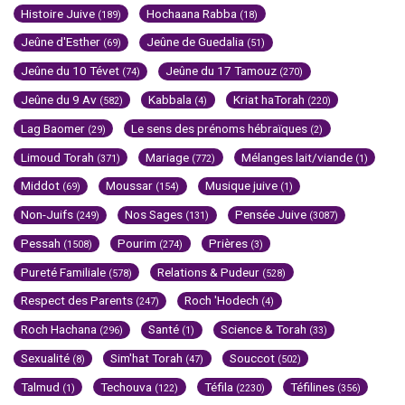
Histoire Juive
Hochaana Rabba
(189)
(18)
Jeûne d'Esther
Jeûne de Guedalia
(69)
(51)
Jeûne du 10 Tévet
Jeûne du 17 Tamouz
(74)
(270)
Jeûne du 9 Av
Kabbala
Kriat haTorah
(582)
(4)
(220)
Lag Baomer
Le sens des prénoms hébraïques
(29)
(2)
Limoud Torah
Mariage
Mélanges lait/viande
(371)
(772)
(1)
Middot
Moussar
Musique juive
(69)
(154)
(1)
Non-Juifs
Nos Sages
Pensée Juive
(249)
(131)
(3087)
Pessah
Pourim
Prières
(1508)
(274)
(3)
Pureté Familiale
Relations & Pudeur
(578)
(528)
Respect des Parents
Roch 'Hodech
(247)
(4)
Roch Hachana
Santé
Science & Torah
(296)
(1)
(33)
Sexualité
Sim'hat Torah
Souccot
(8)
(47)
(502)
Talmud
Techouva
Téfila
Téfilines
(1)
(122)
(2230)
(356)