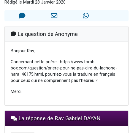
Rédigé le Mardi 28 Janvier 2020
3 personnes viennent de nous rejoindre sur WhatsApp
2 nouvelles musiques dans Torah-Box Music
8 personnes viennent de faire un don pour Tsédaka : pauvres d'Israel
Nouvelle émission radio : Visions de grandeur n°104 : Le Chabbath et le Birkat Hamazone à travers le temps
La question de Anonyme
4 personnes viennent de nous rejoindre sur WhatsApp
Bonjour Rav,
Concernant cette prière : https://www.torah-
box.com/question/priere-pour-ne-pas-dire-du-lachone-
hara_46175.html, pourriez-vous la traduire en français
pour ceux qui ne comprennent pas l'hébreu ?
Merci.
La réponse de Rav Gabriel DAYAN