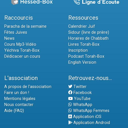
Raccourcis
Ressources
Paracha de la semaine
Calendrier Juif
Fêtes Juives
Sidour (livre de prière)
News
Horaires de Chabbath
Cours Mp3-Vidéo
Livres Torah-Box
Yéchiva Torah-Box
Inscription
Dédicacer un cours
Podcast Torah-Box
English Version
L'association
Retrouvez-nous...
A propos de l'association
Twitter
Faire un don !
Facebook
Mentions légales
YouTube
Nous contacter
WhatsApp
Aide (FAQ)
WhatsApp Femmes
Application iOS
Application Android