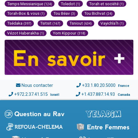
Temps Messianique
Toledot
Torah et société
(124)
(1)
(1)
Torah-Box & vous
Tou Béav
Tou Bichvat
(1)
(3)
(24)
Tsédaka
Tsitsit
Tsniout
Vayichla'h
(397)
(167)
(634)
(1)
Vézot Haberakha
Yom Kippour
(1)
(318)
Nous contacter
+33.1.80.20.5000
France
+972.2.37.41.515
+1.437.887.14.93
Israël
Canada