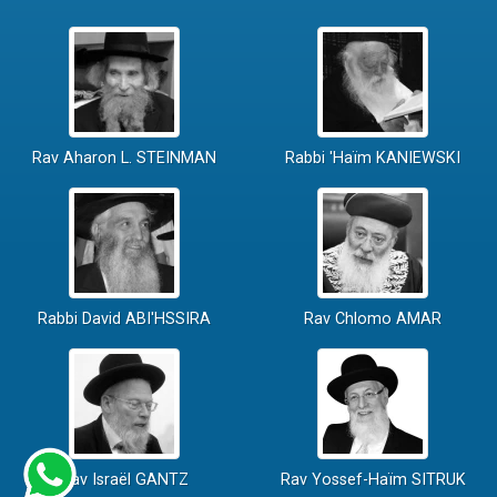
Rav Aharon L. STEINMAN
Rabbi 'Haïm KANIEWSKI
Rabbi David ABI'HSSIRA
Rav Chlomo AMAR
Rav Israël GANTZ
Rav Yossef-Haïm SITRUK