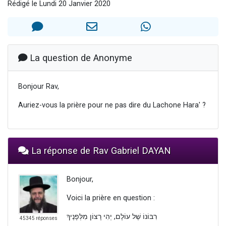
Rédigé le Lundi 20 Janvier 2020
13 personnes viennent de demander une bénédiction
30 personnes viennent de faire un don pour Sauvez la jambe de Yohan
Il reste 49 places pour étudier en groupe sur Zoom
12 nouvelles musiques dans Torah-Box Music
La question de Anonyme
29 personnes viennent de demander une bénédiction
Bonjour Rav,
Auriez-vous la prière pour ne pas dire du Lachone Hara' ?
La réponse de Rav Gabriel DAYAN
Bonjour,
Voici la prière en question :
רִבּוֹנוֹ שֶׁל עוֹלָם, יְהִי רָצוֹן מִלְּפָנֶיךָ
45345 réponses