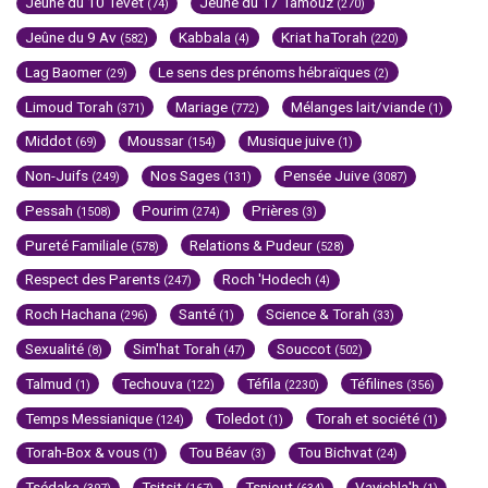
Jeûne du 10 Tévet
Jeûne du 17 Tamouz
(74)
(270)
Jeûne du 9 Av
Kabbala
Kriat haTorah
(582)
(4)
(220)
Lag Baomer
Le sens des prénoms hébraïques
(29)
(2)
Limoud Torah
Mariage
Mélanges lait/viande
(371)
(772)
(1)
Middot
Moussar
Musique juive
(69)
(154)
(1)
Non-Juifs
Nos Sages
Pensée Juive
(249)
(131)
(3087)
Pessah
Pourim
Prières
(1508)
(274)
(3)
Pureté Familiale
Relations & Pudeur
(578)
(528)
Respect des Parents
Roch 'Hodech
(247)
(4)
Roch Hachana
Santé
Science & Torah
(296)
(1)
(33)
Sexualité
Sim'hat Torah
Souccot
(8)
(47)
(502)
Talmud
Techouva
Téfila
Téfilines
(1)
(122)
(2230)
(356)
Temps Messianique
Toledot
Torah et société
(124)
(1)
(1)
Torah-Box & vous
Tou Béav
Tou Bichvat
(1)
(3)
(24)
Tsédaka
Tsitsit
Tsniout
Vayichla'h