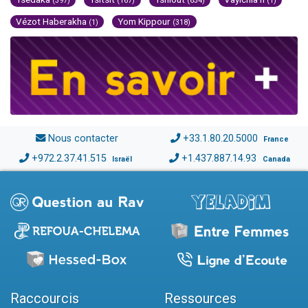
(397)
(167)
(634)
(1)
Vézot Haberakha
Yom Kippour
(1)
(318)
Nous contacter
+33.1.80.20.5000
France
+972.2.37.41.515
+1.437.887.14.93
Israël
Canada
Raccourcis
Ressources