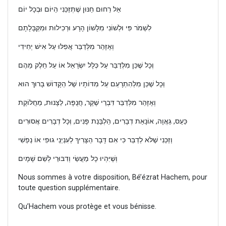
אֵל רַחוּם חַנּוּן שֶׁתְּזַכֵּנִי הַיּוֹם וּבְכָל יוֹם
לִשְׁמֹר פִּי וּלְשׁוֹנִי מִלָּשׁוֹן הָרָע וּרְכִילוּת וּמִקַּבָּלָתָם
וְאֶזָּהֵר מִלְּדַבֵּר אֲפִלּוּ עַל אִישׁ יְחִידִי
וְכָל שֶׁכֵּן מִלְּדַבֵּר עַל כְּלָל יִשְׂרָאֵל אוֹ עַל חֵלֶק מֵהֶם
וְכָל שֶׁכֵּן מִלְּהִתְרָעֵם עַל מִדּוֹתָיו שֶׁל הַקָּדוֹשׁ בָּרוּךְ הוּא
וְאֶזָּהֵר מִלְּדַבֵּר דִּבְרֵי שֶׁקֶר, חֲנֻפָּה, לֵצָנוּת, מַחֲלוֹקֶת
כַּעַס, גַאֲוָה, אוֹנָאַת דְבָרִים, הַלְבָּנַת פָּנִים, וְכָל דְבָרִים אֲסוּרִים
וְזַכֵּנִי שֶׁלֹּא לְדַבֵּר כִּי אִם דָּבָר הַצָּרִיךְ לְעִנְיְנֵי גוּפִי אוֹ נַפְשִׁי
וְשֶׁיִּהְיוּ כָל מַעֲשַׂי וְדִבּוּרַי לְשֵׁם שָׁמָיִם
Nous sommes à votre disposition, Bé’ézrat Hachem, pour
toute question supplémentaire.
Qu’Hachem vous protège et vous bénisse.