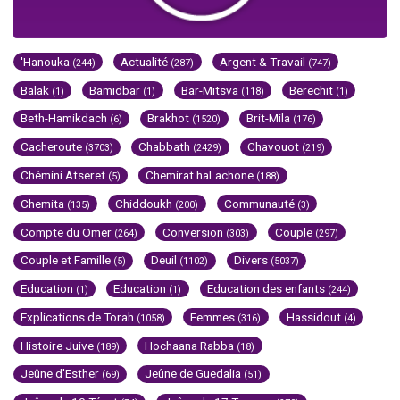
'Hanouka
Actualité
Argent & Travail
(244)
(287)
(747)
Balak
Bamidbar
Bar-Mitsva
Berechit
(1)
(1)
(118)
(1)
Beth-Hamikdach
Brakhot
Brit-Mila
(6)
(1520)
(176)
Cacheroute
Chabbath
Chavouot
(3703)
(2429)
(219)
Chémini Atseret
Chemirat haLachone
(5)
(188)
Chemita
Chiddoukh
Communauté
(135)
(200)
(3)
Compte du Omer
Conversion
Couple
(264)
(303)
(297)
Couple et Famille
Deuil
Divers
(5)
(1102)
(5037)
Education
Education
Education des enfants
(1)
(1)
(244)
Explications de Torah
Femmes
Hassidout
(1058)
(316)
(4)
Histoire Juive
Hochaana Rabba
(189)
(18)
Jeûne d'Esther
Jeûne de Guedalia
(69)
(51)