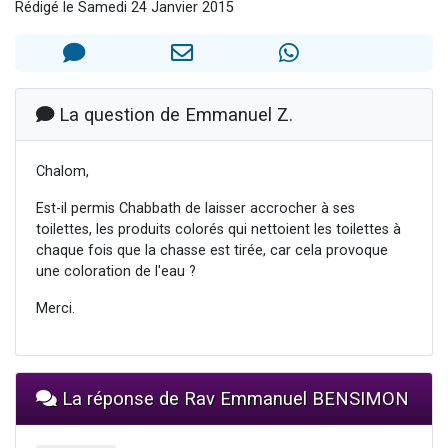
Rédigé le Samedi 24 Janvier 2015
Il reste 49 places pour étudier en groupe sur Zoom
12 nouvelles musiques dans Torah-Box Music
3 personnes viennent de nous rejoindre sur WhatsApp
2 personnes viennent de nous rejoindre sur WhatsApp
La question de Emmanuel Z.
2 personnes viennent de nous rejoindre sur WhatsApp
Chalom,
Est-il permis Chabbath de laisser accrocher à ses
toilettes, les produits colorés qui nettoient les toilettes à
chaque fois que la chasse est tirée, car cela provoque
une coloration de l'eau ?
Merci.
La réponse de Rav Emmanuel BENSIMON