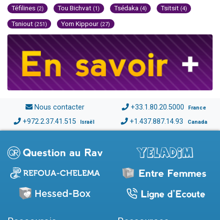
Téfilines
Tou Bichvat
Tsédaka
Tsitsit
(2)
(1)
(4)
(4)
Tsniout
Yom Kippour
(251)
(27)
Nous contacter
+33.1.80.20.5000
France
+972.2.37.41.515
+1.437.887.14.93
Israël
Canada