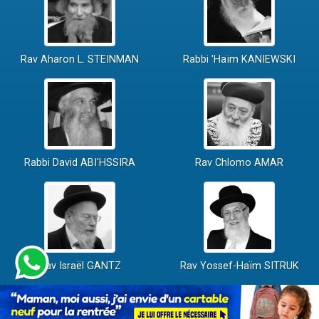
Rav Aharon L. STEINMAN
Rabbi 'Haïm KANIEWSKI
Rabbi David ABI'HSSIRA
Rav Chlomo AMAR
Rav Israël GANTZ
Rav Yossef-Haïm SITRUK