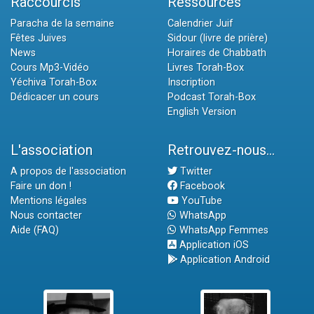
Raccourcis
Ressources
Paracha de la semaine
Calendrier Juif
Fêtes Juives
Sidour (livre de prière)
News
Horaires de Chabbath
Cours Mp3-Vidéo
Livres Torah-Box
Yéchiva Torah-Box
Inscription
Dédicacer un cours
Podcast Torah-Box
English Version
L'association
Retrouvez-nous...
A propos de l'association
Twitter
Faire un don !
Facebook
Mentions légales
YouTube
Nous contacter
WhatsApp
Aide (FAQ)
WhatsApp Femmes
Application iOS
Application Android