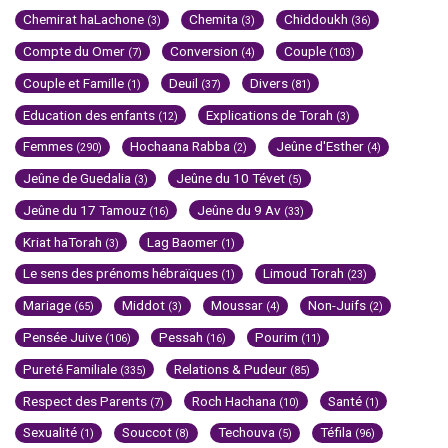
Chemirat haLachone
Chemita
Chiddoukh
(3)
(3)
(36)
Compte du Omer
Conversion
Couple
(7)
(4)
(103)
Couple et Famille
Deuil
Divers
(1)
(37)
(81)
Education des enfants
Explications de Torah
(12)
(3)
Femmes
Hochaana Rabba
Jeûne d'Esther
(290)
(2)
(4)
Jeûne de Guedalia
Jeûne du 10 Tévet
(3)
(5)
Jeûne du 17 Tamouz
Jeûne du 9 Av
(16)
(33)
Kriat haTorah
Lag Baomer
(3)
(1)
Le sens des prénoms hébraïques
Limoud Torah
(1)
(23)
Mariage
Middot
Moussar
Non-Juifs
(65)
(3)
(4)
(2)
Pensée Juive
Pessah
Pourim
(106)
(16)
(11)
Pureté Familiale
Relations & Pudeur
(335)
(85)
Respect des Parents
Roch Hachana
Santé
(7)
(10)
(1)
Sexualité
Souccot
Techouva
Téfila
(1)
(8)
(5)
(96)