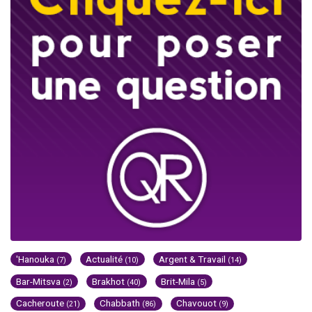
'Hanouka
Actualité
Argent & Travail
(7)
(10)
(14)
Bar-Mitsva
Brakhot
Brit-Mila
(2)
(40)
(5)
Cacheroute
Chabbath
Chavouot
(21)
(86)
(9)