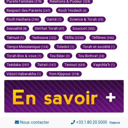
Pureté Familiale
Relations & Pudeur
(578)
(528)
Respect des Parents
Roch 'Hodech
(247)
(4)
Roch Hachana
Santé
Science & Torah
(296)
(1)
(33)
Sexualité
Sim'hat Torah
Souccot
(8)
(47)
(502)
Talmud
Techouva
Téfila
Téfilines
(1)
(122)
(2230)
(356)
Temps Messianique
Toledot
Torah et société
(124)
(1)
(1)
Torah-Box & vous
Tou Béav
Tou Bichvat
(1)
(3)
(24)
Tsédaka
Tsitsit
Tsniout
Vayichla'h
(397)
(167)
(634)
(1)
Vézot Haberakha
Yom Kippour
(1)
(318)
Nous contacter
+33.1.80.20.5000
France