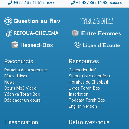
+972.2.37.41.515
+1.437.887.14.93
Israël
Canada
Raccourcis
Ressources
Paracha de la semaine
Calendrier Juif
Fêtes Juives
Sidour (livre de prière)
News
Horaires de Chabbath
Cours Mp3-Vidéo
Livres Torah-Box
Yéchiva Torah-Box
Inscription
Dédicacer un cours
Podcast Torah-Box
English Version
L'association
Retrouvez-nous...