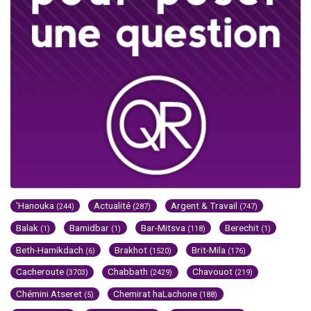
'Hanouka
Actualité
Argent & Travail
(244)
(287)
(747)
Balak
Bamidbar
Bar-Mitsva
Berechit
(1)
(1)
(118)
(1)
Beth-Hamikdach
Brakhot
Brit-Mila
(6)
(1520)
(176)
Cacheroute
Chabbath
Chavouot
(3703)
(2429)
(219)
Chémini Atseret
Chemirat haLachone
(5)
(188)