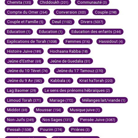
Chemita
Chiddoukh
Communauté
(135)
(201)
(3)
Compte du Omer
Conversion
Couple
(264)
(303)
(298)
Couple et Famille
Deuil
Divers
(5)
(1102)
(5037)
Education
Education
Education des enfants
(1)
(1)
(244)
Explications de Torah
Femmes
Hassidout
(1058)
(316)
(4)
Histoire Juive
Hochaana Rabba
(189)
(18)
Jeûne d'Esther
Jeûne de Guedalia
(69)
(51)
Jeûne du 10 Tévet
Jeûne du 17 Tamouz
(74)
(270)
Jeûne du 9 Av
Kabbala
Kriat haTorah
(582)
(4)
(220)
Lag Baomer
Le sens des prénoms hébraïques
(29)
(2)
Limoud Torah
Mariage
Mélanges lait/viande
(371)
(772)
(1)
Middot
Moussar
Musique juive
(69)
(154)
(1)
Non-Juifs
Nos Sages
Pensée Juive
(249)
(131)
(3087)
Pessah
Pourim
Prières
(1508)
(274)
(3)