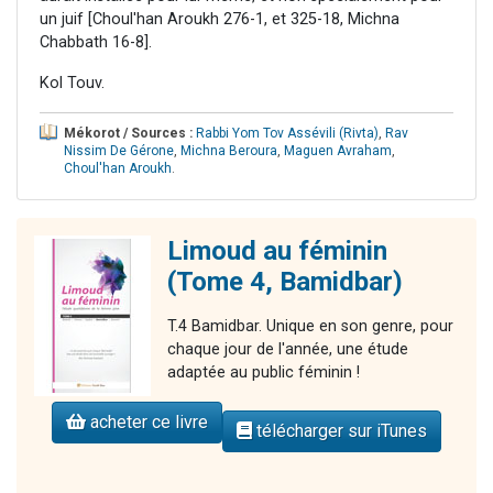
un juif [Choul'han Aroukh 276-1, et 325-18, Michna
Chabbath 16-8].
Kol Touv.
Mékorot / Sources :
Rabbi Yom Tov Assévili (Rivta)
,
Rav
Nissim De Gérone
,
Michna Beroura
,
Maguen Avraham
,
Choul'han Aroukh
.
Limoud au féminin
(Tome 4, Bamidbar)
T.4 Bamidbar. Unique en son genre, pour
chaque jour de l'année, une étude
adaptée au public féminin !
acheter ce livre
télécharger sur iTunes