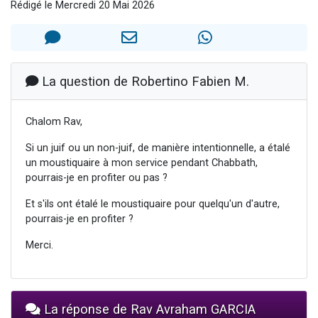
Rédigé le Mercredi 20 Mai 2026
6 personnes viennent de nous rejoindre sur WhatsApp
4 personnes viennent de faire un don pour Reloger Rivka, 6 enfants, victime de violences...
2 personnes viennent de faire un don pour 1 Journée de Vacances Pour les Enfants
4 personnes viennent de nous rejoindre sur WhatsApp
La question de Robertino Fabien M.
3 nouvelles musiques dans Torah-Box Music
Chalom Rav,
Si un juif ou un non-juif, de manière intentionnelle, a étalé
un moustiquaire à mon service pendant Chabbath,
pourrais-je en profiter ou pas ?
Et s'ils ont étalé le moustiquaire pour quelqu'un d'autre,
pourrais-je en profiter ?
Merci.
La réponse de Rav Avraham GARCIA