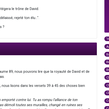
otégera le trône de David.
délaissé, rejeté ton élu...".
s ?
'
A
B
B
B
saume 89, nous pouvons lire que la royauté de David et de
is.
C
C
 nous lisons dans les versets 39 à 45 des choses bien
C
’es emporté contre lui. Tu as rompu l’alliance de ton
C
 as démoli toutes ses murailles, changé en ruines ses
C