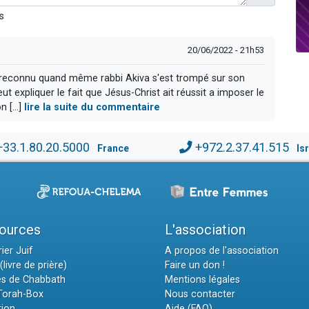
s
20/06/2022 - 21h53
l reconnu quand même rabbi Akiva s'est trompé sur son
 expliquer le fait que Jésus-Christ ait réussit a imposer le
 [...]
lire la suite du commentaire
+33.1.80.20.5000
+972.2.37.41.515
France
Is
ources
L'association
ier Juif
A propos de l'association
(livre de prière)
Faire un don !
es de Chabbath
Mentions légales
 Torah-Box
Nous contacter
tion
Aide (FAQ)