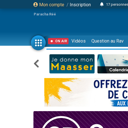
Mon compte
/
Inscription
17 personnes
Il reste 
Paracha Réé
23 person
Eva vient de
4 personnes 
Vidéos
Question au Rav
ON AIR
3 personnes 
Odaya vient 
3 personn
2 personnes 
13 personnes
Il reste 
30 perso
12 nouve
3 personnes 
2 personnes 