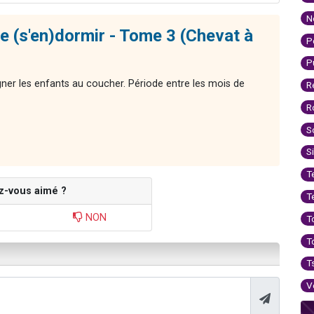
N
e (s'en)dormir - Tome 3 (Chevat à
P
P
ner les enfants au coucher. Période entre les mois de
R
R
S
S
T
z-vous aimé ?
T
NON
T
T
T
V