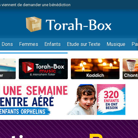
 viennent de demander une bénédiction
49 places pour étudier en groupe sur Zoom
nes viennent de faire un don pour Diane, 80 ans, dans un appartement insalu
 donner son Maasser
viennent de nous rejoindre sur WhatsApp
Dons
Femmes
Enfants
Etude sur Texte
Musique
Pa
viennent de nous rejoindre sur WhatsApp
de donner son Maasser
es viennent de faire un don pour 5 jours de vacances aux Orphelins
viennent de nous rejoindre sur WhatsApp
 viennent de demander une bénédiction
49 places pour étudier en groupe sur Zoom
nnes viennent de faire un don pour Sauvez la jambe de Yohan
lles musiques dans Torah-Box Music
viennent de nous rejoindre sur WhatsApp
viennent de nous rejoindre sur WhatsApp