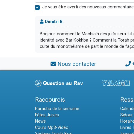
Je veux être averti des nouveaux commentaire
Dimitri B.
Bonjour, comment le Machia'h des juifs sera-t-i
identité avec Bar Kokhba ? Comment la Torah peut
culte du monothéisme de part le monde de façon
Nous contacter
Raccourcis
Ress
Paracha de la semaine
Calendr
Fêtes Juives
Sidour 
News
Horair
Cours Mp3-Vidéo
Livres
Yéchiva Torah-Box
Inscrip