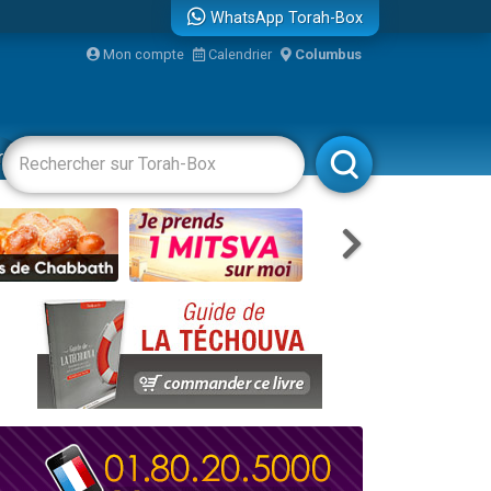
WhatsApp Torah-Box
Mon compte
Calendrier
Columbus
bre
racha
Divertissements
Livres
Rabbanim