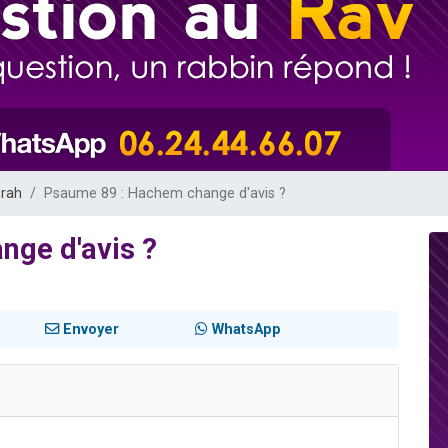
viennent de nous rejoindre sur WhatsApp
les musiques dans Torah-Box Music
es viennent de faire un don pour Tsédaka : pauvres d'Israel
sion radio : Visions de grandeur n°104 : Le Chabbath et le Birkat Hamazone à 
viennent de nous rejoindre sur WhatsApp
orah
Psaume 89 : Hachem change d'avis ?
ge d'avis ?
Envoyer
WhatsApp