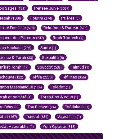
os Sages
Pensée Juive
(131)
(3087)
essah
Pourim
Prières
(1508)
(274)
(3)
ureté Familiale
Relations & Pudeur
(578)
(528)
espect des Parents
Roch 'Hodech
(247)
(4)
och Hachana
Santé
(296)
(1)
cience & Torah
Sexualité
(33)
(8)
im'hat Torah
Souccot
Talmud
(47)
(502)
(1)
echouva
Téfila
Téfilines
(122)
(2230)
(356)
emps Messianique
Toledot
(124)
(1)
orah et société
Torah-Box & vous
(1)
(1)
ou Béav
Tou Bichvat
Tsédaka
(3)
(24)
(397)
sitsit
Tsniout
Vayichla'h
(167)
(634)
(1)
ézot Haberakha
Yom Kippour
(1)
(318)