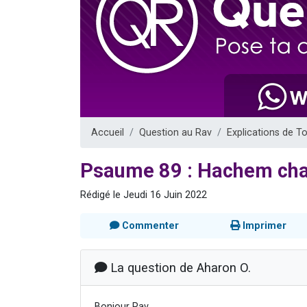
3 personnes 
2 nouvel
8 personn
Nouvelle émis
4 personnes 
Accueil
Question au Rav
Explications de T
Psaume 89 : Hachem chan
Rédigé le Jeudi 16 Juin 2022
Commenter
Imprimer
La question de Aharon O.
Bonjour Rav,