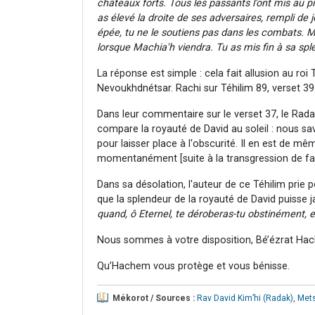
châteaux forts. Tous les passants l’ont mis au pi
as élevé la droite de ses adversaires, rempli de 
épée, tu ne le soutiens pas dans les combats. 
lorsque Machia'h viendra.
Tu as mis fin à sa sple
La réponse est simple : cela fait allusion au roi
Nevoukhdnétsar. Rachi sur Téhilim 89, verset 39
Dans leur commentaire sur le verset 37, le Rad
compare la royauté de David au soleil : nous sav
pour laisser place à l'obscurité. Il en est de mê
momentanément [suite à la transgression de faut
Dans sa désolation, l'auteur de ce Téhilim prie
que la splendeur de la royauté de David puisse ja
quand, ô Eternel, te déroberas-tu obstinément, e
Nous sommes à votre disposition, Bé’ézrat Hac
Qu’Hachem vous protège et vous bénisse.
Mékorot / Sources :
Rav David Kim’hi (Radak)
,
Met