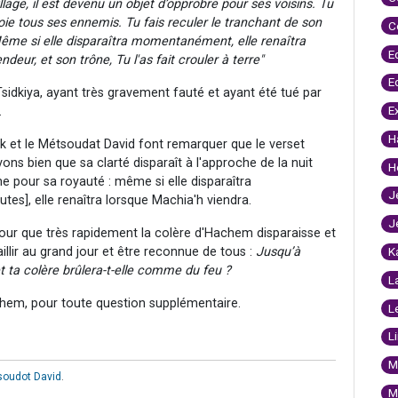
llage, il est devenu un objet d’opprobre pour ses voisins. Tu
joie tous ses ennemis. Tu fais reculer le tranchant de son
C
Même si elle disparaîtra momentanément, elle renaîtra
E
ndeur, et son trône, Tu l'as fait crouler à terre"
E
 Tsidkiya, ayant très gravement fauté et ayant été tué par
E
.
H
ak et le Métsoudat David font remarquer que le verset
ons bien que sa clarté disparaît à l'approche de la nuit
H
me pour sa royauté : même si elle disparaîtra
J
es], elle renaîtra lorsque Machia'h viendra.
J
 pour que très rapidement la colère d'Hachem disparaisse et
illir au grand jour et être reconnue de tous :
Jusqu’à
K
t ta colère brûlera-t-elle comme du feu ?
L
hem, pour toute question supplémentaire.
L
L
M
soudot David
.
M