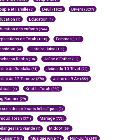
ouple et Famille
Deuil
Divers
(5)
(1102)
(5037)
ducation
Education
(1)
(1)
ducation des enfants
(244)
xplications de Torah
Femmes
(1058)
(316)
assidout
Histoire Juive
(4)
(189)
ochaana Rabba
Jeûne d'Esther
(18)
(69)
eûne de Guedalia
Jeûne du 10 Tévet
(51)
(74)
eûne du 17 Tamouz
Jeûne du 9 Av
(270)
(582)
abbala
Kriat haTorah
(4)
(220)
ag Baomer
(29)
e sens des prénoms hébraïques
(2)
imoud Torah
Mariage
(371)
(772)
élanges lait/viande
Middot
(1)
(69)
oussar
Musique juive
Non-Juifs
(154)
(1)
(249)