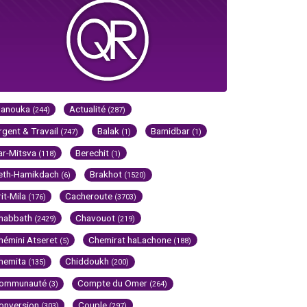
Hanouka
Actualité
(244)
(287)
rgent & Travail
Balak
Bamidbar
(747)
(1)
(1)
ar-Mitsva
Berechit
(118)
(1)
eth-Hamikdach
Brakhot
(6)
(1520)
rit-Mila
Cacheroute
(176)
(3703)
habbath
Chavouot
(2429)
(219)
hémini Atseret
Chemirat haLachone
(5)
(188)
hemita
Chiddoukh
(135)
(200)
ommunauté
Compte du Omer
(3)
(264)
onversion
Couple
(303)
(297)