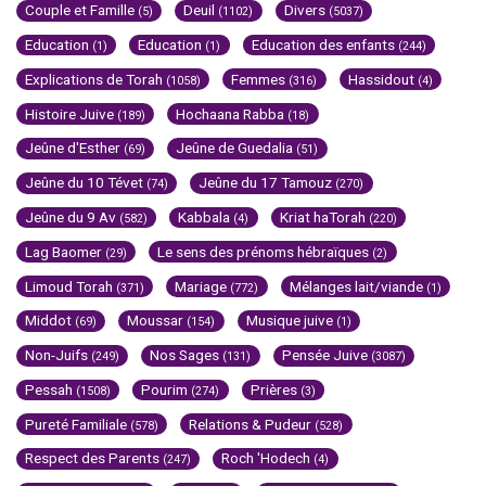
Couple et Famille
Deuil
Divers
(5)
(1102)
(5037)
Education
Education
Education des enfants
(1)
(1)
(244)
Explications de Torah
Femmes
Hassidout
(1058)
(316)
(4)
Histoire Juive
Hochaana Rabba
(189)
(18)
Jeûne d'Esther
Jeûne de Guedalia
(69)
(51)
Jeûne du 10 Tévet
Jeûne du 17 Tamouz
(74)
(270)
Jeûne du 9 Av
Kabbala
Kriat haTorah
(582)
(4)
(220)
Lag Baomer
Le sens des prénoms hébraïques
(29)
(2)
Limoud Torah
Mariage
Mélanges lait/viande
(371)
(772)
(1)
Middot
Moussar
Musique juive
(69)
(154)
(1)
Non-Juifs
Nos Sages
Pensée Juive
(249)
(131)
(3087)
Pessah
Pourim
Prières
(1508)
(274)
(3)
Pureté Familiale
Relations & Pudeur
(578)
(528)
Respect des Parents
Roch 'Hodech
(247)
(4)