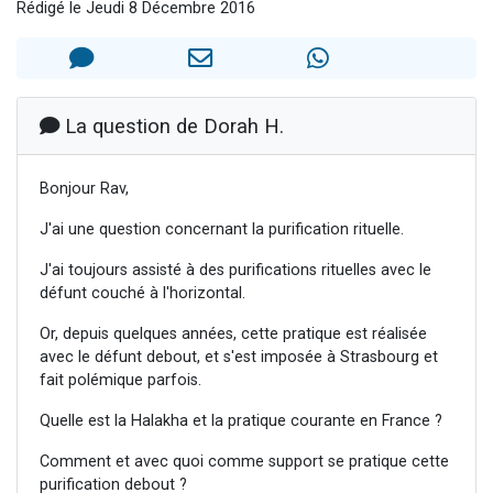
Rédigé le Jeudi 8 Décembre 2016
Il reste 49 places pour étudier en groupe sur Zoom
12 nouvelles musiques dans Torah-Box Music
3 personnes viennent de nous rejoindre sur WhatsApp
2 personnes viennent de nous rejoindre sur WhatsApp
La question de Dorah H.
2 personnes viennent de nous rejoindre sur WhatsApp
Bonjour Rav,
J'ai une question concernant la purification rituelle.
J'ai toujours assisté à des purifications rituelles avec le
défunt couché à l'horizontal.
Or, depuis quelques années, cette pratique est réalisée
avec le défunt debout, et s'est imposée à Strasbourg et
fait polémique parfois.
Quelle est la Halakha et la pratique courante en France ?
Comment et avec quoi comme support se pratique cette
purification debout ?