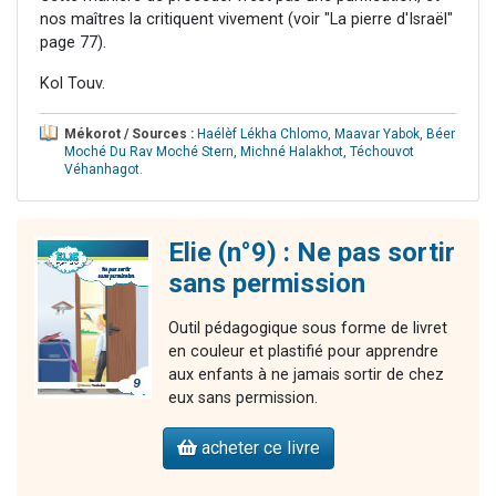
nos maîtres la critiquent vivement (voir "La pierre d'Israël"
page 77).
Kol Touv.
Mékorot / Sources :
Haélèf Lékha Chlomo
,
Maavar Yabok
,
Béer
Moché Du Rav Moché Stern
,
Michné Halakhot
,
Téchouvot
Véhanhagot
.
Elie (n°9) : Ne pas sortir
sans permission
Outil pédagogique sous forme de livret
en couleur et plastifié pour apprendre
aux enfants à ne jamais sortir de chez
eux sans permission.
acheter ce livre