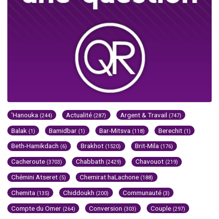
'Hanouka
Actualité
Argent & Travail
(244)
(287)
(747)
Balak
Bamidbar
Bar-Mitsva
Berechit
(1)
(1)
(118)
(1)
Beth-Hamikdach
Brakhot
Brit-Mila
(6)
(1520)
(176)
Cacheroute
Chabbath
Chavouot
(3703)
(2429)
(219)
Chémini Atseret
Chemirat haLachone
(5)
(188)
Chemita
Chiddoukh
Communauté
(135)
(200)
(3)
Compte du Omer
Conversion
Couple
(264)
(303)
(297)