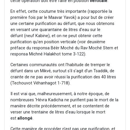
cette opération doit être faite en position
verticale
.
En effet, cette coutume très importante (rapportée la
première fois par le Maavar Yavok) a pour but de créer
une certaine purification au défunt, que nous obtenons
en versant une quarantaine de litres d'eau sur le
défunt (neuf Kabine), et on ne peut obtenir cette
purification qu'en position verticale (voir deuxième
préface du responsa Béèr Moché du Rav Moché Stern et
responsa Michné Halakhot tome 3-122).
Certaines communautés ont l'habitude de tremper le
défunt dans un Mikvé, surtout s'il s'agit d'un Tsaddik, de
crainte de ne pas avoir réussi la purification des 40 litres
(Techouvot Véhanhagot 1-718).
Il est vrai que, malheureusement, à notre époque, de
nombreuses 'Hévra Kadicha ne purifient pas le mort de la
manière décrite précédemment, et se contentent de
verser une trentaine de litres d'eau lorsque le mort
est
allongé
.
Cette manière de procéder n'est pas une purification, et