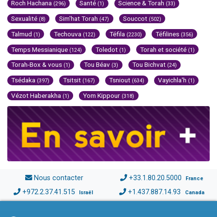
Roch Hachana
Santé
Science & Torah
(296)
(1)
(33)
Sexualité
Sim'hat Torah
Souccot
(8)
(47)
(502)
Talmud
Techouva
Téfila
Téfilines
(1)
(122)
(2230)
(356)
Temps Messianique
Toledot
Torah et société
(124)
(1)
(1)
Torah-Box & vous
Tou Béav
Tou Bichvat
(1)
(3)
(24)
Tsédaka
Tsitsit
Tsniout
Vayichla'h
(397)
(167)
(634)
(1)
Vézot Haberakha
Yom Kippour
(1)
(318)
Nous contacter
+33.1.80.20.5000
France
+972.2.37.41.515
+1.437.887.14.93
Israël
Canada