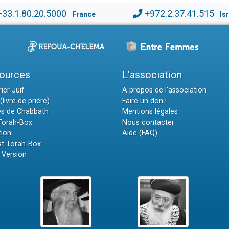
+33.1.80.20.5000
+972.2.37.41.515
France
Is
ources
L'association
ier Juif
A propos de l'association
(livre de prière)
Faire un don !
es de Chabbath
Mentions légales
 Torah-Box
Nous contacter
tion
Aide (FAQ)
t Torah-Box
 Version