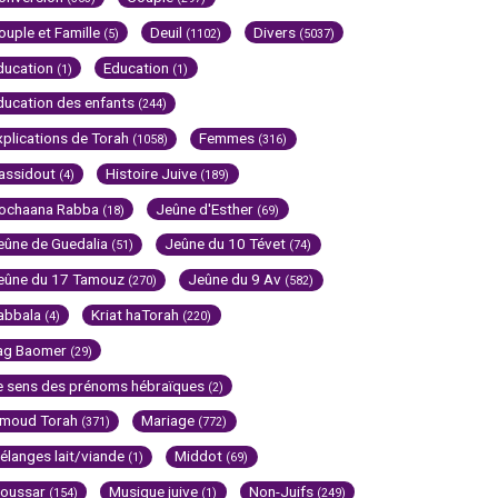
ouple et Famille
Deuil
Divers
(5)
(1102)
(5037)
ducation
Education
(1)
(1)
ducation des enfants
(244)
xplications de Torah
Femmes
(1058)
(316)
assidout
Histoire Juive
(4)
(189)
ochaana Rabba
Jeûne d'Esther
(18)
(69)
eûne de Guedalia
Jeûne du 10 Tévet
(51)
(74)
eûne du 17 Tamouz
Jeûne du 9 Av
(270)
(582)
abbala
Kriat haTorah
(4)
(220)
ag Baomer
(29)
e sens des prénoms hébraïques
(2)
imoud Torah
Mariage
(371)
(772)
élanges lait/viande
Middot
(1)
(69)
oussar
Musique juive
Non-Juifs
(154)
(1)
(249)