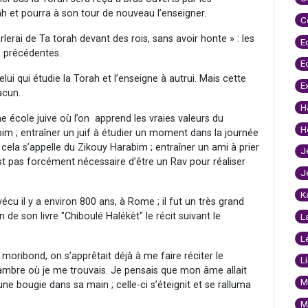
ah et pourra à son tour de nouveau l’enseigner.
C
rlerai de Ta torah devant des rois, sans avoir honte » : les
E
s précédentes.
E
ui qui étudie la Torah et l’enseigne à autrui. Mais cette
E
acun.
H
e école juive où l’on apprend les vraies valeurs du
H
bim ; entraîner un juif à étudier un moment dans la journée
cela s’appelle du Zikouy Harabim ; entraîner un ami à prier
J
est pas forcément nécessaire d’être un Rav pour réaliser
J
K
u il y a environ 800 ans, à Rome ; il fut un très grand
 de son livre "Chiboulé Halékèt" le récit suivant le
L
L
 moribond, on s’apprêtait déjà à me faire réciter le
L
hambre où je me trouvais. Je pensais que mon âme allait
M
ne bougie dans sa main ; celle-ci s’éteignit et se ralluma
M