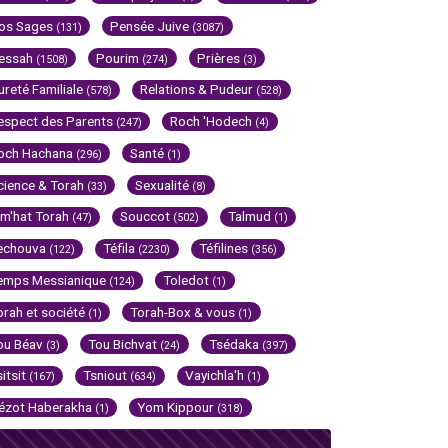
os Sages
Pensée Juive
(131)
(3087)
essah
Pourim
Prières
(1508)
(274)
(3)
ureté Familiale
Relations & Pudeur
(578)
(528)
espect des Parents
Roch 'Hodech
(247)
(4)
och Hachana
Santé
(296)
(1)
cience & Torah
Sexualité
(33)
(8)
im'hat Torah
Souccot
Talmud
(47)
(502)
(1)
echouva
Téfila
Téfilines
(122)
(2230)
(356)
emps Messianique
Toledot
(124)
(1)
orah et société
Torah-Box & vous
(1)
(1)
ou Béav
Tou Bichvat
Tsédaka
(3)
(24)
(397)
sitsit
Tsniout
Vayichla'h
(167)
(634)
(1)
ézot Haberakha
Yom Kippour
(1)
(318)