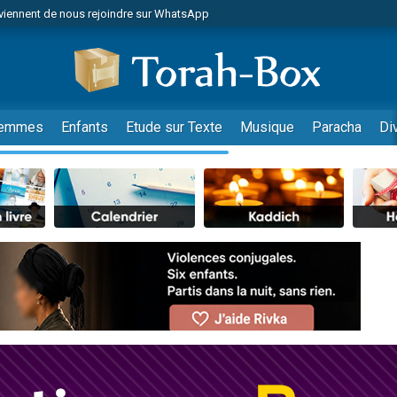
viennent de nous rejoindre sur WhatsApp
es viennent de faire un don pour Reloger Rivka, 6 enfants, victime de violences
es viennent de faire un don pour 1 Journée de Vacances Pour les Enfants
 viennent de demander une bénédiction
viennent de nous rejoindre sur WhatsApp
emmes
Enfants
Etude sur Texte
Musique
Paracha
Di
49 places pour étudier en groupe sur Zoom
nes viennent de faire un don pour Diane, 80 ans, dans un appartement insalu
 donner son Maasser
viennent de nous rejoindre sur WhatsApp
viennent de nous rejoindre sur WhatsApp
es viennent de faire un don pour 5 jours de vacances aux Orphelins
de donner son Maasser
 viennent de demander une bénédiction
viennent de nous rejoindre sur WhatsApp
nnes viennent de faire un don pour Sauvez la jambe de Yohan