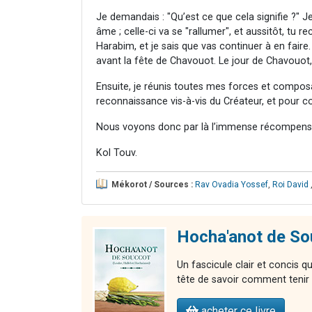
Je demandais : "Qu’est ce que cela signifie ?"
âme ; celle-ci va se "rallumer", et aussitôt, tu 
Harabim, et je sais que vas continuer à en faire.
avant la fête de Chavouot. Le jour de Chavouot, 
Ensuite, je réunis toutes mes forces et composa
reconnaissance vis-à-vis du Créateur, et pour c
Nous voyons donc par là l’immense récompense d
Kol Touv.
Mékorot / Sources :
Rav Ovadia Yossef
,
Roi David
Hocha'anot de So
Un fascicule clair et concis q
tête de savoir comment tenir à
acheter ce livre