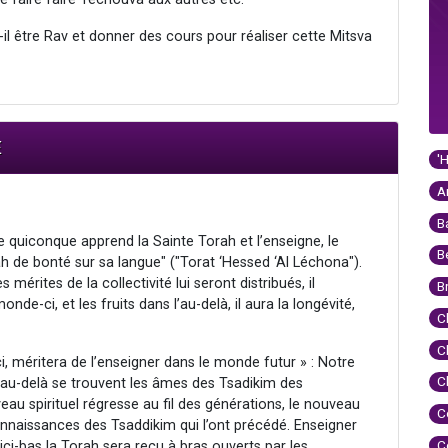
-il être Rav et donner des cours pour réaliser cette Mitsva
E
'
A
B
quiconque apprend la Sainte Torah et l’enseigne, le
B
ah de bonté sur sa langue" ("Torat ‘Hessed ‘Al Léchona").
érites de la collectivité lui seront distribués, il
B
e-ci, et les fruits dans l’au-delà, il aura la longévité,
C
C
 méritera de l’enseigner dans le monde futur » : Notre
C
’au-delà se trouvent les âmes des Tsadikim des
au spirituel régresse au fil des générations, le nouveau
C
nnaissances des Tsaddikim qui l’ont précédé. Enseigner
C
ici-bas la Torah sera reçu à bras ouverts par les