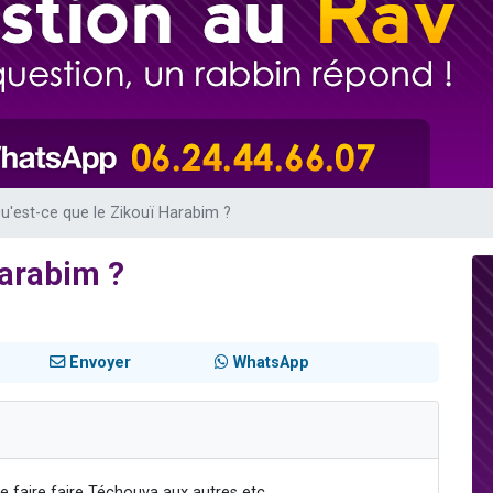
49 places pour étudier en groupe sur Zoom
lles musiques dans Torah-Box Music
viennent de nous rejoindre sur WhatsApp
viennent de nous rejoindre sur WhatsApp
viennent de nous rejoindre sur WhatsApp
u'est-ce que le Zikouï Harabim ?
Harabim ?
Envoyer
WhatsApp
e faire faire Téchouva aux autres etc.