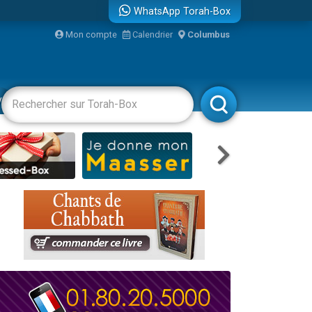
WhatsApp Torah-Box
...
Mon compte
Calendrier
Columbus
vertissements
Livres
Rabbanim
bre