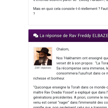
Mais en quoi cela consiste-t-il réellement ? Faut
?
La réponse de Rav Freddy ELBAZ
Chalom,
Nos ‘Hakhamim ont enseigné que 
verset dit à son propos : "La Tor
Sa récompense sera immense, les m
2041 réponses
consommera l’usufruit dans ce mond
richesse et bonheur.
"Quiconque enseigne la Torah dans ce monde-ci,
maître Rav Ovadia Yossef a expliqué que dans l
générations précédentes. A priori, comme le nive
venu est censé "nager" dans l’immensité des co
signifie que, non seulement celui qui a transmis 