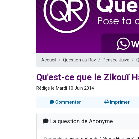
Il reste 
12 nouve
3 personnes 
2 personnes 
2 personnes 
Accueil
Question au Rav
Pensée Juive
Q
Qu'est-ce que le Zikouï 
Rédigé le Mardi 10 Juin 2014
Commenter
Imprimer
La question de Anonyme
J'entends souvent parler de "Zikouy Harabim", d