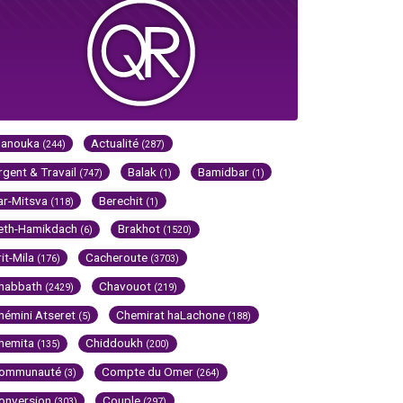
Hanouka
Actualité
(244)
(287)
rgent & Travail
Balak
Bamidbar
(747)
(1)
(1)
ar-Mitsva
Berechit
(118)
(1)
eth-Hamikdach
Brakhot
(6)
(1520)
rit-Mila
Cacheroute
(176)
(3703)
habbath
Chavouot
(2429)
(219)
hémini Atseret
Chemirat haLachone
(5)
(188)
hemita
Chiddoukh
(135)
(200)
ommunauté
Compte du Omer
(3)
(264)
onversion
Couple
(303)
(297)