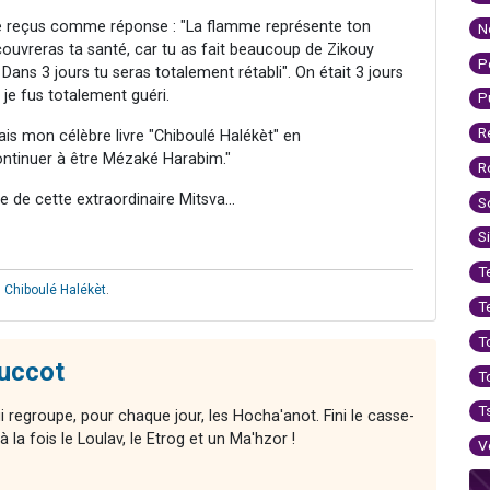
 Je reçus comme réponse : "La flamme représente ton
N
recouvreras ta santé, car tu as fait beaucoup de Zikouy
P
 Dans 3 jours tu seras totalement rétabli". On était 3 jours
je fus totalement guéri.
P
R
is mon célèbre livre "Chiboulé Halékèt" en
ontinuer à être Mézaké Harabim."
R
e cette extraordinaire Mitsva...
S
S
T
,
Chiboulé Halékèt
.
T
T
uccot
T
T
ui regroupe, pour chaque jour, les Hocha'anot. Fini le casse-
 la fois le Loulav, le Etrog et un Ma'hzor !
V