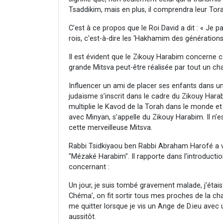
Tsaddikim, mais en plus, il comprendra leur Tor
C’est à ce propos que le Roi David a dit : « Je pa
rois, c'est-à-dire les ‘Hakhamim des génération
Il est évident que le Zikouy Harabim concerne cel
grande Mitsva peut-être réalisée par tout un ch
Influencer un ami de placer ses enfants dans un
judaïsme s’inscrit dans le cadre du Zikouy Hara
multiplie le Kavod de la Torah dans le monde et 
avec Minyan, s’appelle du Zikouy Harabim. Il n’
cette merveilleuse Mitsva.
Rabbi Tsidkiyaou ben Rabbi Abraham Harofé a véc
"Mézaké Harabim". Il rapporte dans l’introduction
concernant :
Un jour, je suis tombé gravement malade, j’étais
Chéma’, on fit sortir tous mes proches de la c
me quitter lorsque je vis un Ange de D.ieu avec u
aussitôt.