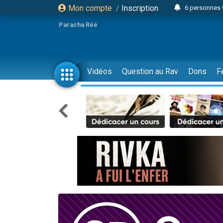
Mon compte
/
Inscription
6 personnes 
4 personn
Paracha Réé
2 personn
17 personnes
4 personnes 
Vidéos
Question au Rav
Dons
F
Il reste 
23 person
Eva vient de
4 personnes 
3 personnes 
3 personn
Odaya vient 
13 personnes
2 personnes 
30 perso