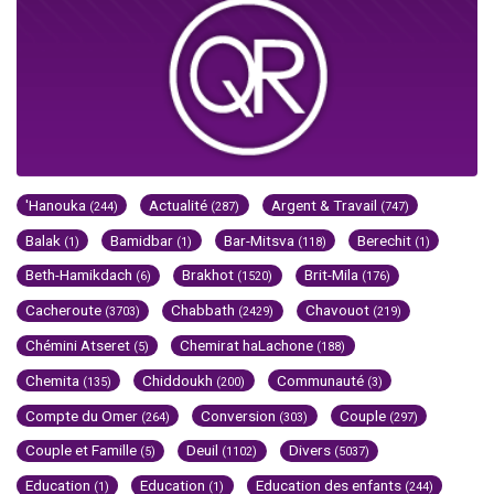
'Hanouka
Actualité
Argent & Travail
(244)
(287)
(747)
Balak
Bamidbar
Bar-Mitsva
Berechit
(1)
(1)
(118)
(1)
Beth-Hamikdach
Brakhot
Brit-Mila
(6)
(1520)
(176)
Cacheroute
Chabbath
Chavouot
(3703)
(2429)
(219)
Chémini Atseret
Chemirat haLachone
(5)
(188)
Chemita
Chiddoukh
Communauté
(135)
(200)
(3)
Compte du Omer
Conversion
Couple
(264)
(303)
(297)
Couple et Famille
Deuil
Divers
(5)
(1102)
(5037)
Education
Education
Education des enfants
(1)
(1)
(244)