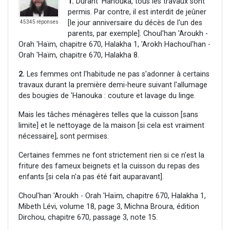
1.
Durant 'Hanouka, tous les travaux sont
permis. Par contre, il est interdit de jeûner
[le jour anniversaire du décès de l'un des
45345 réponses
parents, par exemple]. Choul'han 'Aroukh -
Orah 'Haïm, chapitre 670, Halakha 1, 'Arokh Hachoul'han -
Orah 'Haïm, chapitre 670, Halakha 8.
2.
Les femmes ont l'habitude ne pas s'adonner à certains
travaux durant la première demi-heure suivant l'allumage
des bougies de 'Hanouka : couture et lavage du linge.
Mais les tâches ménagères telles que la cuisson [sans
limite] et le nettoyage de la maison [si cela est vraiment
nécessaire], sont permises.
Certaines femmes ne font strictement rien si ce n'est la
friture des fameux beignets et la cuisson du repas des
enfants [si cela n'a pas été fait auparavant].
Choul'han 'Aroukh - Orah 'Haïm, chapitre 670, Halakha 1,
Mibeth Lévi, volume 18, page 3, Michna Broura, édition
Dirchou, chapitre 670, passage 3, note 15.