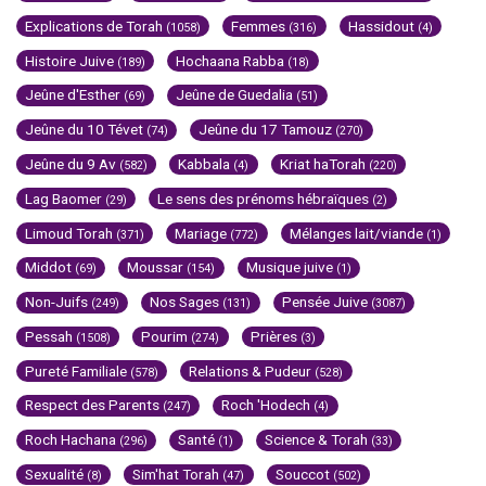
Explications de Torah
Femmes
Hassidout
(1058)
(316)
(4)
Histoire Juive
Hochaana Rabba
(189)
(18)
Jeûne d'Esther
Jeûne de Guedalia
(69)
(51)
Jeûne du 10 Tévet
Jeûne du 17 Tamouz
(74)
(270)
Jeûne du 9 Av
Kabbala
Kriat haTorah
(582)
(4)
(220)
Lag Baomer
Le sens des prénoms hébraïques
(29)
(2)
Limoud Torah
Mariage
Mélanges lait/viande
(371)
(772)
(1)
Middot
Moussar
Musique juive
(69)
(154)
(1)
Non-Juifs
Nos Sages
Pensée Juive
(249)
(131)
(3087)
Pessah
Pourim
Prières
(1508)
(274)
(3)
Pureté Familiale
Relations & Pudeur
(578)
(528)
Respect des Parents
Roch 'Hodech
(247)
(4)
Roch Hachana
Santé
Science & Torah
(296)
(1)
(33)
Sexualité
Sim'hat Torah
Souccot
(8)
(47)
(502)