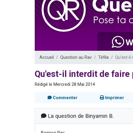
4 personnes 
3 personnes 
3 personn
Odaya vient 
2 personn
Accueil
Question au Rav
Téfila
Qu'est-il
Qu'est-il interdit de fair
Rédigé le Mercredi 28 Mai 2014
Commenter
Imprimer
La question de Binyamin B.
Bonjour Rav,