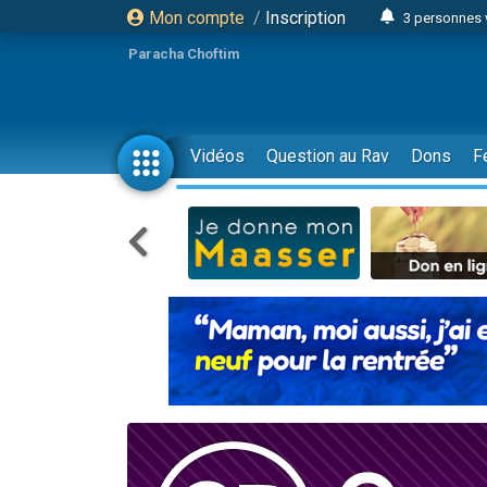
Mon compte
/
Inscription
3 personnes 
11 personnes
Paracha Choftim
3 personn
Il reste 
2 personnes 
Vidéos
Question au Rav
Dons
F
29 personnes
Il reste 
2 personnes 
6 personnes 
4 personn
2 personn
4 personnes 
17 personnes
Il reste 
Eva vient de