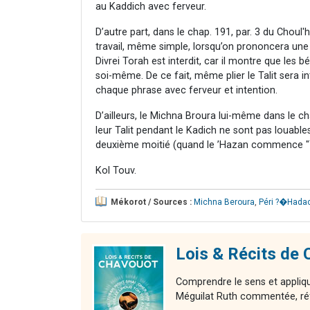
au Kaddich avec ferveur.
D’autre part, dans le chap. 191, par. 3 du Choul'h
travail, même simple, lorsqu’on prononcera un
Divrei Torah est interdit, car il montre que les 
soi-même. De ce fait, même plier le Talit sera i
chaque phrase avec ferveur et intention.
D’ailleurs, le Michna Broura lui-même dans le cha
leur Talit pendant le Kadich ne sont pas louabl
deuxième moitié (quand le ’Hazan commence "Titka
Kol Touv.
Mékorot / Sources :
Michna Beroura
,
Péri ?�Hada
Lois & Récits d
Comprendre le sens et applique
Méguilat Ruth commentée, réfle