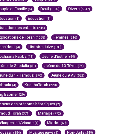
ouple et Famille
Deuil
Divers
(5)
(1102)
(5037)
ducation
Education
(1)
(1)
ducation des enfants
(244)
xplications de Torah
Femmes
(1058)
(316)
assidout
Histoire Juive
(4)
(189)
ochaana Rabba
Jeûne d'Esther
(18)
(69)
eûne de Guedalia
Jeûne du 10 Tévet
(51)
(74)
eûne du 17 Tamouz
Jeûne du 9 Av
(270)
(582)
abbala
Kriat haTorah
(4)
(220)
ag Baomer
(29)
e sens des prénoms hébraïques
(2)
imoud Torah
Mariage
(371)
(772)
élanges lait/viande
Middot
(1)
(69)
oussar
Musique juive
Non-Juifs
(154)
(1)
(249)