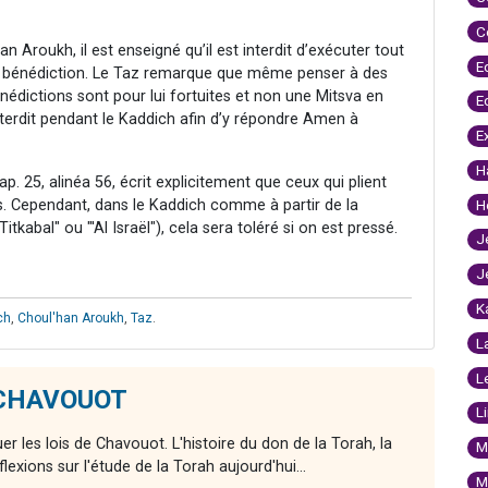
C
an Aroukh, il est enseigné qu’il est interdit d’exécuter tout
E
e bénédiction. Le Taz remarque que même penser à des
bénédictions sont pour lui fortuites et non une Mitsva en
E
nterdit pendant le Kaddich afin d’y répondre Amen à
E
H
p. 25, alinéa 56, écrit explicitement que ceux qui plient
es. Cependant, dans le Kaddich comme à partir de la
H
bal" ou "'Al Israël"), cela sera toléré si on est pressé.
J
J
K
ch
,
Choul'han Aroukh
,
Taz
.
L
L
e CHAVOUOT
L
r les lois de Chavouot. L'histoire du don de la Torah, la
M
xions sur l'étude de la Torah aujourd'hui...
M