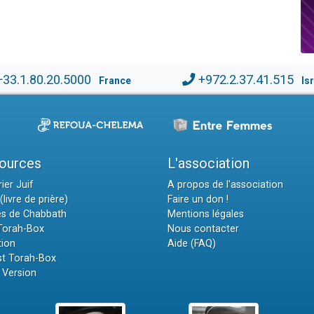
+33.1.80.20.5000
+972.2.37.41.515
France
Is
ources
L'association
ier Juif
A propos de l'association
(livre de prière)
Faire un don !
es de Chabbath
Mentions légales
 Torah-Box
Nous contacter
tion
Aide (FAQ)
t Torah-Box
 Version