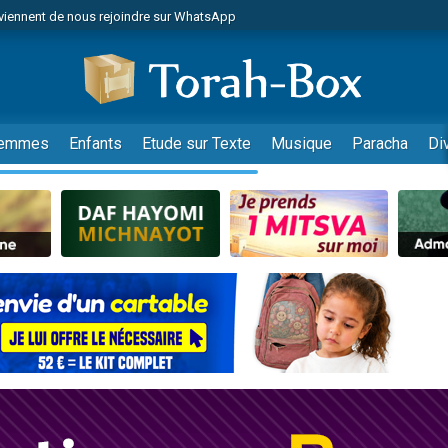
viennent de nous rejoindre sur WhatsApp
 viennent de demander une bénédiction
es viennent de faire un don pour Diane, 80 ans, dans un appartement insalub
49 places pour étudier en groupe sur Zoom
viennent de nous rejoindre sur WhatsApp
emmes
Enfants
Etude sur Texte
Musique
Paracha
Di
 viennent de demander une bénédiction
49 places pour étudier en groupe sur Zoom
viennent de nous rejoindre sur WhatsApp
viennent de nous rejoindre sur WhatsApp
es viennent de faire un don pour Reloger Rivka, 6 enfants, victime de violences
es viennent de faire un don pour 1 Journée de Vacances Pour les Enfants
viennent de nous rejoindre sur WhatsApp
 viennent de demander une bénédiction
49 places pour étudier en groupe sur Zoom
 donner son Maasser