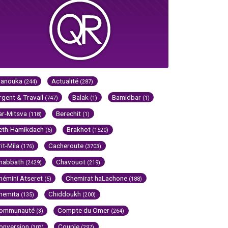
Hanouka
Actualité
(244)
(287)
rgent & Travail
Balak
Bamidbar
(747)
(1)
(1)
ar-Mitsva
Berechit
(118)
(1)
eth-Hamikdach
Brakhot
(6)
(1520)
rit-Mila
Cacheroute
(176)
(3703)
habbath
Chavouot
(2429)
(219)
hémini Atseret
Chemirat haLachone
(5)
(188)
hemita
Chiddoukh
(135)
(200)
ommunauté
Compte du Omer
(3)
(264)
onversion
Couple
(303)
(297)