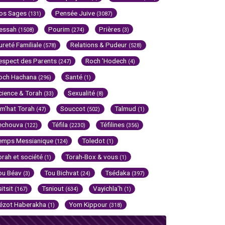
os Sages
Pensée Juive
(131)
(3087)
essah
Pourim
Prières
(1508)
(274)
(3)
ureté Familiale
Relations & Pudeur
(578)
(528)
espect des Parents
Roch 'Hodech
(247)
(4)
och Hachana
Santé
(296)
(1)
cience & Torah
Sexualité
(33)
(8)
im'hat Torah
Souccot
Talmud
(47)
(502)
(1)
echouva
Téfila
Téfilines
(122)
(2230)
(356)
emps Messianique
Toledot
(124)
(1)
orah et société
Torah-Box & vous
(1)
(1)
ou Béav
Tou Bichvat
Tsédaka
(3)
(24)
(397)
sitsit
Tsniout
Vayichla'h
(167)
(634)
(1)
ézot Haberakha
Yom Kippour
(1)
(318)