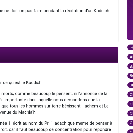
e ne doit-on pas faire pendant la récitation d'un Kaddich
'
A
B
B
ir ce qu’est le Kaddich.
B
es morts, comme beaucoup le pensent, ni l’annonce de la
C
 très importante dans laquelle nous demandons que la
C
et que tous les hommes sur terre bénissent Hachem et Le
venue du Machia'h.
C
C
alinéa 1, écrit au nom du Pri 'Hadach que même de penser à
rdit, car il faut beaucoup de concentration pour répondre
C