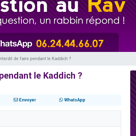
viennent de nous rejoindre sur WhatsApp
viennent de nous rejoindre sur WhatsApp
es viennent de faire un don pour 5 jours de vacances aux Orphelins
de donner son Maasser
es viennent de faire un don pour Tsédaka : pauvres d'Israel
 interdit de faire pendant le Kaddich ?
e pendant le Kaddich ?
Envoyer
WhatsApp