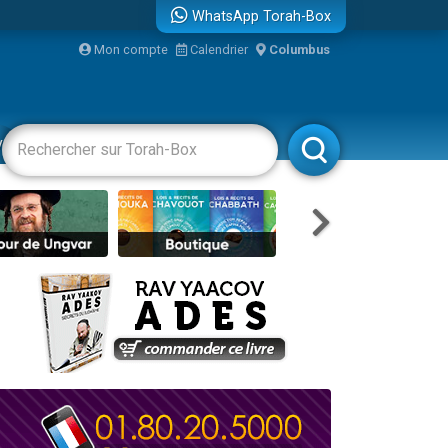
WhatsApp Torah-Box
Mon compte
Calendrier
Columbus
re
vertissements
Livres
Rabbanim
...