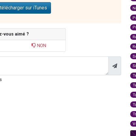
télécharger sur iTunes
N
P
P
z-vous aimé ?
R
NON
R
S
S
T
s
T
T
T
T
V