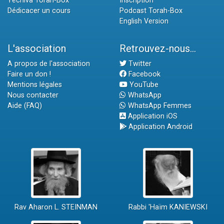
Yéchiva Torah-Box
Inscription
Dédicacer un cours
Podcast Torah-Box
English Version
L'association
Retrouvez-nous...
A propos de l'association
Twitter
Faire un don !
Facebook
Mentions légales
YouTube
Nous contacter
WhatsApp
Aide (FAQ)
WhatsApp Femmes
Application iOS
Application Android
Rav Aharon L. STEINMAN
Rabbi 'Haïm KANIEWSKI