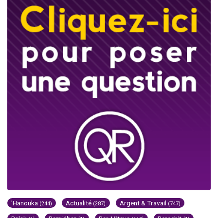
'Hanouka
Actualité
Argent & Travail
(244)
(287)
(747)