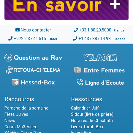
Nous contacter
+33.1.80.20.5000
France
+972.2.37.41.515
+1.437.887.14.93
Israël
Canada
Raccourcis
Ressources
Paracha de la semaine
Calendrier Juif
Fêtes Juives
Sidour (livre de prière)
News
Horaires de Chabbath
Cours Mp3-Vidéo
Livres Torah-Box