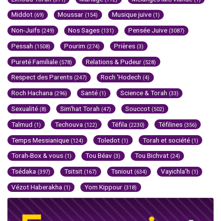
Middot
Moussar
Musique juive
(69)
(154)
(1)
Non-Juifs
Nos Sages
Pensée Juive
(249)
(131)
(3087)
Pessah
Pourim
Prières
(1508)
(274)
(3)
Pureté Familiale
Relations & Pudeur
(578)
(528)
Respect des Parents
Roch 'Hodech
(247)
(4)
Roch Hachana
Santé
Science & Torah
(296)
(1)
(33)
Sexualité
Sim'hat Torah
Souccot
(8)
(47)
(502)
Talmud
Techouva
Téfila
Téfilines
(1)
(122)
(2230)
(356)
Temps Messianique
Toledot
Torah et société
(124)
(1)
(1)
Torah-Box & vous
Tou Béav
Tou Bichvat
(1)
(3)
(24)
Tsédaka
Tsitsit
Tsniout
Vayichla'h
(397)
(167)
(634)
(1)
Vézot Haberakha
Yom Kippour
(1)
(318)