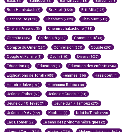
Balak
Bamidbar
Bar-Mitsva
Berechit
(1)
(1)
(118)
(1)
Beth-Hamikdach
Brakhot
Brit-Mila
(6)
(1520)
(176)
Cacheroute
Chabbath
Chavouot
(3703)
(2429)
(219)
Chémini Atseret
Chemirat haLachone
(5)
(188)
Chemita
Chiddoukh
Communauté
(135)
(200)
(3)
Compte du Omer
Conversion
Couple
(264)
(303)
(297)
Couple et Famille
Deuil
Divers
(5)
(1102)
(5037)
Education
Education
Education des enfants
(1)
(1)
(244)
Explications de Torah
Femmes
Hassidout
(1058)
(316)
(4)
Histoire Juive
Hochaana Rabba
(189)
(18)
Jeûne d'Esther
Jeûne de Guedalia
(69)
(51)
Jeûne du 10 Tévet
Jeûne du 17 Tamouz
(74)
(270)
Jeûne du 9 Av
Kabbala
Kriat haTorah
(582)
(4)
(220)
Lag Baomer
Le sens des prénoms hébraïques
(29)
(2)
Limoud Torah
Mariage
Mélanges lait/viande
(371)
(772)
(1)