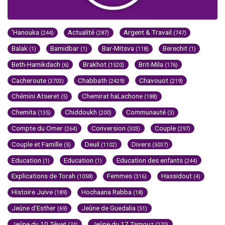
'Hanouka
Actualité
Argent & Travail
(244)
(287)
(747)
Balak
Bamidbar
Bar-Mitsva
Berechit
(1)
(1)
(118)
(1)
Beth-Hamikdach
Brakhot
Brit-Mila
(6)
(1520)
(176)
Cacheroute
Chabbath
Chavouot
(3703)
(2429)
(219)
Chémini Atseret
Chemirat haLachone
(5)
(188)
Chemita
Chiddoukh
Communauté
(135)
(200)
(3)
Compte du Omer
Conversion
Couple
(264)
(303)
(297)
Couple et Famille
Deuil
Divers
(5)
(1102)
(5037)
Education
Education
Education des enfants
(1)
(1)
(244)
Explications de Torah
Femmes
Hassidout
(1058)
(316)
(4)
Histoire Juive
Hochaana Rabba
(189)
(18)
Jeûne d'Esther
Jeûne de Guedalia
(69)
(51)
Jeûne du 10 Tévet
Jeûne du 17 Tamouz
(74)
(270)