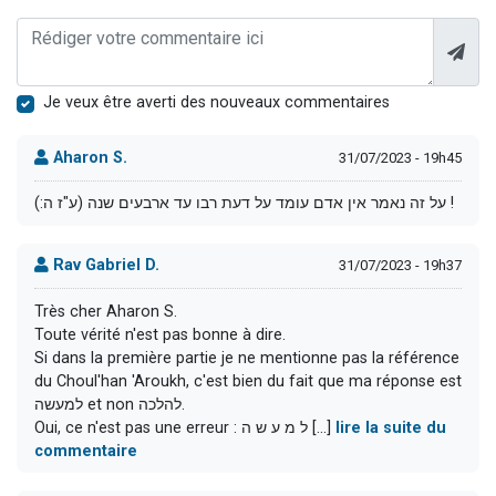
Je veux être averti des nouveaux commentaires
Aharon S.
31/07/2023 - 19h45
על זה נאמר אין אדם עומד על דעת רבו עד ארבעים שנה (ע"ז ה:) !
Rav Gabriel D.
31/07/2023 - 19h37
Très cher Aharon S.
Toute vérité n'est pas bonne à dire.
Si dans la première partie je ne mentionne pas la référence
du Choul'han 'Aroukh, c'est bien du fait que ma réponse est
למעשה et non להלכה.
Oui, ce n'est pas une erreur : ל מ ע ש ה [...]
lire la suite du
commentaire