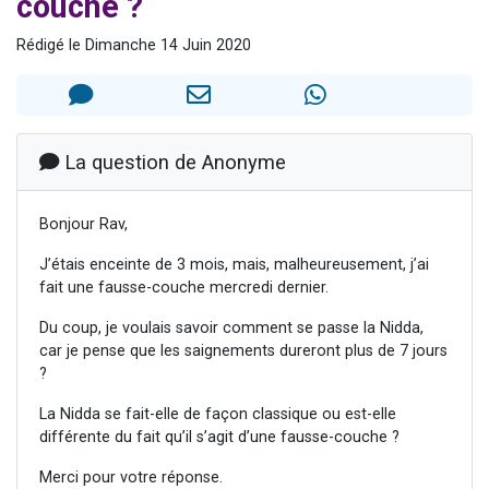
couche ?
3 personnes viennent de nous rejoindre sur WhatsApp
Rédigé le Dimanche 14 Juin 2020
2 nouvelles musiques dans Torah-Box Music
8 personnes viennent de faire un don pour Tsédaka : pauvres d'Israel
Nouvelle émission radio : Visions de grandeur n°104 : Le Chabbath et le Birkat Hamazone à travers le temps
4 personnes viennent de nous rejoindre sur WhatsApp
La question de Anonyme
Bonjour Rav,
J’étais enceinte de 3 mois, mais, malheureusement, j’ai
fait une fausse-couche mercredi dernier.
Du coup, je voulais savoir comment se passe la Nidda,
car je pense que les saignements dureront plus de 7 jours
?
La Nidda se fait-elle de façon classique ou est-elle
différente du fait qu’il s’agit d’une fausse-couche ?
Merci pour votre réponse.