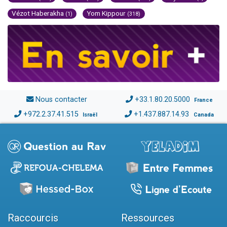
Vézot Haberakha
Yom Kippour
(1)
(318)
Nous contacter
+33.1.80.20.5000
France
+972.2.37.41.515
+1.437.887.14.93
Israël
Canada
Raccourcis
Ressources