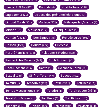
Jeûne du 9 Av
Kabbala
Kriat haTorah
(582)
(4)
(220)
Lag Baomer
Le sens des prénoms hébraïques
(29)
(2)
Limoud Torah
Mariage
Mélanges lait/viande
(371)
(772)
(1)
Middot
Moussar
Musique juive
(69)
(154)
(1)
Non-Juifs
Nos Sages
Pensée Juive
(249)
(131)
(3087)
Pessah
Pourim
Prières
(1508)
(274)
(3)
Pureté Familiale
Relations & Pudeur
(578)
(528)
Respect des Parents
Roch 'Hodech
(247)
(4)
Roch Hachana
Santé
Science & Torah
(296)
(1)
(33)
Sexualité
Sim'hat Torah
Souccot
(8)
(47)
(502)
Talmud
Techouva
Téfila
Téfilines
(1)
(122)
(2230)
(356)
Temps Messianique
Toledot
Torah et société
(124)
(1)
(1)
Torah-Box & vous
Tou Béav
Tou Bichvat
(1)
(3)
(24)
Tsédaka
Tsitsit
Tsniout
Vayichla'h
(397)
(167)
(634)
(1)