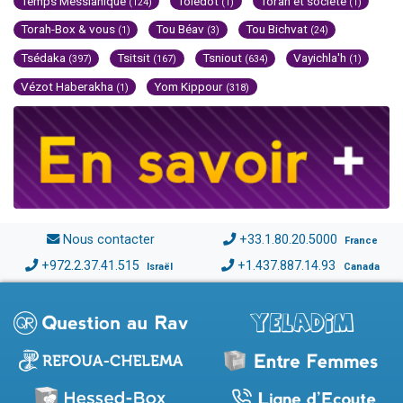
Temps Messianique
Toledot
Torah et société
(124)
(1)
(1)
Torah-Box & vous
Tou Béav
Tou Bichvat
(1)
(3)
(24)
Tsédaka
Tsitsit
Tsniout
Vayichla'h
(397)
(167)
(634)
(1)
Vézot Haberakha
Yom Kippour
(1)
(318)
Nous contacter
+33.1.80.20.5000
France
+972.2.37.41.515
+1.437.887.14.93
Israël
Canada