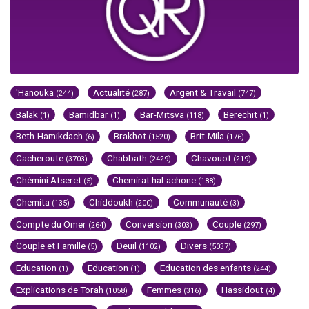
'Hanouka
Actualité
Argent & Travail
(244)
(287)
(747)
Balak
Bamidbar
Bar-Mitsva
Berechit
(1)
(1)
(118)
(1)
Beth-Hamikdach
Brakhot
Brit-Mila
(6)
(1520)
(176)
Cacheroute
Chabbath
Chavouot
(3703)
(2429)
(219)
Chémini Atseret
Chemirat haLachone
(5)
(188)
Chemita
Chiddoukh
Communauté
(135)
(200)
(3)
Compte du Omer
Conversion
Couple
(264)
(303)
(297)
Couple et Famille
Deuil
Divers
(5)
(1102)
(5037)
Education
Education
Education des enfants
(1)
(1)
(244)
Explications de Torah
Femmes
Hassidout
(1058)
(316)
(4)