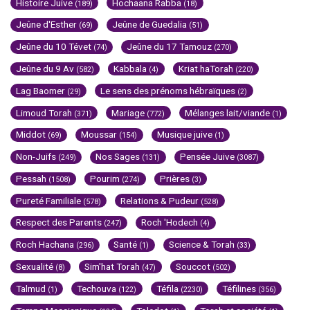
Histoire Juive
Hochaana Rabba
(189)
(18)
Jeûne d'Esther
Jeûne de Guedalia
(69)
(51)
Jeûne du 10 Tévet
Jeûne du 17 Tamouz
(74)
(270)
Jeûne du 9 Av
Kabbala
Kriat haTorah
(582)
(4)
(220)
Lag Baomer
Le sens des prénoms hébraïques
(29)
(2)
Limoud Torah
Mariage
Mélanges lait/viande
(371)
(772)
(1)
Middot
Moussar
Musique juive
(69)
(154)
(1)
Non-Juifs
Nos Sages
Pensée Juive
(249)
(131)
(3087)
Pessah
Pourim
Prières
(1508)
(274)
(3)
Pureté Familiale
Relations & Pudeur
(578)
(528)
Respect des Parents
Roch 'Hodech
(247)
(4)
Roch Hachana
Santé
Science & Torah
(296)
(1)
(33)
Sexualité
Sim'hat Torah
Souccot
(8)
(47)
(502)
Talmud
Techouva
Téfila
Téfilines
(1)
(122)
(2230)
(356)