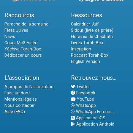
Raccourcis
Ressources
Paracha de la semaine
Calendrier Juif
Fêtes Juives
Sidour (livre de prière)
News
Horaires de Chabbath
Cours Mp3-Vidéo
Livres Torah-Box
Yéchiva Torah-Box
Inscription
Dédicacer un cours
Podcast Torah-Box
English Version
L'association
Retrouvez-nous...
A propos de l'association
Twitter
Faire un don !
Facebook
Mentions légales
YouTube
Nous contacter
WhatsApp
Aide (FAQ)
WhatsApp Femmes
Application iOS
Application Android