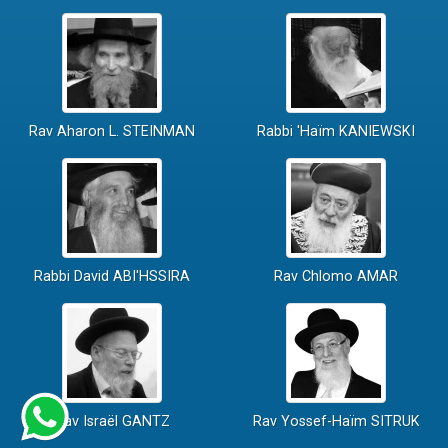
Rav Aharon L. STEINMAN
Rabbi 'Haïm KANIEWSKI
Rabbi David ABI'HSSIRA
Rav Chlomo AMAR
Rav Israël GANTZ
Rav Yossef-Haïm SITRUK