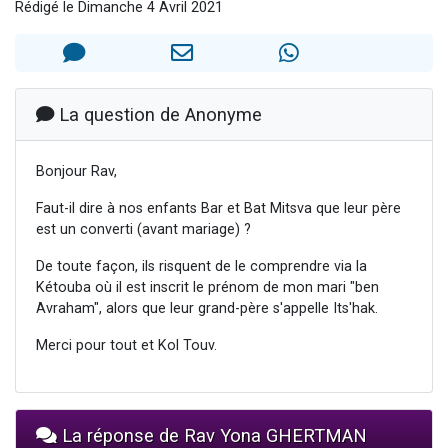
Rédigé le Dimanche 4 Avril 2021
Il reste 49 places pour étudier en groupe sur Zoom
12 nouvelles musiques dans Torah-Box Music
3 personnes viennent de nous rejoindre sur WhatsApp
2 personnes viennent de nous rejoindre sur WhatsApp
La question de Anonyme
2 personnes viennent de nous rejoindre sur WhatsApp
Bonjour Rav,
Faut-il dire à nos enfants Bar et Bat Mitsva que leur père
est un converti (avant mariage) ?
De toute façon, ils risquent de le comprendre via la
Kétouba où il est inscrit le prénom de mon mari "ben
Avraham", alors que leur grand-père s'appelle Its'hak.
Merci pour tout et Kol Touv.
La réponse de Rav Yona GHERTMAN