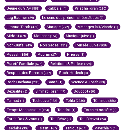
Jeûne du 9 Av
Kabbala
Kriat haTorah
(582)
(4)
(220)
Lag Baomer
Le sens des prénoms hébraïques
(29)
(2)
Limoud Torah
Mariage
Mélanges lait/viande
(371)
(772)
(1)
Middot
Moussar
Musique juive
(69)
(154)
(1)
Non-Juifs
Nos Sages
Pensée Juive
(249)
(131)
(3087)
Pessah
Pourim
Prières
(1508)
(274)
(3)
Pureté Familiale
Relations & Pudeur
(578)
(528)
Respect des Parents
Roch 'Hodech
(247)
(4)
Roch Hachana
Santé
Science & Torah
(296)
(1)
(33)
Sexualité
Sim'hat Torah
Souccot
(8)
(47)
(502)
Talmud
Techouva
Téfila
Téfilines
(1)
(122)
(2230)
(356)
Temps Messianique
Toledot
Torah et société
(124)
(1)
(1)
Torah-Box & vous
Tou Béav
Tou Bichvat
(1)
(3)
(24)
Tsédaka
Tsitsit
Tsniout
Vayichla'h
(397)
(167)
(634)
(1)