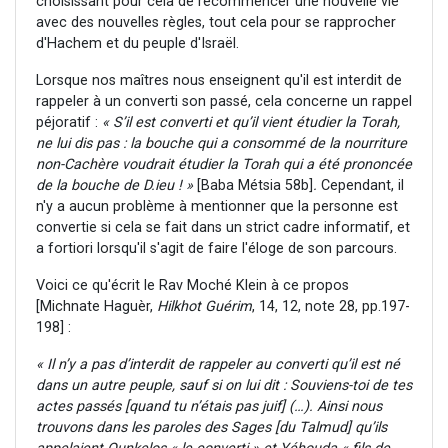
choisissant pour cela de recommencer une nouvelle vie
avec des nouvelles règles, tout cela pour se rapprocher
d'Hachem et du peuple d'Israël.
Lorsque nos maîtres nous enseignent qu'il est interdit de
rappeler à un converti son passé, cela concerne un rappel
péjoratif :
«
S’il est converti et qu’il vient étudier la Torah,
ne lui dis pas : la bouche qui a consommé de la nourriture
non-Cachère
voudrait étudier la Torah qui a été prononcée
de la bouche de D.ieu ! »
[Baba Métsia 58b]
.
Cependant, il
n'y a aucun problème à mentionner que la personne est
convertie si cela se fait dans un strict cadre informatif, et
a fortiori lorsqu'il s'agit de faire l'éloge de son parcours.
Voici ce qu'écrit le Rav Moché Klein à ce propos
[Michnate Haguèr,
Hilkhot Guérim
, 14, 12, note 28, pp.197-
198] :
« Il n’y a pas d’interdit de rappeler au converti qu’il est né
dans un autre peuple, sauf si on lui dit : Souviens-toi de tes
actes passés [quand tu n’étais pas juif] (…)
. Ainsi nous
trouvons dans les paroles des Sages [du Talmud] qu’ils