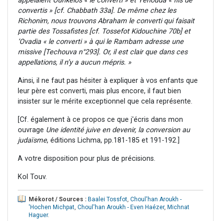
appelaient Ounkelos
« le converti » et Yéhouda « fils de
convertis » [cf. Chabbath 33a]
. De même chez les
Richonim, nous trouvons Abraham le converti qui faisait
partie des Tossafistes [cf. Tossefot Kidouchine 70b]
et
‘Ovadia « le converti » à qui le Rambam adresse une
missive [Techouva n°293
]. Or, il est clair que dans ces
appellations, il n’y a aucun mépris. »
Ainsi, il ne faut pas hésiter à expliquer à vos enfants que
leur père est converti, mais plus encore, il faut bien
insister sur le mérite exceptionnel que cela représente.
[Cf. également à ce propos ce que j'écris dans mon
ouvrage
Une identité juive en devenir, la conversion au
judaïsme
, éditions Lichma, pp.181-185 et 191-192.]
A votre disposition pour plus de précisions.
Kol Touv.
Mékorot / Sources :
Baalei Tossfot
,
Choul'han Aroukh -
'Hochen Michpat
,
Choul'han Aroukh - Even Haézer
,
Michnat
Haguer
.