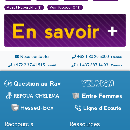
Vézot Haberakha
Yom Kippour
(1)
(318)
Nous contacter
+33.1.80.20.5000
France
+972.2.37.41.515
+1.437.887.14.93
Israël
Canada
Raccourcis
Ressources