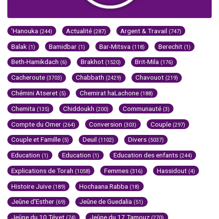
'Hanouka
Actualité
Argent & Travail
(244)
(287)
(747)
Balak
Bamidbar
Bar-Mitsva
Berechit
(1)
(1)
(118)
(1)
Beth-Hamikdach
Brakhot
Brit-Mila
(6)
(1520)
(176)
Cacheroute
Chabbath
Chavouot
(3703)
(2429)
(219)
Chémini Atseret
Chemirat haLachone
(5)
(188)
Chemita
Chiddoukh
Communauté
(135)
(200)
(3)
Compte du Omer
Conversion
Couple
(264)
(303)
(297)
Couple et Famille
Deuil
Divers
(5)
(1102)
(5037)
Education
Education
Education des enfants
(1)
(1)
(244)
Explications de Torah
Femmes
Hassidout
(1058)
(316)
(4)
Histoire Juive
Hochaana Rabba
(189)
(18)
Jeûne d'Esther
Jeûne de Guedalia
(69)
(51)
Jeûne du 10 Tévet
Jeûne du 17 Tamouz
(74)
(270)