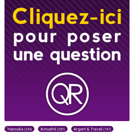
'Hanouka
Actualité
Argent & Travail
(244)
(287)
(747)