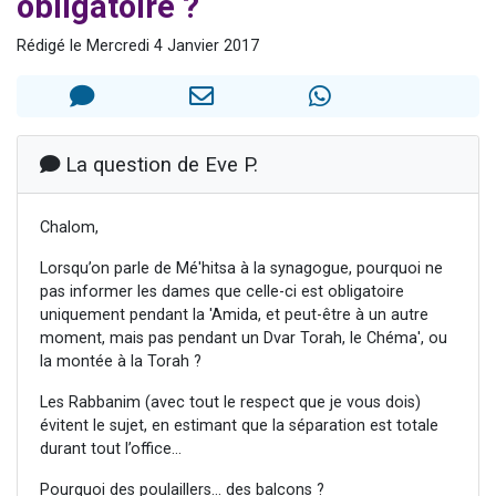
obligatoire ?
Il reste 49 places pour étudier en groupe sur Zoom
Rédigé le Mercredi 4 Janvier 2017
Eva vient de donner son Maasser
4 personnes viennent de nous rejoindre sur WhatsApp
3 personnes viennent de nous rejoindre sur WhatsApp
3 personnes viennent de faire un don pour Événements Torah-Box
La question de Eve P.
Chalom,
Lorsqu’on parle de Mé'hitsa à la synagogue, pourquoi ne
pas informer les dames que celle-ci est obligatoire
uniquement pendant la 'Amida, et peut-être à un autre
moment, mais pas pendant un Dvar Torah, le Chéma', ou
la montée à la Torah ?
Les Rabbanim (avec tout le respect que je vous dois)
évitent le sujet, en estimant que la séparation est totale
durant tout l’office…
Pourquoi des poulaillers... des balcons ?