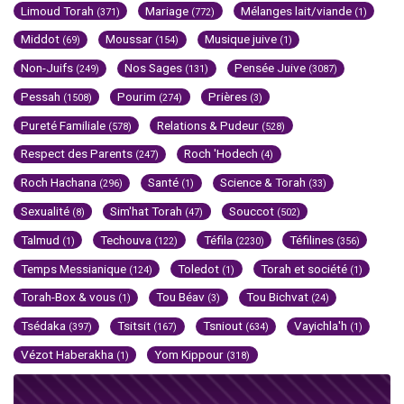
Limoud Torah
Mariage
Mélanges lait/viande
(371)
(772)
(1)
Middot
Moussar
Musique juive
(69)
(154)
(1)
Non-Juifs
Nos Sages
Pensée Juive
(249)
(131)
(3087)
Pessah
Pourim
Prières
(1508)
(274)
(3)
Pureté Familiale
Relations & Pudeur
(578)
(528)
Respect des Parents
Roch 'Hodech
(247)
(4)
Roch Hachana
Santé
Science & Torah
(296)
(1)
(33)
Sexualité
Sim'hat Torah
Souccot
(8)
(47)
(502)
Talmud
Techouva
Téfila
Téfilines
(1)
(122)
(2230)
(356)
Temps Messianique
Toledot
Torah et société
(124)
(1)
(1)
Torah-Box & vous
Tou Béav
Tou Bichvat
(1)
(3)
(24)
Tsédaka
Tsitsit
Tsniout
Vayichla'h
(397)
(167)
(634)
(1)
Vézot Haberakha
Yom Kippour
(1)
(318)