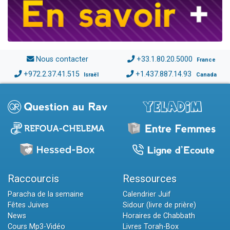
Nous contacter
+33.1.80.20.5000
France
+972.2.37.41.515
+1.437.887.14.93
Israël
Canada
Raccourcis
Ressources
Paracha de la semaine
Calendrier Juif
Fêtes Juives
Sidour (livre de prière)
News
Horaires de Chabbath
Cours Mp3-Vidéo
Livres Torah-Box