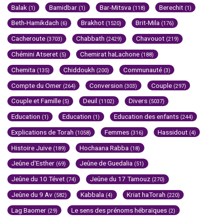
Balak
Bamidbar
Bar-Mitsva
Berechit
(1)
(1)
(118)
(1)
Beth-Hamikdach
Brakhot
Brit-Mila
(6)
(1520)
(176)
Cacheroute
Chabbath
Chavouot
(3703)
(2429)
(219)
Chémini Atseret
Chemirat haLachone
(5)
(188)
Chemita
Chiddoukh
Communauté
(135)
(200)
(3)
Compte du Omer
Conversion
Couple
(264)
(303)
(297)
Couple et Famille
Deuil
Divers
(5)
(1102)
(5037)
Education
Education
Education des enfants
(1)
(1)
(244)
Explications de Torah
Femmes
Hassidout
(1058)
(316)
(4)
Histoire Juive
Hochaana Rabba
(189)
(18)
Jeûne d'Esther
Jeûne de Guedalia
(69)
(51)
Jeûne du 10 Tévet
Jeûne du 17 Tamouz
(74)
(270)
Jeûne du 9 Av
Kabbala
Kriat haTorah
(582)
(4)
(220)
Lag Baomer
Le sens des prénoms hébraïques
(29)
(2)