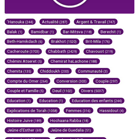
'Hanouka
Actualité
Argent & Travail
(244)
(287)
(747)
Balak
Bamidbar
Bar-Mitsva
Berechit
(1)
(1)
(118)
(1)
Beth-Hamikdach
Brakhot
Brit-Mila
(6)
(1520)
(176)
Cacheroute
Chabbath
Chavouot
(3703)
(2429)
(219)
Chémini Atseret
Chemirat haLachone
(5)
(188)
Chemita
Chiddoukh
Communauté
(135)
(200)
(3)
Compte du Omer
Conversion
Couple
(264)
(303)
(297)
Couple et Famille
Deuil
Divers
(5)
(1102)
(5037)
Education
Education
Education des enfants
(1)
(1)
(244)
Explications de Torah
Femmes
Hassidout
(1058)
(316)
(4)
Histoire Juive
Hochaana Rabba
(189)
(18)
Jeûne d'Esther
Jeûne de Guedalia
(69)
(51)