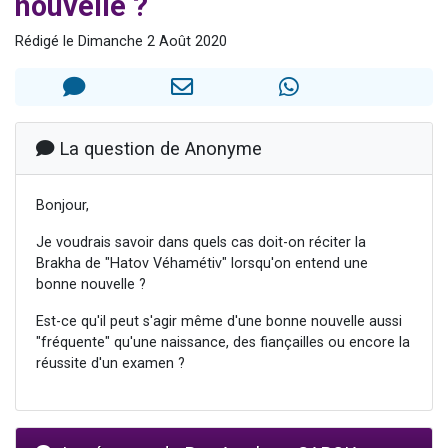
nouvelle ?
13 personnes viennent de demander une bénédiction
Rédigé le Dimanche 2 Août 2020
30 personnes viennent de faire un don pour Sauvez la jambe de Yohan
Il reste 49 places pour étudier en groupe sur Zoom
12 nouvelles musiques dans Torah-Box Music
29 personnes viennent de demander une bénédiction
La question de Anonyme
Bonjour,
Je voudrais savoir dans quels cas doit-on réciter la
Brakha de "Hatov Véhamétiv" lorsqu'on entend une
bonne nouvelle ?
Est-ce qu'il peut s'agir même d'une bonne nouvelle aussi
"fréquente" qu'une naissance, des fiançailles ou encore la
réussite d'un examen ?