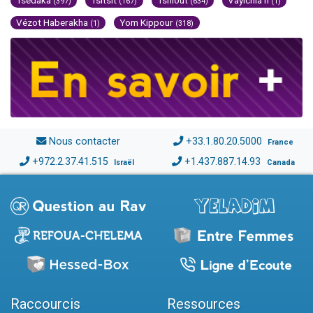
Tsédaka
Tsitsit
Tsniout
Vayichla'h
(397)
(167)
(634)
(1)
Vézot Haberakha
Yom Kippour
(1)
(318)
Nous contacter
+33.1.80.20.5000
France
+972.2.37.41.515
+1.437.887.14.93
Israël
Canada
Raccourcis
Ressources