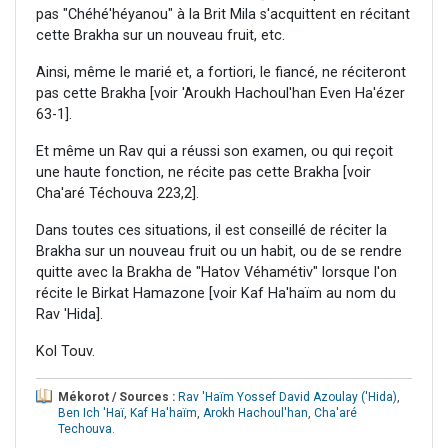
pas "Chéhé'héyanou" à la Brit Mila s'acquittent en récitant
cette Brakha sur un nouveau fruit, etc.
Ainsi, même le marié et, a fortiori, le fiancé, ne réciteront
pas cette Brakha [voir 'Aroukh Hachoul'han Even Ha'ézer
63-1].
Et même un Rav qui a réussi son examen, ou qui reçoit
une haute fonction, ne récite pas cette Brakha [voir
Cha'aré Téchouva 223,2].
Dans toutes ces situations, il est conseillé de réciter la
Brakha sur un nouveau fruit ou un habit, ou de se rendre
quitte avec la Brakha de "Hatov Véhamétiv" lorsque l'on
récite le Birkat Hamazone [voir Kaf Ha'haïm au nom du
Rav 'Hida].
Kol Touv.
Mékorot / Sources :
Rav 'Haïm Yossef David Azoulay ('Hida)
,
Ben Ich 'Haï
,
Kaf Ha'haïm
,
Arokh Hachoul'han
,
Cha'aré
Techouva
.