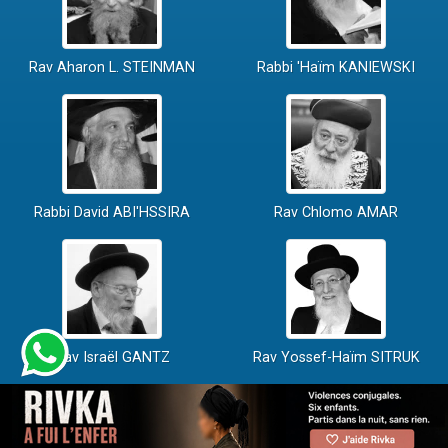
Rav Aharon L. STEINMAN
Rabbi 'Haïm KANIEWSKI
Rabbi David ABI'HSSIRA
Rav Chlomo AMAR
Rav Israël GANTZ
Rav Yossef-Haïm SITRUK