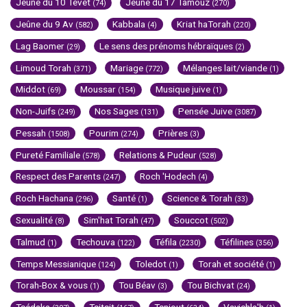
Jeûne du 10 Tévet
Jeûne du 17 Tamouz
(74)
(270)
Jeûne du 9 Av
Kabbala
Kriat haTorah
(582)
(4)
(220)
Lag Baomer
Le sens des prénoms hébraïques
(29)
(2)
Limoud Torah
Mariage
Mélanges lait/viande
(371)
(772)
(1)
Middot
Moussar
Musique juive
(69)
(154)
(1)
Non-Juifs
Nos Sages
Pensée Juive
(249)
(131)
(3087)
Pessah
Pourim
Prières
(1508)
(274)
(3)
Pureté Familiale
Relations & Pudeur
(578)
(528)
Respect des Parents
Roch 'Hodech
(247)
(4)
Roch Hachana
Santé
Science & Torah
(296)
(1)
(33)
Sexualité
Sim'hat Torah
Souccot
(8)
(47)
(502)
Talmud
Techouva
Téfila
Téfilines
(1)
(122)
(2230)
(356)
Temps Messianique
Toledot
Torah et société
(124)
(1)
(1)
Torah-Box & vous
Tou Béav
Tou Bichvat
(1)
(3)
(24)