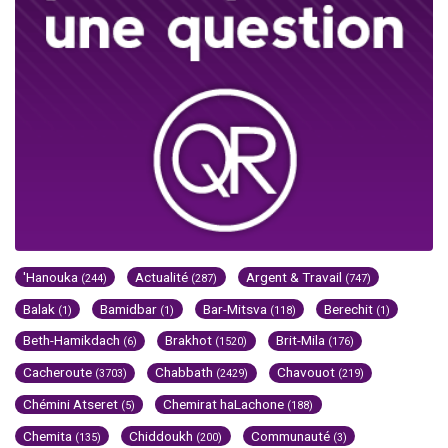
'Hanouka
Actualité
Argent & Travail
(244)
(287)
(747)
Balak
Bamidbar
Bar-Mitsva
Berechit
(1)
(1)
(118)
(1)
Beth-Hamikdach
Brakhot
Brit-Mila
(6)
(1520)
(176)
Cacheroute
Chabbath
Chavouot
(3703)
(2429)
(219)
Chémini Atseret
Chemirat haLachone
(5)
(188)
Chemita
Chiddoukh
Communauté
(135)
(200)
(3)