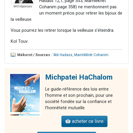
Hadass 12,1, page 553, Mamlékhet
Cohanim page 358) ne mentionnent pas
640 réponses
un moment précis pour retirer les bijoux de
la veilleuse.
Vous pourrez les retirer lorsque la veilleuse s’éteindra.
Kol Touv.
Mékorot / Sources :
'Alé Hadass
,
Mamlékhèt Cohanim
.
Michpatei HaChalom
Le guide-référence des lois entre
l'homme et son prochain, pour une
société fondée sur la confiance et
l'honnêteté mutuelle.
acheter ce livre