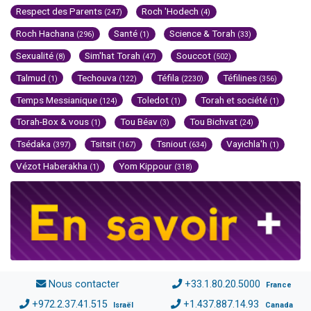
Respect des Parents
Roch 'Hodech
(247)
(4)
Roch Hachana
Santé
Science & Torah
(296)
(1)
(33)
Sexualité
Sim'hat Torah
Souccot
(8)
(47)
(502)
Talmud
Techouva
Téfila
Téfilines
(1)
(122)
(2230)
(356)
Temps Messianique
Toledot
Torah et société
(124)
(1)
(1)
Torah-Box & vous
Tou Béav
Tou Bichvat
(1)
(3)
(24)
Tsédaka
Tsitsit
Tsniout
Vayichla'h
(397)
(167)
(634)
(1)
Vézot Haberakha
Yom Kippour
(1)
(318)
Nous contacter
+33.1.80.20.5000
France
+972.2.37.41.515
+1.437.887.14.93
Israël
Canada