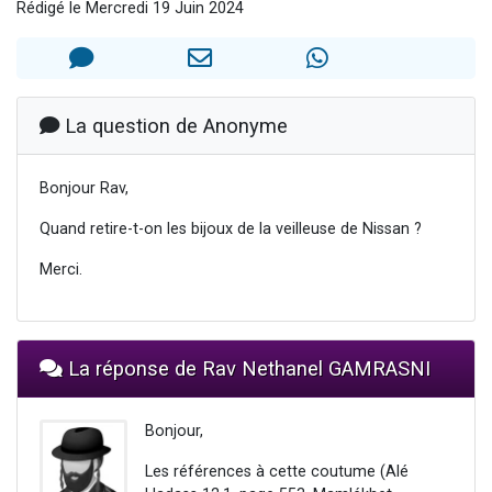
Rédigé le Mercredi 19 Juin 2024
13 personnes viennent de demander une bénédiction
30 personnes viennent de faire un don pour Sauvez la jambe de Yohan
Il reste 49 places pour étudier en groupe sur Zoom
12 nouvelles musiques dans Torah-Box Music
La question de Anonyme
29 personnes viennent de demander une bénédiction
Bonjour Rav,
Quand retire-t-on les bijoux de la veilleuse de Nissan ?
Merci.
La réponse de Rav Nethanel GAMRASNI
Bonjour,
Les références à cette coutume (Alé