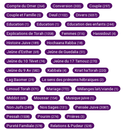
Compte du Omer
Conversion
Couple
(264)
(303)
(297)
Couple et Famille
Deuil
Divers
(5)
(1102)
(5037)
Education
Education
Education des enfants
(1)
(1)
(244)
Explications de Torah
Femmes
Hassidout
(1058)
(316)
(4)
Histoire Juive
Hochaana Rabba
(189)
(18)
Jeûne d'Esther
Jeûne de Guedalia
(69)
(51)
Jeûne du 10 Tévet
Jeûne du 17 Tamouz
(74)
(270)
Jeûne du 9 Av
Kabbala
Kriat haTorah
(582)
(4)
(220)
Lag Baomer
Le sens des prénoms hébraïques
(29)
(2)
Limoud Torah
Mariage
Mélanges lait/viande
(371)
(772)
(1)
Middot
Moussar
Musique juive
(69)
(154)
(1)
Non-Juifs
Nos Sages
Pensée Juive
(249)
(131)
(3087)
Pessah
Pourim
Prières
(1508)
(274)
(3)
Pureté Familiale
Relations & Pudeur
(578)
(528)