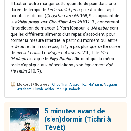
Il faut en outre manger cette quantité de pain dans une
durée de temps de
kédé akhilat prass
, c’est-à-dire sept
minutes et demie (
Choul’han Aroukh
168, 9 ; s’agissant de
la
akhilat
prass
, voir
Choul’han Aroukh
612, 3 ; concernant
l’interdiction de manger à Yom Kippour, le
Mé’haber
écrit
que les différents aliments d’un repas s’associent, pour
former la mesure interdite, à partir du moment où, entre
le début et la fin du repas, il n’y a pas plus que cette durée
de
akhilat prass
. Le
Maguen Avraham
210, 1, le
Péri
‘Hadach
ainsi que le
Eliya Rabba
affirment que la même
règle s’applique aux bénédictions ; voir également
Kaf
Ha’Haïm
210, 7).
Mékorot / Sources :
Choul'han Aroukh
,
Kaf Ha'haïm
,
Maguen
Avraham
,
Eliyah Rabba
,
Péri ?�Hadach
.
5 minutes avant de
(s'en)dormir (Tichri à
Tévèt)