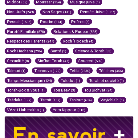
Middot
Moussar
Musique juive
(69)
(154)
(1)
Non-Juifs
Nos Sages
Pensée Juive
(249)
(131)
(3087)
Pessah
Pourim
Prières
(1508)
(274)
(3)
Pureté Familiale
Relations & Pudeur
(578)
(528)
Respect des Parents
Roch 'Hodech
(247)
(4)
Roch Hachana
Santé
Science & Torah
(296)
(1)
(33)
Sexualité
Sim'hat Torah
Souccot
(8)
(47)
(502)
Talmud
Techouva
Téfila
Téfilines
(1)
(122)
(2230)
(356)
Temps Messianique
Toledot
Torah et société
(124)
(1)
(1)
Torah-Box & vous
Tou Béav
Tou Bichvat
(1)
(3)
(24)
Tsédaka
Tsitsit
Tsniout
Vayichla'h
(397)
(167)
(634)
(1)
Vézot Haberakha
Yom Kippour
(1)
(318)