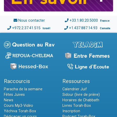
Nous contacter
+33.1.80.20.5000
France
+972.2.37.41.515
+1.437.887.14.93
Israël
Canada
Raccourcis
Ressources
Paracha de la semaine
Calendrier Juif
Fêtes Juives
Sidour (livre de prière)
News
Horaires de Chabbath
Cours Mp3-Vidéo
Livres Torah-Box
Yéchiva Torah-Box
Inscription
Dédicacer un cours
Podcast Torah-Box