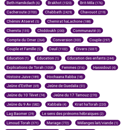
Beth-Hamikdach
Brakhot
Brit-Mila
(6)
(1520)
(176)
Cacheroute
Chabbath
Chavouot
(3703)
(2429)
(219)
Chémini Atseret
Chemirat haLachone
(5)
(188)
Chemita
Chiddoukh
Communauté
(135)
(200)
(3)
Compte du Omer
Conversion
Couple
(264)
(303)
(297)
Couple et Famille
Deuil
Divers
(5)
(1102)
(5037)
Education
Education
Education des enfants
(1)
(1)
(244)
Explications de Torah
Femmes
Hassidout
(1058)
(316)
(4)
Histoire Juive
Hochaana Rabba
(189)
(18)
Jeûne d'Esther
Jeûne de Guedalia
(69)
(51)
Jeûne du 10 Tévet
Jeûne du 17 Tamouz
(74)
(270)
Jeûne du 9 Av
Kabbala
Kriat haTorah
(582)
(4)
(220)
Lag Baomer
Le sens des prénoms hébraïques
(29)
(2)
Limoud Torah
Mariage
Mélanges lait/viande
(371)
(772)
(1)