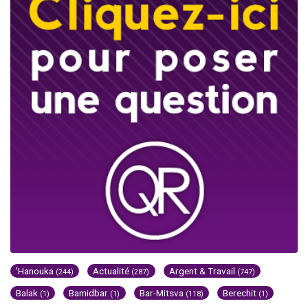
'Hanouka
Actualité
Argent & Travail
(244)
(287)
(747)
Balak
Bamidbar
Bar-Mitsva
Berechit
(1)
(1)
(118)
(1)