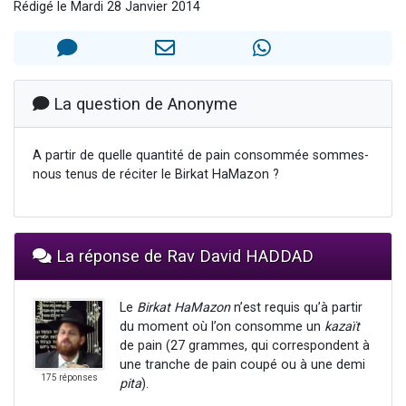
Rédigé le Mardi 28 Janvier 2014
13 personnes viennent de demander une bénédiction
30 personnes viennent de faire un don pour Sauvez la jambe de Yohan
Il reste 49 places pour étudier en groupe sur Zoom
12 nouvelles musiques dans Torah-Box Music
La question de Anonyme
29 personnes viennent de demander une bénédiction
A partir de quelle quantité de pain consommée sommes-
nous tenus de réciter le Birkat HaMazon ?
La réponse de Rav David HADDAD
Le
Birkat HaMazon
n’est requis qu’à partir
du moment où l’on consomme un
kazaït
de pain (27 grammes, qui correspondent à
une tranche de pain coupé ou à une demi
175 réponses
pita
).