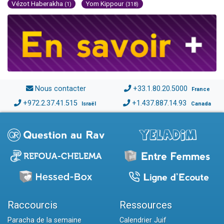
Vézot Haberakha
Yom Kippour
(1)
(318)
Nous contacter
+33.1.80.20.5000
France
+972.2.37.41.515
+1.437.887.14.93
Israël
Canada
Raccourcis
Ressources
Paracha de la semaine
Calendrier Juif