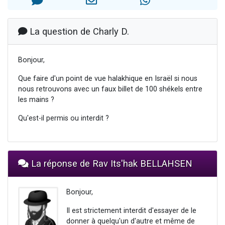
13 personnes viennent de demander une bénédiction
30 personnes viennent de faire un don pour Sauvez la jambe de Yohan
La question de Charly D.
Il reste 49 places pour étudier en groupe sur Zoom
12 nouvelles musiques dans Torah-Box Music
Bonjour,
29 personnes viennent de demander une bénédiction
Que faire d'un point de vue halakhique en Israël si nous
nous retrouvons avec un faux billet de 100 shékels entre
les mains ?
Qu'est-il permis ou interdit ?
La réponse de Rav Its'hak BELLAHSEN
Bonjour,
Il est strictement interdit d'essayer de le
donner à quelqu'un d'autre et même de