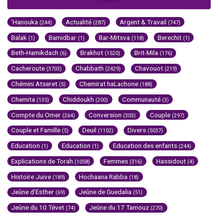
'Hanouka
Actualité
Argent & Travail
(244)
(287)
(747)
Balak
Bamidbar
Bar-Mitsva
Berechit
(1)
(1)
(118)
(1)
Beth-Hamikdach
Brakhot
Brit-Mila
(6)
(1520)
(176)
Cacheroute
Chabbath
Chavouot
(3703)
(2429)
(219)
Chémini Atseret
Chemirat haLachone
(5)
(188)
Chemita
Chiddoukh
Communauté
(135)
(200)
(3)
Compte du Omer
Conversion
Couple
(264)
(303)
(297)
Couple et Famille
Deuil
Divers
(5)
(1102)
(5037)
Education
Education
Education des enfants
(1)
(1)
(244)
Explications de Torah
Femmes
Hassidout
(1058)
(316)
(4)
Histoire Juive
Hochaana Rabba
(189)
(18)
Jeûne d'Esther
Jeûne de Guedalia
(69)
(51)
Jeûne du 10 Tévet
Jeûne du 17 Tamouz
(74)
(270)