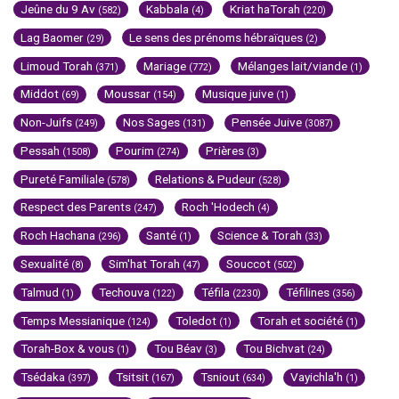
Jeûne du 9 Av
Kabbala
Kriat haTorah
(582)
(4)
(220)
Lag Baomer
Le sens des prénoms hébraïques
(29)
(2)
Limoud Torah
Mariage
Mélanges lait/viande
(371)
(772)
(1)
Middot
Moussar
Musique juive
(69)
(154)
(1)
Non-Juifs
Nos Sages
Pensée Juive
(249)
(131)
(3087)
Pessah
Pourim
Prières
(1508)
(274)
(3)
Pureté Familiale
Relations & Pudeur
(578)
(528)
Respect des Parents
Roch 'Hodech
(247)
(4)
Roch Hachana
Santé
Science & Torah
(296)
(1)
(33)
Sexualité
Sim'hat Torah
Souccot
(8)
(47)
(502)
Talmud
Techouva
Téfila
Téfilines
(1)
(122)
(2230)
(356)
Temps Messianique
Toledot
Torah et société
(124)
(1)
(1)
Torah-Box & vous
Tou Béav
Tou Bichvat
(1)
(3)
(24)
Tsédaka
Tsitsit
Tsniout
Vayichla'h
(397)
(167)
(634)
(1)