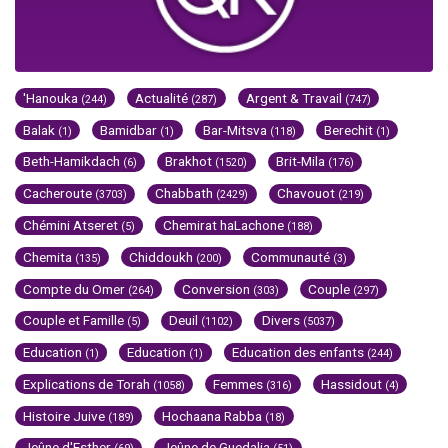
'Hanouka
Actualité
Argent & Travail
(244)
(287)
(747)
Balak
Bamidbar
Bar-Mitsva
Berechit
(1)
(1)
(118)
(1)
Beth-Hamikdach
Brakhot
Brit-Mila
(6)
(1520)
(176)
Cacheroute
Chabbath
Chavouot
(3703)
(2429)
(219)
Chémini Atseret
Chemirat haLachone
(5)
(188)
Chemita
Chiddoukh
Communauté
(135)
(200)
(3)
Compte du Omer
Conversion
Couple
(264)
(303)
(297)
Couple et Famille
Deuil
Divers
(5)
(1102)
(5037)
Education
Education
Education des enfants
(1)
(1)
(244)
Explications de Torah
Femmes
Hassidout
(1058)
(316)
(4)
Histoire Juive
Hochaana Rabba
(189)
(18)
Jeûne d'Esther
Jeûne de Guedalia