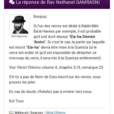
La réponse de Rav Nethanel GAMRASNI
Bonjour,
Si l’un des verres est dédié à Rabbi Méir
Ba'al Haness par exemple, il est probable
qu’il soit écrit dessus "
Ela-ha Déméir
640 réponses
'Anéni
". Si c’est le cas, la partie sur laquelle
est inscrit "
Ela-ha
" devra être mise à la Gueniza (si le
verre est entier et qu’il est impossible de détacher ce
morceau du verre, il sera mis à la Gueniza entièrement).
Voir Yériot Chlomo volume 4, chapitre 3,19, remarque 23.
S'il n’y a pas de Nom de D.ieu inscrit sur les verres, vous
pouvez les jeter.
En cas de doute, n’hésitez pas à revenir vers nous.
Kol Touv.
Mékorot / Sources :
Yériot Chlomo
.