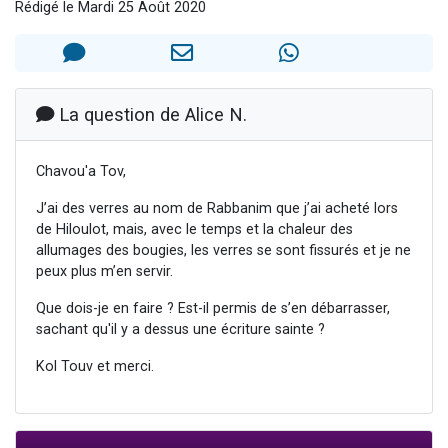
Rédigé le Mardi 25 Août 2020
2 personnes viennent de nous rejoindre sur WhatsApp
13 personnes viennent de demander une bénédiction
Il reste 49 places pour étudier en groupe sur Zoom
12 nouvelles musiques dans Torah-Box Music
La question de Alice N.
2 personnes viennent de nous rejoindre sur WhatsApp
Chavou'a Tov,
J’ai des verres au nom de Rabbanim que j’ai acheté lors
de Hiloulot, mais, avec le temps et la chaleur des
allumages des bougies, les verres se sont fissurés et je ne
peux plus m’en servir.
Que dois-je en faire ? Est-il permis de s’en débarrasser,
sachant qu'il y a dessus une écriture sainte ?
Kol Touv et merci.