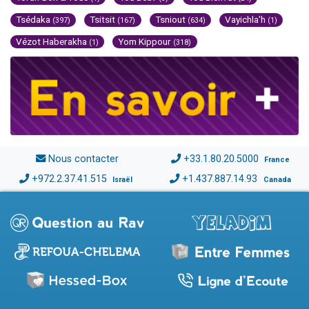
Tsédaka
Tsitsit
Tsniout
Vayichla'h
(397)
(167)
(634)
(1)
Vézot Haberakha
Yom Kippour
(1)
(318)
Nous contacter
+33.1.80.20.5000
France
+972.2.37.41.515
+1.437.887.14.93
Israël
Canada