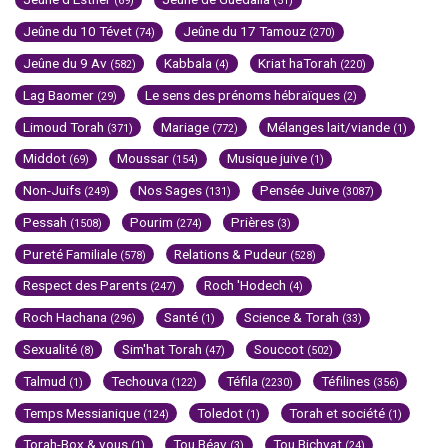
(69)
(51)
Jeûne du 10 Tévet
Jeûne du 17 Tamouz
(74)
(270)
Jeûne du 9 Av
Kabbala
Kriat haTorah
(582)
(4)
(220)
Lag Baomer
Le sens des prénoms hébraïques
(29)
(2)
Limoud Torah
Mariage
Mélanges lait/viande
(371)
(772)
(1)
Middot
Moussar
Musique juive
(69)
(154)
(1)
Non-Juifs
Nos Sages
Pensée Juive
(249)
(131)
(3087)
Pessah
Pourim
Prières
(1508)
(274)
(3)
Pureté Familiale
Relations & Pudeur
(578)
(528)
Respect des Parents
Roch 'Hodech
(247)
(4)
Roch Hachana
Santé
Science & Torah
(296)
(1)
(33)
Sexualité
Sim'hat Torah
Souccot
(8)
(47)
(502)
Talmud
Techouva
Téfila
Téfilines
(1)
(122)
(2230)
(356)
Temps Messianique
Toledot
Torah et société
(124)
(1)
(1)
Torah-Box & vous
Tou Béav
Tou Bichvat
(1)
(3)
(24)