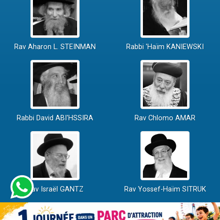
Rav Aharon L. STEINMAN
Rabbi 'Haïm KANIEWSKI
Rabbi David ABI'HSSIRA
Rav Chlomo AMAR
Rav Israël GANTZ
Rav Yossef-Haïm SITRUK