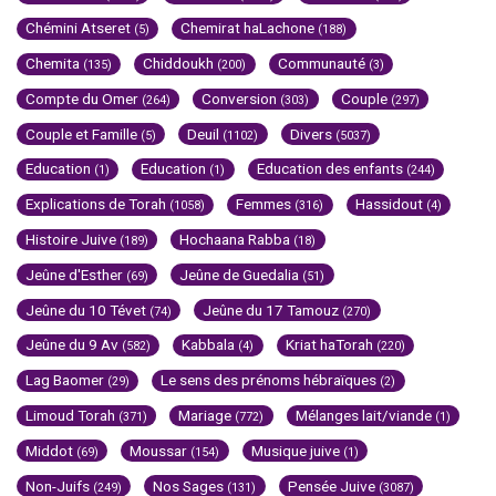
Chémini Atseret
Chemirat haLachone
(5)
(188)
Chemita
Chiddoukh
Communauté
(135)
(200)
(3)
Compte du Omer
Conversion
Couple
(264)
(303)
(297)
Couple et Famille
Deuil
Divers
(5)
(1102)
(5037)
Education
Education
Education des enfants
(1)
(1)
(244)
Explications de Torah
Femmes
Hassidout
(1058)
(316)
(4)
Histoire Juive
Hochaana Rabba
(189)
(18)
Jeûne d'Esther
Jeûne de Guedalia
(69)
(51)
Jeûne du 10 Tévet
Jeûne du 17 Tamouz
(74)
(270)
Jeûne du 9 Av
Kabbala
Kriat haTorah
(582)
(4)
(220)
Lag Baomer
Le sens des prénoms hébraïques
(29)
(2)
Limoud Torah
Mariage
Mélanges lait/viande
(371)
(772)
(1)
Middot
Moussar
Musique juive
(69)
(154)
(1)
Non-Juifs
Nos Sages
Pensée Juive
(249)
(131)
(3087)