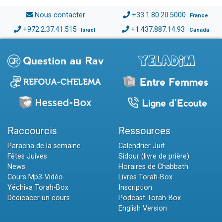
Nous contacter
+33.1.80.20.5000
France
+972.2.37.41.515
+1.437.887.14.93
Israël
Canada
Raccourcis
Ressources
Paracha de la semaine
Calendrier Juif
Fêtes Juives
Sidour (livre de prière)
News
Horaires de Chabbath
Cours Mp3-Vidéo
Livres Torah-Box
Yéchiva Torah-Box
Inscription
Dédicacer un cours
Podcast Torah-Box
English Version