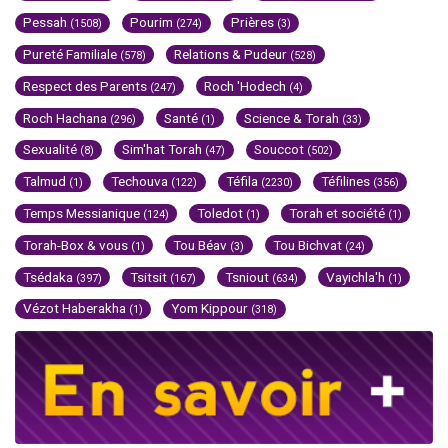
Pessah
Pourim
Prières
(1508)
(274)
(3)
Pureté Familiale
Relations & Pudeur
(578)
(528)
Respect des Parents
Roch 'Hodech
(247)
(4)
Roch Hachana
Santé
Science & Torah
(296)
(1)
(33)
Sexualité
Sim'hat Torah
Souccot
(8)
(47)
(502)
Talmud
Techouva
Téfila
Téfilines
(1)
(122)
(2230)
(356)
Temps Messianique
Toledot
Torah et société
(124)
(1)
(1)
Torah-Box & vous
Tou Béav
Tou Bichvat
(1)
(3)
(24)
Tsédaka
Tsitsit
Tsniout
Vayichla'h
(397)
(167)
(634)
(1)
Vézot Haberakha
Yom Kippour
(1)
(318)