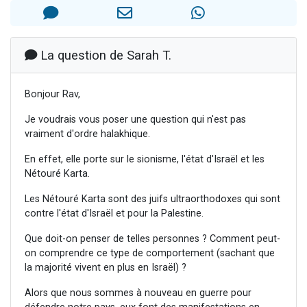
2 personnes viennent de nous rejoindre sur WhatsApp
13 personnes viennent de demander une bénédiction
Il reste 49 places pour étudier en groupe sur Zoom
La question de Sarah T.
12 nouvelles musiques dans Torah-Box Music
Bonjour Rav,
2 personnes viennent de nous rejoindre sur WhatsApp
Je voudrais vous poser une question qui n'est pas
vraiment d'ordre halakhique.
En effet, elle porte sur le sionisme, l'état d'Israël et les
Nétouré Karta.
Les Nétouré Karta sont des juifs ultraorthodoxes qui sont
contre l'état d'Israël et pour la Palestine.
Que doit-on penser de telles personnes ? Comment peut-
on comprendre ce type de comportement (sachant que
la majorité vivent en plus en Israël) ?
Alors que nous sommes à nouveau en guerre pour