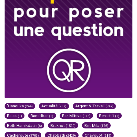
'Hanouka
Actualité
Argent & Travail
(244)
(287)
(747)
Balak
Bamidbar
Bar-Mitsva
Berechit
(1)
(1)
(118)
(1)
Beth-Hamikdach
Brakhot
Brit-Mila
(6)
(1520)
(176)
Cacheroute
Chabbath
Chavouot
(3703)
(2429)
(219)