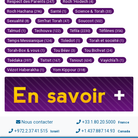
Respect des Parents
Roch 'Hodech
(247)
(4)
Roch Hachana
Santé
Science & Torah
(296)
(1)
(33)
Sexualité
Sim'hat Torah
Souccot
(8)
(47)
(502)
Talmud
Techouva
Téfila
Téfilines
(1)
(122)
(2230)
(356)
Temps Messianique
Toledot
Torah et société
(124)
(1)
(1)
Torah-Box & vous
Tou Béav
Tou Bichvat
(1)
(3)
(24)
Tsédaka
Tsitsit
Tsniout
Vayichla'h
(397)
(167)
(634)
(1)
Vézot Haberakha
Yom Kippour
(1)
(318)
Nous contacter
+33.1.80.20.5000
France
+972.2.37.41.515
+1.437.887.14.93
Israël
Canada