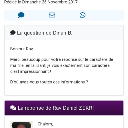
Rédigé le Dimanche 26 Novembre 2017
3 personnes viennent de nous rejoindre sur WhatsApp
11 personnes viennent de demander une bénédiction
Il reste 49 places pour étudier en groupe sur Zoom
3 personnes viennent de faire un don pour Diane, 80 ans, dans un appartement insalubre
La question de Dinah B.
5 personnes viennent de faire un don pour Reloger Rivka, 6 enfants, victime de violences...
Bonjour Rav,
Merci beaucoup pour votre réponse sur le caractère de
ma fille, en la lisant, je vois exactement son caractère,
c'est impressionnant !
D'où avez-vous toutes ces informations ?
La réponse de Rav Daniel ZEKRI
Chalom,