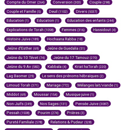
Compte du Omer
Conversion
Couple
(264)
(303)
(298)
Couple et Famille
Deuil
Divers
(5)
(1102)
(5037)
Education
Education
Education des enfants
(1)
(1)
(244)
Explications de Torah
Femmes
Hassidout
(1058)
(316)
(4)
Histoire Juive
Hochaana Rabba
(189)
(18)
Jeûne d'Esther
Jeûne de Guedalia
(69)
(51)
Jeûne du 10 Tévet
Jeûne du 17 Tamouz
(74)
(270)
Jeûne du 9 Av
Kabbala
Kriat haTorah
(582)
(4)
(220)
Lag Baomer
Le sens des prénoms hébraïques
(29)
(2)
Limoud Torah
Mariage
Mélanges lait/viande
(371)
(772)
(1)
Middot
Moussar
Musique juive
(69)
(154)
(1)
Non-Juifs
Nos Sages
Pensée Juive
(249)
(131)
(3087)
Pessah
Pourim
Prières
(1508)
(274)
(3)
Pureté Familiale
Relations & Pudeur
(578)
(528)