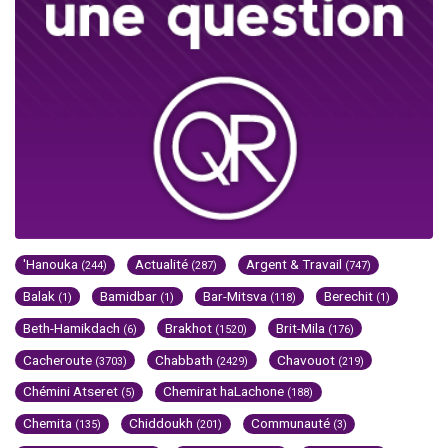
'Hanouka
Actualité
Argent & Travail
(244)
(287)
(747)
Balak
Bamidbar
Bar-Mitsva
Berechit
(1)
(1)
(118)
(1)
Beth-Hamikdach
Brakhot
Brit-Mila
(6)
(1520)
(176)
Cacheroute
Chabbath
Chavouot
(3703)
(2429)
(219)
Chémini Atseret
Chemirat haLachone
(5)
(188)
Chemita
Chiddoukh
Communauté
(135)
(201)
(3)