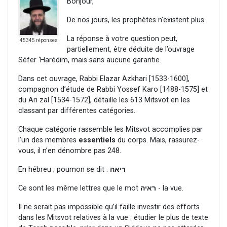
Bonjour,
De nos jours, les prophètes n'existent plus.
La réponse à votre question peut,
45345 réponses
partiellement, être déduite de l’ouvrage
Séfer ‘Harédim, mais sans aucune garantie.
Dans cet ouvrage, Rabbi Elazar Azkhari [1533-1600],
compagnon d’étude de Rabbi Yossef Karo [1488-1575] et
du Ari zal [1534-1572], détaille les 613 Mitsvot en les
classant par différentes catégories.
Chaque catégorie rassemble les Mitsvot accomplies par
l’un des membres
essentiels
du corps. Mais, rassurez-
vous, il n’en dénombre pas 248.
En hébreu ; poumon se dit :
ריאה
Ce sont les même lettres que le mot
ראיה
- la vue.
Il ne serait pas impossible qu’il faille investir des efforts
dans les Mitsvot relatives à la vue : étudier le plus de texte