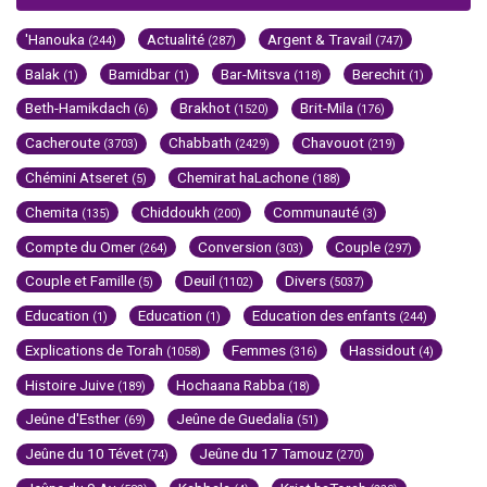
'Hanouka
Actualité
Argent & Travail
(244)
(287)
(747)
Balak
Bamidbar
Bar-Mitsva
Berechit
(1)
(1)
(118)
(1)
Beth-Hamikdach
Brakhot
Brit-Mila
(6)
(1520)
(176)
Cacheroute
Chabbath
Chavouot
(3703)
(2429)
(219)
Chémini Atseret
Chemirat haLachone
(5)
(188)
Chemita
Chiddoukh
Communauté
(135)
(200)
(3)
Compte du Omer
Conversion
Couple
(264)
(303)
(297)
Couple et Famille
Deuil
Divers
(5)
(1102)
(5037)
Education
Education
Education des enfants
(1)
(1)
(244)
Explications de Torah
Femmes
Hassidout
(1058)
(316)
(4)
Histoire Juive
Hochaana Rabba
(189)
(18)
Jeûne d'Esther
Jeûne de Guedalia
(69)
(51)
Jeûne du 10 Tévet
Jeûne du 17 Tamouz
(74)
(270)