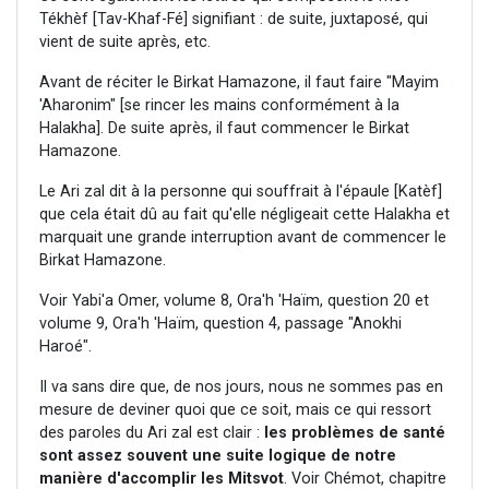
Tékhèf [Tav-Khaf-Fé] signifiant : de suite, juxtaposé, qui
vient de suite après, etc.
Avant de réciter le Birkat Hamazone, il faut faire "Mayim
'Aharonim" [se rincer les mains conformément à la
Halakha]. De suite après, il faut commencer le Birkat
Hamazone.
Le Ari zal dit à la personne qui souffrait à l'épaule [Katèf]
que cela était dû au fait qu'elle négligeait cette Halakha et
marquait une grande interruption avant de commencer le
Birkat Hamazone.
Voir Yabi'a Omer, volume 8, Ora'h 'Haïm, question 20 et
volume 9, Ora'h 'Haïm, question 4, passage "Anokhi
Haroé".
Il va sans dire que, de nos jours, nous ne sommes pas en
mesure de deviner quoi que ce soit, mais ce qui ressort
des paroles du Ari zal est clair :
les problèmes de santé
sont assez souvent une suite logique de notre
manière d'accomplir les Mitsvot
. Voir Chémot, chapitre