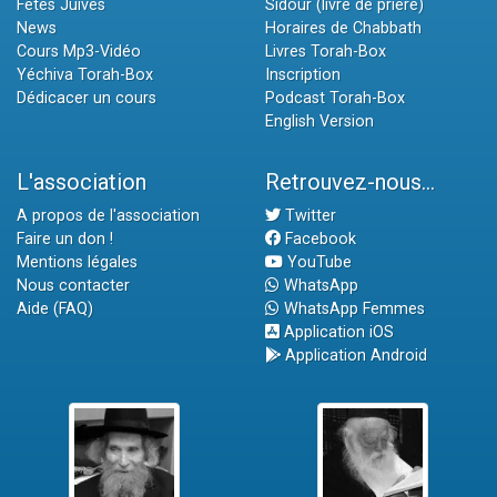
Fêtes Juives
Sidour (livre de prière)
News
Horaires de Chabbath
Cours Mp3-Vidéo
Livres Torah-Box
Yéchiva Torah-Box
Inscription
Dédicacer un cours
Podcast Torah-Box
English Version
L'association
Retrouvez-nous...
A propos de l'association
Twitter
Faire un don !
Facebook
Mentions légales
YouTube
Nous contacter
WhatsApp
Aide (FAQ)
WhatsApp Femmes
Application iOS
Application Android