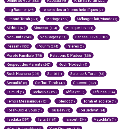
Jeûne du 9 Av
Kabbala
Kriat haTorah
(582)
(4)
(220)
Lag Baomer
Le sens des prénoms hébraïques
(29)
(2)
Limoud Torah
Mariage
Mélanges lait/viande
(371)
(772)
(1)
Middot
Moussar
Musique juive
(69)
(154)
(1)
Non-Juifs
Nos Sages
Pensée Juive
(249)
(131)
(3087)
Pessah
Pourim
Prières
(1508)
(274)
(3)
Pureté Familiale
Relations & Pudeur
(578)
(528)
Respect des Parents
Roch 'Hodech
(247)
(4)
Roch Hachana
Santé
Science & Torah
(296)
(1)
(33)
Sexualité
Sim'hat Torah
Souccot
(8)
(47)
(502)
Talmud
Techouva
Téfila
Téfilines
(1)
(122)
(2230)
(356)
Temps Messianique
Toledot
Torah et société
(124)
(1)
(1)
Torah-Box & vous
Tou Béav
Tou Bichvat
(1)
(3)
(24)
Tsédaka
Tsitsit
Tsniout
Vayichla'h
(397)
(167)
(634)
(1)
Vézot Haberakha
Yom Kippour
(1)
(318)