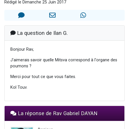
Rédigé le Dimanche 25 Juin 2017
13 personnes viennent de demander une bénédiction
30 personnes viennent de faire un don pour Sauvez la jambe de Yohan
Il reste 49 places pour étudier en groupe sur Zoom
12 nouvelles musiques dans Torah-Box Music
La question de Ilan G.
29 personnes viennent de demander une bénédiction
Bonjour Rav,
J'aimerais savoir quelle Mitsva correspond à l'organe des
poumons ?
Merci pour tout ce que vous faites.
Kol Touv.
La réponse de Rav Gabriel DAYAN