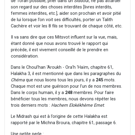
de Torah possible, prier dans un Siddour, ne pas attarder
son regard sur des choses interdites [livres interdits,
femmes interdites, etc.], aider son prochain et avoir pitié
de lui lorsque l’on voit ses difficultés, porter un Talith
Cachère et voir les 8 fils se trouvant de chaque côté, etc.
Il va sans dire que ces Mitsvot influent sur la vue, mais,
étant donné que nous avons trouvé le rapport qui
précède, il est vivement conseillé de le prendre en
considération.
Dans le Choul'han ‘Aroukh - Ora’h ‘Haïm, chapitre 61,
Halakha 3, il est mentionné que dans les paragraphes du
Chéma
que nous lisons tous les jours, il y a
245
mots.
Chaque mot est une guérison pour l’un de nos membres.
Dans le corps humain, il y a
248
membres. Pour faire
bénéficier tous les membres, nous devons répéter les
trois derniers mots :
Hachem Elokékhème Emet
.
Le Midrash qui est à l’origine de cette Halakha est
rapporté par le Michna Broura, chapitre 61, passage 6.
Une petite perle :