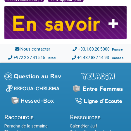
Nous contacter
+33.1.80.20.5000
France
+972.2.37.41.515
+1.437.887.14.93
Israël
Canada
Raccourcis
Ressources
Paracha de la semaine
Calendrier Juif