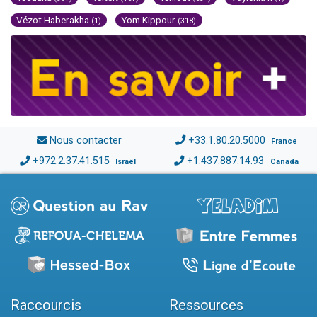
Vézot Haberakha
Yom Kippour
(1)
(318)
Nous contacter
+33.1.80.20.5000
France
+972.2.37.41.515
+1.437.887.14.93
Israël
Canada
Raccourcis
Ressources