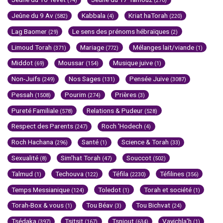
(74)
(270)
Jeûne du 9 Av
Kabbala
Kriat haTorah
(582)
(4)
(220)
Lag Baomer
Le sens des prénoms hébraïques
(29)
(2)
Limoud Torah
Mariage
Mélanges lait/viande
(371)
(772)
(1)
Middot
Moussar
Musique juive
(69)
(154)
(1)
Non-Juifs
Nos Sages
Pensée Juive
(249)
(131)
(3087)
Pessah
Pourim
Prières
(1508)
(274)
(3)
Pureté Familiale
Relations & Pudeur
(578)
(528)
Respect des Parents
Roch 'Hodech
(247)
(4)
Roch Hachana
Santé
Science & Torah
(296)
(1)
(33)
Sexualité
Sim'hat Torah
Souccot
(8)
(47)
(502)
Talmud
Techouva
Téfila
Téfilines
(1)
(122)
(2230)
(356)
Temps Messianique
Toledot
Torah et société
(124)
(1)
(1)
Torah-Box & vous
Tou Béav
Tou Bichvat
(1)
(3)
(24)
Tsédaka
Tsitsit
Tsniout
Vayichla'h
(397)
(167)
(634)
(1)