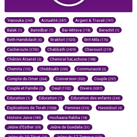
'Hanouka
Actualité
Argent & Travail
(244)
(287)
(747)
Balak
Bamidbar
Bar-Mitsva
Berechit
(1)
(1)
(118)
(1)
Beth-Hamikdach
Brakhot
Brit-Mila
(6)
(1520)
(176)
Cacheroute
Chabbath
Chavouot
(3703)
(2429)
(219)
Chémini Atseret
Chemirat haLachone
(5)
(188)
Chemita
Chiddoukh
Communauté
(135)
(200)
(3)
Compte du Omer
Conversion
Couple
(264)
(303)
(297)
Couple et Famille
Deuil
Divers
(5)
(1102)
(5037)
Education
Education
Education des enfants
(1)
(1)
(244)
Explications de Torah
Femmes
Hassidout
(1058)
(316)
(4)
Histoire Juive
Hochaana Rabba
(189)
(18)
Jeûne d'Esther
Jeûne de Guedalia
(69)
(51)
Jeûne du 10 Tévet
Jeûne du 17 Tamouz