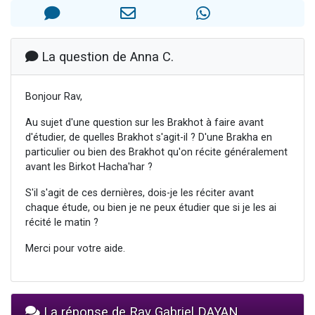
13 personnes viennent de demander une bénédiction
30 personnes viennent de faire un don pour Sauvez la jambe de Yohan
Il reste 49 places pour étudier en groupe sur Zoom
La question de Anna C.
12 nouvelles musiques dans Torah-Box Music
Bonjour Rav,
29 personnes viennent de demander une bénédiction
Au sujet d'une question sur les Brakhot à faire avant
d'étudier, de quelles Brakhot s'agit-il ? D'une Brakha en
particulier ou bien des Brakhot qu'on récite généralement
avant les Birkot Hacha'har ?
S'il s'agit de ces dernières, dois-je les réciter avant
chaque étude, ou bien je ne peux étudier que si je les ai
récité le matin ?
Merci pour votre aide.
La réponse de Rav Gabriel DAYAN