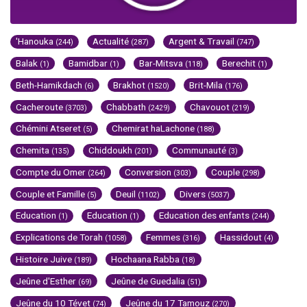
'Hanouka
Actualité
Argent & Travail
(244)
(287)
(747)
Balak
Bamidbar
Bar-Mitsva
Berechit
(1)
(1)
(118)
(1)
Beth-Hamikdach
Brakhot
Brit-Mila
(6)
(1520)
(176)
Cacheroute
Chabbath
Chavouot
(3703)
(2429)
(219)
Chémini Atseret
Chemirat haLachone
(5)
(188)
Chemita
Chiddoukh
Communauté
(135)
(201)
(3)
Compte du Omer
Conversion
Couple
(264)
(303)
(298)
Couple et Famille
Deuil
Divers
(5)
(1102)
(5037)
Education
Education
Education des enfants
(1)
(1)
(244)
Explications de Torah
Femmes
Hassidout
(1058)
(316)
(4)
Histoire Juive
Hochaana Rabba
(189)
(18)
Jeûne d'Esther
Jeûne de Guedalia
(69)
(51)
Jeûne du 10 Tévet
Jeûne du 17 Tamouz
(74)
(270)