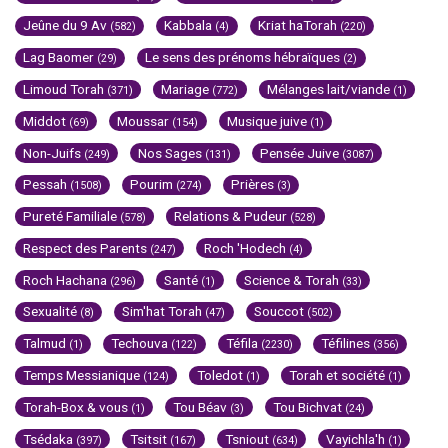
Jeûne du 9 Av
Kabbala
Kriat haTorah
(582)
(4)
(220)
Lag Baomer
Le sens des prénoms hébraïques
(29)
(2)
Limoud Torah
Mariage
Mélanges lait/viande
(371)
(772)
(1)
Middot
Moussar
Musique juive
(69)
(154)
(1)
Non-Juifs
Nos Sages
Pensée Juive
(249)
(131)
(3087)
Pessah
Pourim
Prières
(1508)
(274)
(3)
Pureté Familiale
Relations & Pudeur
(578)
(528)
Respect des Parents
Roch 'Hodech
(247)
(4)
Roch Hachana
Santé
Science & Torah
(296)
(1)
(33)
Sexualité
Sim'hat Torah
Souccot
(8)
(47)
(502)
Talmud
Techouva
Téfila
Téfilines
(1)
(122)
(2230)
(356)
Temps Messianique
Toledot
Torah et société
(124)
(1)
(1)
Torah-Box & vous
Tou Béav
Tou Bichvat
(1)
(3)
(24)
Tsédaka
Tsitsit
Tsniout
Vayichla'h
(397)
(167)
(634)
(1)