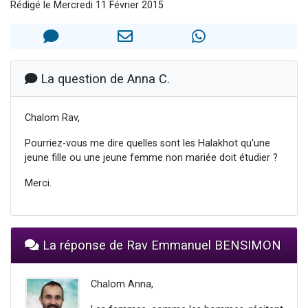
Rédigé le Mercredi 11 Février 2015
11 personnes viennent de demander une bénédiction
Il reste 49 places pour étudier en groupe sur Zoom
3 personnes viennent de faire un don pour Diane, 80 ans, dans un appartement insalubre
2 personnes viennent de nous rejoindre sur WhatsApp
La question de Anna C.
2 personnes viennent de faire un don pour Tsédaka : pauvres d'Israel
Chalom Rav,
Pourriez-vous me dire quelles sont les Halakhot qu'une
jeune fille ou une jeune femme non mariée doit étudier ?
Merci.
La réponse de Rav Emmanuel BENSIMON
Chalom Anna,