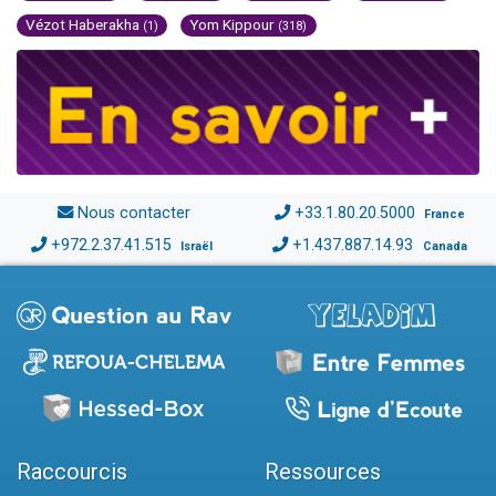
Vézot Haberakha
Yom Kippour
(1)
(318)
Nous contacter
+33.1.80.20.5000
France
+972.2.37.41.515
+1.437.887.14.93
Israël
Canada
Raccourcis
Ressources