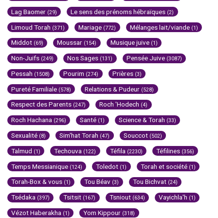
Lag Baomer
Le sens des prénoms hébraïques
(29)
(2)
Limoud Torah
Mariage
Mélanges lait/viande
(371)
(772)
(1)
Middot
Moussar
Musique juive
(69)
(154)
(1)
Non-Juifs
Nos Sages
Pensée Juive
(249)
(131)
(3087)
Pessah
Pourim
Prières
(1508)
(274)
(3)
Pureté Familiale
Relations & Pudeur
(578)
(528)
Respect des Parents
Roch 'Hodech
(247)
(4)
Roch Hachana
Santé
Science & Torah
(296)
(1)
(33)
Sexualité
Sim'hat Torah
Souccot
(8)
(47)
(502)
Talmud
Techouva
Téfila
Téfilines
(1)
(122)
(2230)
(356)
Temps Messianique
Toledot
Torah et société
(124)
(1)
(1)
Torah-Box & vous
Tou Béav
Tou Bichvat
(1)
(3)
(24)
Tsédaka
Tsitsit
Tsniout
Vayichla'h
(397)
(167)
(634)
(1)
Vézot Haberakha
Yom Kippour
(1)
(318)