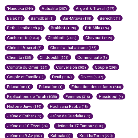
'Hanouka
Actualité
Argent & Travail
(244)
(287)
(747)
Balak
Bamidbar
Bar-Mitsva
Berechit
(1)
(1)
(118)
(1)
Beth-Hamikdach
Brakhot
Brit-Mila
(6)
(1520)
(176)
Cacheroute
Chabbath
Chavouot
(3703)
(2429)
(219)
Chémini Atseret
Chemirat haLachone
(5)
(188)
Chemita
Chiddoukh
Communauté
(135)
(201)
(3)
Compte du Omer
Conversion
Couple
(264)
(303)
(298)
Couple et Famille
Deuil
Divers
(5)
(1102)
(5037)
Education
Education
Education des enfants
(1)
(1)
(244)
Explications de Torah
Femmes
Hassidout
(1058)
(316)
(4)
Histoire Juive
Hochaana Rabba
(189)
(18)
Jeûne d'Esther
Jeûne de Guedalia
(69)
(51)
Jeûne du 10 Tévet
Jeûne du 17 Tamouz
(74)
(270)
Jeûne du 9 Av
Kabbala
Kriat haTorah
(582)
(4)
(220)