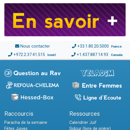
Nous contacter
+33.1.80.20.5000
France
+972.2.37.41.515
+1.437.887.14.93
Israël
Canada
Raccourcis
Ressources
Paracha de la semaine
Calendrier Juif
Fêtes Juives
Sidour (livre de prière)