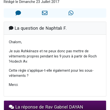
Rédigé le Dimanche 23 Juillet 2017
11 personnes viennent de demander une bénédiction
Il reste 49 places pour étudier en groupe sur Zoom
3 personnes viennent de faire un don pour Diane, 80 ans, dans un appartement insalubre
2 personnes viennent de nous rejoindre sur WhatsApp
La question de Naphtali F.
53 personnes viennent de demander une bénédiction
Chalom,
Je suis Ashkénaze et ne peux donc pas mettre de
vêtements propres pendant les 9 jours à partir de Roch
'Hodech Av.
Cette règle s'applique-t-elle également pour les sous-
vêtements ?
Merci.
La réponse de Rav Gabriel DAYAN