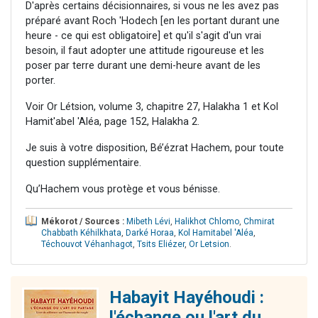
D'après certains décisionnaires, si vous ne les avez pas
préparé avant Roch 'Hodech [en les portant durant une
heure - ce qui est obligatoire] et qu'il s'agit d'un vrai
besoin, il faut adopter une attitude rigoureuse et les
poser par terre durant une demi-heure avant de les
porter.
Voir Or Létsion, volume 3, chapitre 27, Halakha 1 et Kol
Hamit'abel 'Aléa, page 152, Halakha 2.
Je suis à votre disposition, Bé’ézrat Hachem, pour toute
question supplémentaire.
Qu’Hachem vous protège et vous bénisse.
Mékorot / Sources :
Mibeth Lévi
,
Halikhot Chlomo
,
Chmirat
Chabbath Kéhilkhata
,
Darké Horaa
,
Kol Hamitabel 'Aléa
,
Téchouvot Véhanhagot
,
Tsits Eliézer
,
Or Letsion
.
Habayit Hayéhoudi :
l'échange ou l'art du