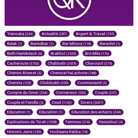
'Hanouka
Actualité
Argent & Travail
(244)
(287)
(747)
Balak
Bamidbar
Bar-Mitsva
Berechit
(1)
(1)
(118)
(1)
Beth-Hamikdach
Brakhot
Brit-Mila
(6)
(1520)
(176)
Cacheroute
Chabbath
Chavouot
(3703)
(2429)
(219)
Chémini Atseret
Chemirat haLachone
(5)
(188)
Chemita
Chiddoukh
Communauté
(135)
(200)
(3)
Compte du Omer
Conversion
Couple
(264)
(303)
(297)
Couple et Famille
Deuil
Divers
(5)
(1102)
(5037)
Education
Education
Education des enfants
(1)
(1)
(244)
Explications de Torah
Femmes
Hassidout
(1058)
(316)
(4)
Histoire Juive
Hochaana Rabba
(189)
(18)