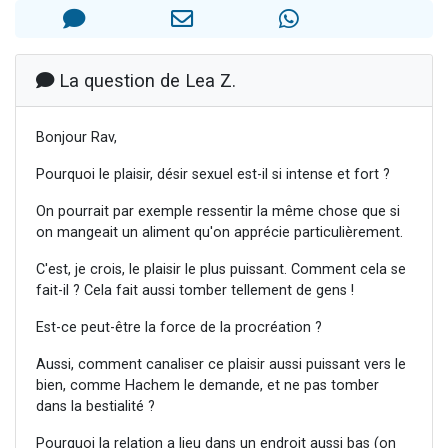
Il reste 49 places pour étudier en groupe sur Zoom
12 nouvelles musiques dans Torah-Box Music
3 personnes viennent de nous rejoindre sur WhatsApp
La question de Lea Z.
2 personnes viennent de nous rejoindre sur WhatsApp
Bonjour Rav,
2 personnes viennent de nous rejoindre sur WhatsApp
Pourquoi le plaisir, désir sexuel est-il si intense et fort ?
On pourrait par exemple ressentir la même chose que si
on mangeait un aliment qu'on apprécie particulièrement.
C'est, je crois, le plaisir le plus puissant. Comment cela se
fait-il ? Cela fait aussi tomber tellement de gens !
Est-ce peut-être la force de la procréation ?
Aussi, comment canaliser ce plaisir aussi puissant vers le
bien, comme Hachem le demande, et ne pas tomber
dans la bestialité ?
Pourquoi la relation a lieu dans un endroit aussi bas (on