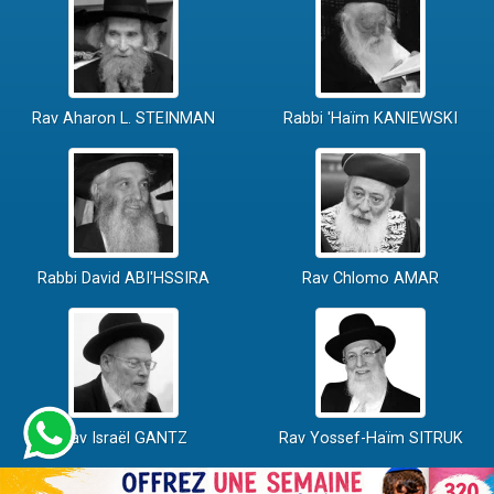
Rav Aharon L. STEINMAN
Rabbi 'Haïm KANIEWSKI
Rabbi David ABI'HSSIRA
Rav Chlomo AMAR
Rav Israël GANTZ
Rav Yossef-Haïm SITRUK