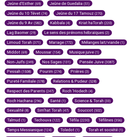
Jeûne d'Esther
Jeûne de Guedalia
(69)
(51)
Jeûne du 10 Tévet
Jeûne du 17 Tamouz
(74)
(270)
Jeûne du 9 Av
Kabbala
Kriat haTorah
(582)
(4)
(220)
Lag Baomer
Le sens des prénoms hébraïques
(29)
(2)
Limoud Torah
Mariage
Mélanges lait/viande
(371)
(772)
(1)
Middot
Moussar
Musique juive
(69)
(154)
(1)
Non-Juifs
Nos Sages
Pensée Juive
(249)
(131)
(3087)
Pessah
Pourim
Prières
(1508)
(274)
(3)
Pureté Familiale
Relations & Pudeur
(578)
(528)
Respect des Parents
Roch 'Hodech
(247)
(4)
Roch Hachana
Santé
Science & Torah
(296)
(1)
(33)
Sexualité
Sim'hat Torah
Souccot
(8)
(47)
(502)
Talmud
Techouva
Téfila
Téfilines
(1)
(122)
(2230)
(356)
Temps Messianique
Toledot
Torah et société
(124)
(1)
(1)