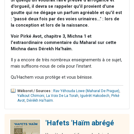
Si quelqu'un voudrait faire preuve d'arrogance et
d'orgueil, il devra se rappeler qu'il provient d'une
goutte qui ne dégage un parfum agréable et qu'il est
: "passé deux fois par des voies urinaires..." : lors de
la conception et lors de la naissance.
Voir Pirké Avot, chapitre 3, Michna 1 et
l'extraordinaire commentaire du Maharal sur cette
Michna dans Dérekh Ha'haïm.
Il y a encore de très nombreux enseignements à ce sujet,
mais suffisons-nous de cela pour l'instant.
Qu'Hachem vous protège et vous bénisse.
Mékorot / Sources :
Rav Yéhouda Lowe (Maharal De Prague)
,
Yalkout Chimoni
,
La Voix De La Torah
,
Iguérèt Hakodech
,
Pirké
Avot
,
Dérèkh Ha'haïm
.
'Hafets 'Haïm abrégé