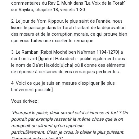
commentaires du Rav E. Munk dans "La Voix de la Torah"
sur Vayikra, chapitre 18, versets 1-30.
2. Le jour de Yom Kippour, le plus saint de l'année, nous
lisons le passage dans la Torah traitant de la dépravation
des mœurs et de la corruption morale, ce qui prouve bien
que vous faites une excellente remarque.
3. Le Ramban [Rabbi Moché ben Na'hman 1194-1270] a
écrit un livret [Iguérét Hakodech - publié également sous
le nom de Da'at Hakédo[u]cha] où il donne des éléments
de réponse à certaines de vos remarques pertinentes.
4. Voici ce que je suis en mesure d'expliquer [le plus
brièvement possible].
Vous écrivez :
"Pourquoi le plaisir, désir sexuel est-il si intense et fort ? On
pourrait par exemple ressentir la même chose que si on
mangeait un aliment qu'on apprécie
particulièrement. C'est, je crois, le plaisir le plus puissant.
Comment cela se fait-il ?"