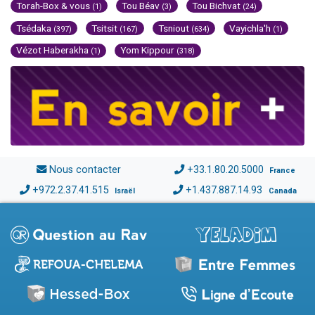
Torah-Box & vous
Tou Béav
Tou Bichvat
(1)
(3)
(24)
Tsédaka
Tsitsit
Tsniout
Vayichla'h
(397)
(167)
(634)
(1)
Vézot Haberakha
Yom Kippour
(1)
(318)
Nous contacter
+33.1.80.20.5000
France
+972.2.37.41.515
+1.437.887.14.93
Israël
Canada