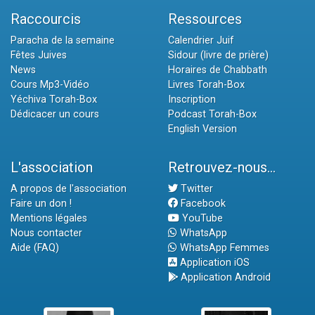
Raccourcis
Ressources
Paracha de la semaine
Calendrier Juif
Fêtes Juives
Sidour (livre de prière)
News
Horaires de Chabbath
Cours Mp3-Vidéo
Livres Torah-Box
Yéchiva Torah-Box
Inscription
Dédicacer un cours
Podcast Torah-Box
English Version
L'association
Retrouvez-nous...
A propos de l'association
Twitter
Faire un don !
Facebook
Mentions légales
YouTube
Nous contacter
WhatsApp
Aide (FAQ)
WhatsApp Femmes
Application iOS
Application Android