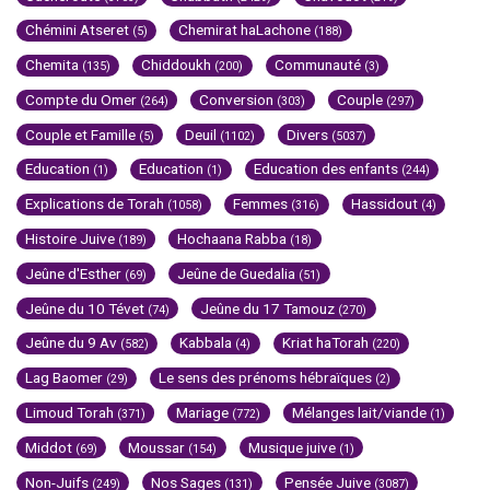
Chémini Atseret
Chemirat haLachone
(5)
(188)
Chemita
Chiddoukh
Communauté
(135)
(200)
(3)
Compte du Omer
Conversion
Couple
(264)
(303)
(297)
Couple et Famille
Deuil
Divers
(5)
(1102)
(5037)
Education
Education
Education des enfants
(1)
(1)
(244)
Explications de Torah
Femmes
Hassidout
(1058)
(316)
(4)
Histoire Juive
Hochaana Rabba
(189)
(18)
Jeûne d'Esther
Jeûne de Guedalia
(69)
(51)
Jeûne du 10 Tévet
Jeûne du 17 Tamouz
(74)
(270)
Jeûne du 9 Av
Kabbala
Kriat haTorah
(582)
(4)
(220)
Lag Baomer
Le sens des prénoms hébraïques
(29)
(2)
Limoud Torah
Mariage
Mélanges lait/viande
(371)
(772)
(1)
Middot
Moussar
Musique juive
(69)
(154)
(1)
Non-Juifs
Nos Sages
Pensée Juive
(249)
(131)
(3087)