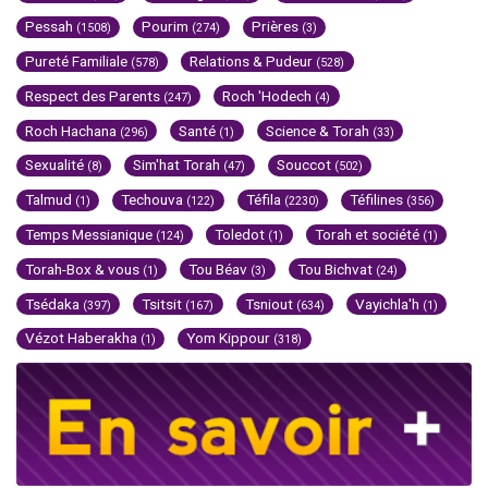
Pessah
Pourim
Prières
(1508)
(274)
(3)
Pureté Familiale
Relations & Pudeur
(578)
(528)
Respect des Parents
Roch 'Hodech
(247)
(4)
Roch Hachana
Santé
Science & Torah
(296)
(1)
(33)
Sexualité
Sim'hat Torah
Souccot
(8)
(47)
(502)
Talmud
Techouva
Téfila
Téfilines
(1)
(122)
(2230)
(356)
Temps Messianique
Toledot
Torah et société
(124)
(1)
(1)
Torah-Box & vous
Tou Béav
Tou Bichvat
(1)
(3)
(24)
Tsédaka
Tsitsit
Tsniout
Vayichla'h
(397)
(167)
(634)
(1)
Vézot Haberakha
Yom Kippour
(1)
(318)