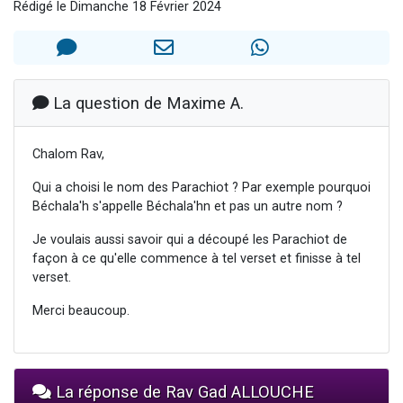
Rédigé le Dimanche 18 Février 2024
Nouvelle émission radio : Visions de grandeur n°104 : Le Chabbath et le Birkat Hamazone à travers le temps
61 personnes viennent de demander une bénédiction
Ariel vient de donner son Maasser
Il reste 49 places pour étudier en groupe sur Zoom
La question de Maxime A.
Eva vient de donner son Maasser
Chalom Rav,
Qui a choisi le nom des Parachiot ? Par exemple pourquoi
Béchala'h s'appelle Béchala'hn et pas un autre nom ?
Je voulais aussi savoir qui a découpé les Parachiot de
façon à ce qu'elle commence à tel verset et finisse à tel
verset.
Merci beaucoup.
La réponse de Rav Gad ALLOUCHE