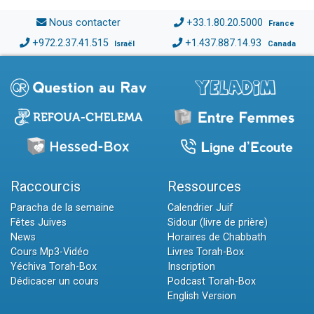
Nous contacter
+33.1.80.20.5000
France
+972.2.37.41.515
+1.437.887.14.93
Israël
Canada
Raccourcis
Ressources
Paracha de la semaine
Calendrier Juif
Fêtes Juives
Sidour (livre de prière)
News
Horaires de Chabbath
Cours Mp3-Vidéo
Livres Torah-Box
Yéchiva Torah-Box
Inscription
Dédicacer un cours
Podcast Torah-Box
English Version