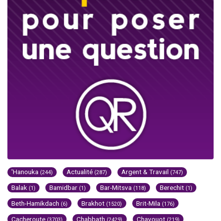
'Hanouka
Actualité
Argent & Travail
(244)
(287)
(747)
Balak
Bamidbar
Bar-Mitsva
Berechit
(1)
(1)
(118)
(1)
Beth-Hamikdach
Brakhot
Brit-Mila
(6)
(1520)
(176)
Cacheroute
Chabbath
Chavouot
(3703)
(2429)
(219)