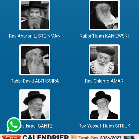
Rav Aharon L. STEINMAN
Rabbi 'Haïm KANIEWSKI
Rabbi David ABI'HSSIRA
Rav Chlomo AMAR
Rav Israël GANTZ
Rav Yossef-Haïm SITRUK