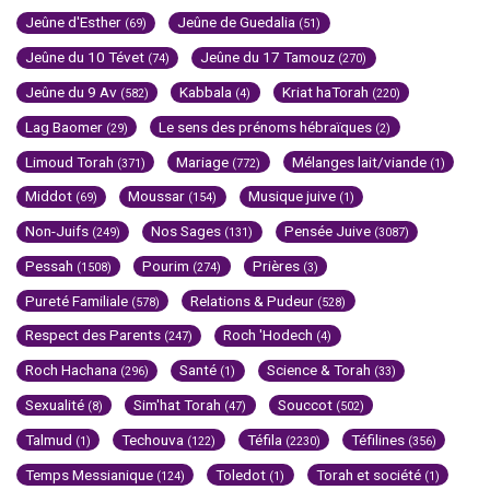
Jeûne d'Esther
Jeûne de Guedalia
(69)
(51)
Jeûne du 10 Tévet
Jeûne du 17 Tamouz
(74)
(270)
Jeûne du 9 Av
Kabbala
Kriat haTorah
(582)
(4)
(220)
Lag Baomer
Le sens des prénoms hébraïques
(29)
(2)
Limoud Torah
Mariage
Mélanges lait/viande
(371)
(772)
(1)
Middot
Moussar
Musique juive
(69)
(154)
(1)
Non-Juifs
Nos Sages
Pensée Juive
(249)
(131)
(3087)
Pessah
Pourim
Prières
(1508)
(274)
(3)
Pureté Familiale
Relations & Pudeur
(578)
(528)
Respect des Parents
Roch 'Hodech
(247)
(4)
Roch Hachana
Santé
Science & Torah
(296)
(1)
(33)
Sexualité
Sim'hat Torah
Souccot
(8)
(47)
(502)
Talmud
Techouva
Téfila
Téfilines
(1)
(122)
(2230)
(356)
Temps Messianique
Toledot
Torah et société
(124)
(1)
(1)