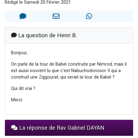
Rédigé le Samedi 20 Février 2021
2 personnes viennent de nous rejoindre sur WhatsApp
13 personnes viennent de demander une bénédiction
Il reste 49 places pour étudier en groupe sur Zoom
12 nouvelles musiques dans Torah-Box Music
La question de Henri B.
2 personnes viennent de nous rejoindre sur WhatsApp
Bonjour,
On parle de la tour de Babel construite par Nimrod, mais il
est aussi souvent lu que c'est Nabuchodonosor II qui a
construit une Ziggourat, qui serait la tour de Babel ?
Qui dit vrai ?
Merci.
La réponse de Rav Gabriel DAYAN