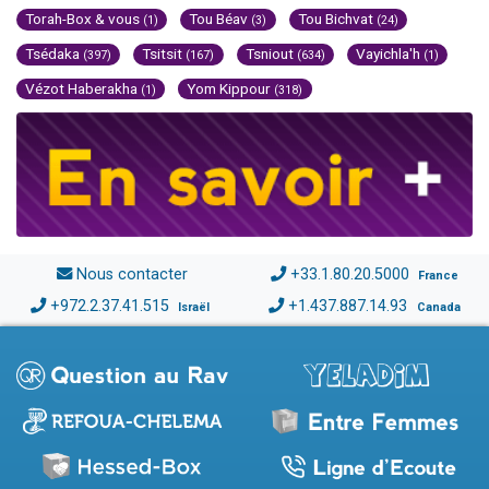
Torah-Box & vous
Tou Béav
Tou Bichvat
(1)
(3)
(24)
Tsédaka
Tsitsit
Tsniout
Vayichla'h
(397)
(167)
(634)
(1)
Vézot Haberakha
Yom Kippour
(1)
(318)
Nous contacter
+33.1.80.20.5000
France
+972.2.37.41.515
+1.437.887.14.93
Israël
Canada