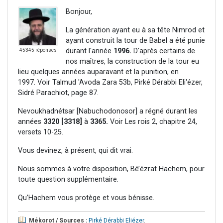
Bonjour,
La génération ayant eu à sa tête Nimrod et
ayant construit la tour de Babel a été punie
durant l'année
1996.
D'après certains de
45345 réponses
nos maîtres, la construction de la tour eu
lieu quelques années auparavant et la punition, en
1997. Voir Talmud 'Avoda Zara 53b, Pirké Dérabbi Eli'ézer,
Sidré Parachiot, page 87.
Nevoukhadnétsar [Nabuchodonosor] a régné durant les
années
3320 [3318]
à
3365.
Voir Les rois 2, chapitre 24,
versets 10-25.
Vous devinez, à présent, qui dit vrai.
Nous sommes à votre disposition, Bé’ézrat Hachem, pour
toute question supplémentaire.
Qu’Hachem vous protège et vous bénisse.
Mékorot / Sources :
Pirké Dérabbi Eliézer
.