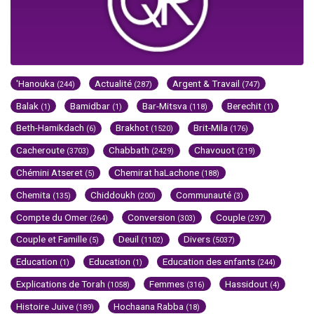
'Hanouka
Actualité
Argent & Travail
(244)
(287)
(747)
Balak
Bamidbar
Bar-Mitsva
Berechit
(1)
(1)
(118)
(1)
Beth-Hamikdach
Brakhot
Brit-Mila
(6)
(1520)
(176)
Cacheroute
Chabbath
Chavouot
(3703)
(2429)
(219)
Chémini Atseret
Chemirat haLachone
(5)
(188)
Chemita
Chiddoukh
Communauté
(135)
(200)
(3)
Compte du Omer
Conversion
Couple
(264)
(303)
(297)
Couple et Famille
Deuil
Divers
(5)
(1102)
(5037)
Education
Education
Education des enfants
(1)
(1)
(244)
Explications de Torah
Femmes
Hassidout
(1058)
(316)
(4)
Histoire Juive
Hochaana Rabba
(189)
(18)