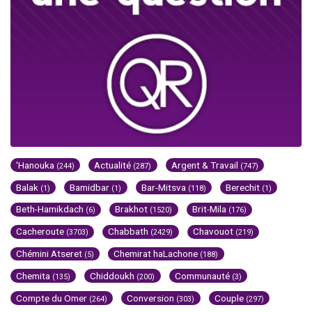
'Hanouka
Actualité
Argent & Travail
(244)
(287)
(747)
Balak
Bamidbar
Bar-Mitsva
Berechit
(1)
(1)
(118)
(1)
Beth-Hamikdach
Brakhot
Brit-Mila
(6)
(1520)
(176)
Cacheroute
Chabbath
Chavouot
(3703)
(2429)
(219)
Chémini Atseret
Chemirat haLachone
(5)
(188)
Chemita
Chiddoukh
Communauté
(135)
(200)
(3)
Compte du Omer
Conversion
Couple
(264)
(303)
(297)