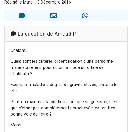
Rédigé le Mardi 13 Décembre 2016
4 personnes viennent de nous rejoindre sur WhatsApp
3 personnes viennent de nous rejoindre sur WhatsApp
3 personnes viennent de faire un don pour 5 jours de vacances aux Orphelins
Odaya vient de donner son Maasser
La question de Arnaud P.
2 personnes viennent de faire un don pour Tsédaka : pauvres d'Israel
Chalom,
Quels sont les critères d'identification d'une personne
malade à retenir pour qu'on la cite à un office de
Chabbath ?
Exemple : maladie à degrés de gravité élevée, chronicité
etc.
Peut-on maintenir la citation alors que sa guérison, bien
que n'étant pas complètement parachevée, est en très
bonne voie de l'être ?
Merci.