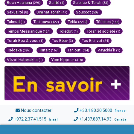
Roch Hachana
Santé
Science & Torah
(296)
(1)
(33)
Sexualité
Sim'hat Torah
Souccot
(8)
(47)
(502)
Talmud
Techouva
Téfila
Téfilines
(1)
(122)
(2230)
(356)
Temps Messianique
Toledot
Torah et société
(124)
(1)
(1)
Torah-Box & vous
Tou Béav
Tou Bichvat
(1)
(3)
(24)
Tsédaka
Tsitsit
Tsniout
Vayichla'h
(397)
(167)
(634)
(1)
Vézot Haberakha
Yom Kippour
(1)
(318)
Nous contacter
+33.1.80.20.5000
France
+972.2.37.41.515
+1.437.887.14.93
Israël
Canada