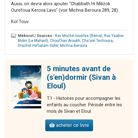
Aussi, on devra alors ajouter "Chabbath Hi Milizok
Ourefoua Kerova Lavo" (voir Michna Beroura 289, 28).
Kol Touv.
Mékorot / Sources :
Rav Moché Isserles (Réma)
,
Rav Yaakov
Molin (Le Maharil)
,
Choul'han Aroukh
,
Cha'aré Techouva
,
Drachot Ha’hatam Sofer
,
Michna Beroura
.
5 minutes avant de
(s'en)dormir (Sivan à
Eloul)
T.1 - Histoires pour accompagner les
enfants au coucher. Période entre les
mois de Sivan et Eloul.
acheter ce livre