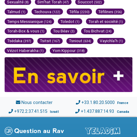
Sexualité
Sim'hat Torah
Souccot
(8)
(47)
(502)
Talmud
Techouva
Téfila
Téfilines
(1)
(122)
(2230)
(356)
Temps Messianique
Toledot
Torah et société
(124)
(1)
(1)
Torah-Box & vous
Tou Béav
Tou Bichvat
(1)
(3)
(24)
Tsédaka
Tsitsit
Tsniout
Vayichla'h
(397)
(167)
(634)
(1)
Vézot Haberakha
Yom Kippour
(1)
(318)
Nous contacter
+33.1.80.20.5000
France
+972.2.37.41.515
+1.437.887.14.93
Israël
Canada