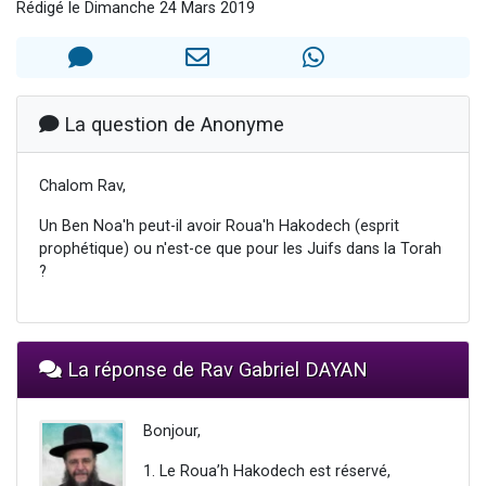
Rédigé le Dimanche 24 Mars 2019
Ariel vient de donner son Maasser
Il reste 49 places pour étudier en groupe sur Zoom
Nathaniel vient de donner son Maasser
6 personnes viennent de faire un don pour 5 enfants déjà orphelins risquent de perdre leur maman
La question de Anonyme
3 personnes viennent de nous rejoindre sur WhatsApp
Chalom Rav,
Un Ben Noa'h peut-il avoir Roua'h Hakodech (esprit
prophétique) ou n'est-ce que pour les Juifs dans la Torah
?
La réponse de Rav Gabriel DAYAN
Bonjour,
1. Le Roua’h Hakodech est réservé,