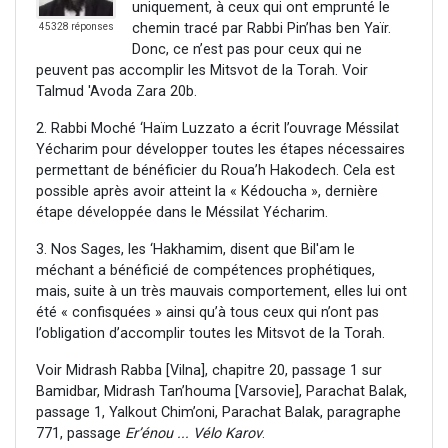
uniquement, à ceux qui ont emprunté le
chemin tracé par Rabbi Pin’has ben Yaïr.
45328 réponses
Donc, ce n’est pas pour ceux qui ne
peuvent pas accomplir les Mitsvot de la Torah. Voir
Talmud 'Avoda Zara 20b.
2. Rabbi Moché ‘Haïm Luzzato a écrit l’ouvrage Méssilat
Yécharim pour développer toutes les étapes nécessaires
permettant de bénéficier du Roua’h Hakodech. Cela est
possible après avoir atteint la « Kédoucha », dernière
étape développée dans le Méssilat Yécharim.
3. Nos Sages, les ‘Hakhamim, disent que Bil'am le
méchant a bénéficié de compétences prophétiques,
mais, suite à un très mauvais comportement, elles lui ont
été « confisquées » ainsi qu’à tous ceux qui n’ont pas
l’obligation d’accomplir toutes les Mitsvot de la Torah.
Voir Midrash Rabba [Vilna], chapitre 20, passage 1 sur
Bamidbar, Midrash Tan’houma [Varsovie], Parachat Balak,
passage 1, Yalkout Chim’oni, Parachat Balak, paragraphe
771, passage
Er’énou ... Vélo Karov
.