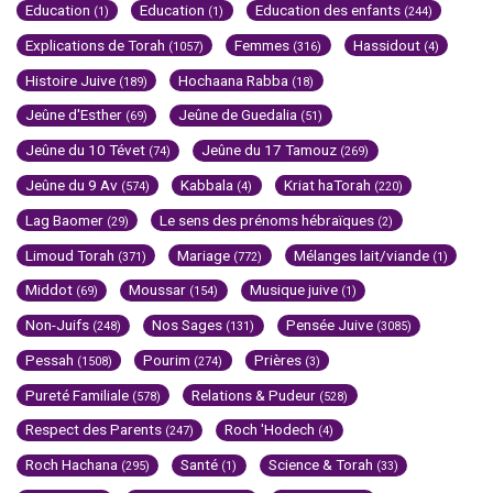
Education
Education
Education des enfants
(1)
(1)
(244)
Explications de Torah
Femmes
Hassidout
(1057)
(316)
(4)
Histoire Juive
Hochaana Rabba
(189)
(18)
Jeûne d'Esther
Jeûne de Guedalia
(69)
(51)
Jeûne du 10 Tévet
Jeûne du 17 Tamouz
(74)
(269)
Jeûne du 9 Av
Kabbala
Kriat haTorah
(574)
(4)
(220)
Lag Baomer
Le sens des prénoms hébraïques
(29)
(2)
Limoud Torah
Mariage
Mélanges lait/viande
(371)
(772)
(1)
Middot
Moussar
Musique juive
(69)
(154)
(1)
Non-Juifs
Nos Sages
Pensée Juive
(248)
(131)
(3085)
Pessah
Pourim
Prières
(1508)
(274)
(3)
Pureté Familiale
Relations & Pudeur
(578)
(528)
Respect des Parents
Roch 'Hodech
(247)
(4)
Roch Hachana
Santé
Science & Torah
(295)
(1)
(33)