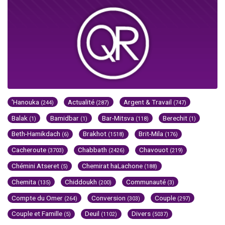
'Hanouka
Actualité
Argent & Travail
(244)
(287)
(747)
Balak
Bamidbar
Bar-Mitsva
Berechit
(1)
(1)
(118)
(1)
Beth-Hamikdach
Brakhot
Brit-Mila
(6)
(1518)
(176)
Cacheroute
Chabbath
Chavouot
(3703)
(2426)
(219)
Chémini Atseret
Chemirat haLachone
(5)
(188)
Chemita
Chiddoukh
Communauté
(135)
(200)
(3)
Compte du Omer
Conversion
Couple
(264)
(303)
(297)
Couple et Famille
Deuil
Divers
(5)
(1102)
(5037)