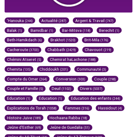
'Hanouka
Actualité
Argent & Travail
(244)
(287)
(747)
Balak
Bamidbar
Bar-Mitsva
Berechit
(1)
(1)
(118)
(1)
Beth-Hamikdach
Brakhot
Brit-Mila
(6)
(1520)
(176)
Cacheroute
Chabbath
Chavouot
(3703)
(2429)
(219)
Chémini Atseret
Chemirat haLachone
(5)
(188)
Chemita
Chiddoukh
Communauté
(135)
(201)
(3)
Compte du Omer
Conversion
Couple
(264)
(303)
(298)
Couple et Famille
Deuil
Divers
(5)
(1102)
(5037)
Education
Education
Education des enfants
(1)
(1)
(244)
Explications de Torah
Femmes
Hassidout
(1058)
(316)
(4)
Histoire Juive
Hochaana Rabba
(189)
(18)
Jeûne d'Esther
Jeûne de Guedalia
(69)
(51)