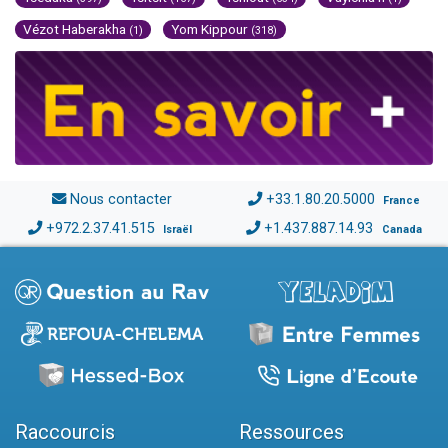
Vézot Haberakha
Yom Kippour
(1)
(318)
Nous contacter
+33.1.80.20.5000
France
+972.2.37.41.515
+1.437.887.14.93
Israël
Canada
Raccourcis
Ressources