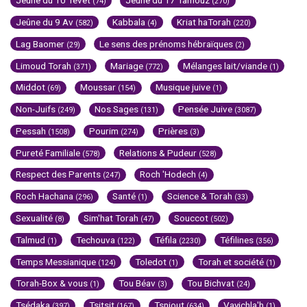
Jeûne du 10 Tévet
Jeûne du 17 Tamouz
(74)
(270)
Jeûne du 9 Av
Kabbala
Kriat haTorah
(582)
(4)
(220)
Lag Baomer
Le sens des prénoms hébraïques
(29)
(2)
Limoud Torah
Mariage
Mélanges lait/viande
(371)
(772)
(1)
Middot
Moussar
Musique juive
(69)
(154)
(1)
Non-Juifs
Nos Sages
Pensée Juive
(249)
(131)
(3087)
Pessah
Pourim
Prières
(1508)
(274)
(3)
Pureté Familiale
Relations & Pudeur
(578)
(528)
Respect des Parents
Roch 'Hodech
(247)
(4)
Roch Hachana
Santé
Science & Torah
(296)
(1)
(33)
Sexualité
Sim'hat Torah
Souccot
(8)
(47)
(502)
Talmud
Techouva
Téfila
Téfilines
(1)
(122)
(2230)
(356)
Temps Messianique
Toledot
Torah et société
(124)
(1)
(1)
Torah-Box & vous
Tou Béav
Tou Bichvat
(1)
(3)
(24)
Tsédaka
Tsitsit
Tsniout
Vayichla'h
(397)
(167)
(634)
(1)