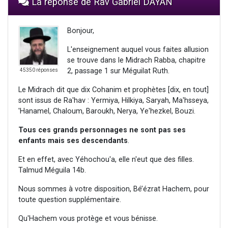
La réponse de Rav Gabriel DAYAN
Bonjour,
L'enseignement auquel vous faites allusion
se trouve dans le Midrach Rabba, chapitre
2, passage 1 sur Méguilat Ruth.
45350 réponses
Le Midrach dit que dix Cohanim et prophètes [dix, en tout]
sont issus de Ra'hav : Yermiya, Hilkiya, Saryah, Ma'hsseya,
'Hanamel, Chaloum, Baroukh, Nerya, Ye'hezkel, Bouzi.
Tous ces grands personnages ne sont pas ses
enfants mais ses
descendants
.
Et en effet, avec Yéhochou'a, elle n'eut que des filles.
Talmud Méguila 14b.
Nous sommes à votre disposition, Bé’ézrat Hachem, pour
toute question supplémentaire.
Qu'Hachem vous protège et vous bénisse.