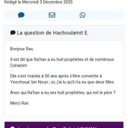
Rédigé le Mercredi 3 Décembre 2025
3 personnes viennent de nous rejoindre sur WhatsApp
11 personnes viennent de demander une bénédiction
Il reste 49 places pour étudier en groupe sur Zoom
3 personnes viennent de faire un don pour Diane, 80 ans, dans un appartement insalubre
La question de Hachoulamit E.
5 personnes viennent de faire un don pour Reloger Rivka, 6 enfants, victime de violences...
Bonjour Rav,
Il est dit que Ra’hav a eu huit prophètes et de nombreux
Cohanim.
Elle s'est mariée à 50 ans après s'être convertie à
Yeochoua' bin Noun ; or, j'ai lu qu'il n'a eu que deux filles.
Avec qui Ra’hav a eu ses huit prophètes, qui est le père ?
Merci Rav.