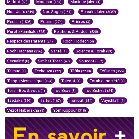
Middot
Moussar
Musique juive
(69)
(154)
(1)
Non-Juifs
Nos Sages
Pensée Juive
(249)
(131)
(3087)
Pessah
Pourim
Prières
(1508)
(274)
(3)
Pureté Familiale
Relations & Pudeur
(578)
(528)
Respect des Parents
Roch 'Hodech
(247)
(4)
Roch Hachana
Santé
Science & Torah
(296)
(1)
(33)
Sexualité
Sim'hat Torah
Souccot
(8)
(47)
(502)
Talmud
Techouva
Téfila
Téfilines
(1)
(122)
(2230)
(356)
Temps Messianique
Toledot
Torah et société
(124)
(1)
(1)
Torah-Box & vous
Tou Béav
Tou Bichvat
(1)
(3)
(24)
Tsédaka
Tsitsit
Tsniout
Vayichla'h
(397)
(167)
(634)
(1)
Vézot Haberakha
Yom Kippour
(1)
(318)