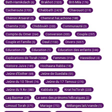
Beth-Hamikdach
Brakhot
Brit-Mila
(6)
(1520)
(176)
Cacheroute
Chabbath
Chavouot
(3703)
(2429)
(219)
Chémini Atseret
Chemirat haLachone
(5)
(188)
Chemita
Chiddoukh
Communauté
(135)
(200)
(3)
Compte du Omer
Conversion
Couple
(264)
(303)
(297)
Couple et Famille
Deuil
Divers
(5)
(1102)
(5037)
Education
Education
Education des enfants
(1)
(1)
(244)
Explications de Torah
Femmes
Hassidout
(1058)
(316)
(4)
Histoire Juive
Hochaana Rabba
(189)
(18)
Jeûne d'Esther
Jeûne de Guedalia
(69)
(51)
Jeûne du 10 Tévet
Jeûne du 17 Tamouz
(74)
(270)
Jeûne du 9 Av
Kabbala
Kriat haTorah
(582)
(4)
(220)
Lag Baomer
Le sens des prénoms hébraïques
(29)
(2)
Limoud Torah
Mariage
Mélanges lait/viande
(371)
(772)
(1)