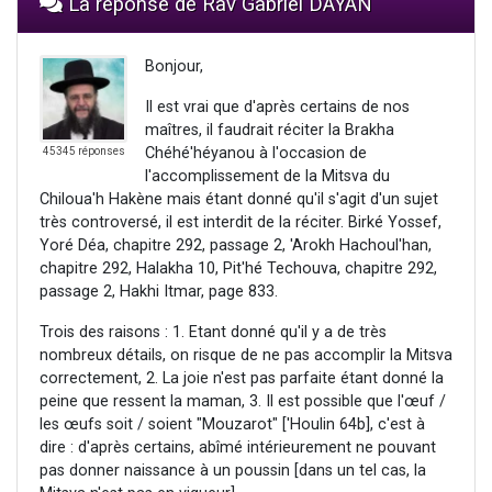
La réponse de Rav Gabriel DAYAN
Bonjour,
Il est vrai que d'après certains de nos
maîtres, il faudrait réciter la Brakha
Chéhé'héyanou à l'occasion de
45345 réponses
l'accomplissement de la Mitsva du
Chiloua'h Hakène mais étant donné qu'il s'agit d'un sujet
très controversé, il est interdit de la réciter. Birké Yossef,
Yoré Déa, chapitre 292, passage 2, 'Arokh Hachoul'han,
chapitre 292, Halakha 10, Pit'hé Techouva, chapitre 292,
passage 2, Hakhi Itmar, page 833.
Trois des raisons : 1. Etant donné qu'il y a de très
nombreux détails, on risque de ne pas accomplir la Mitsva
correctement, 2. La joie n'est pas parfaite étant donné la
peine que ressent la maman, 3. Il est possible que l'œuf /
les œufs soit / soient "Mouzarot" ['Houlin 64b], c'est à
dire : d'après certains, abîmé intérieurement ne pouvant
pas donner naissance à un poussin [dans un tel cas, la