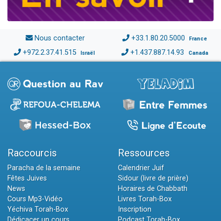
Nous contacter
+33.1.80.20.5000
France
+972.2.37.41.515
+1.437.887.14.93
Israël
Canada
Raccourcis
Ressources
Paracha de la semaine
Calendrier Juif
Fêtes Juives
Sidour (livre de prière)
News
Horaires de Chabbath
Cours Mp3-Vidéo
Livres Torah-Box
Yéchiva Torah-Box
Inscription
Dédicacer un cours
Podcast Torah-Box