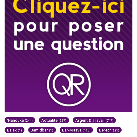
'Hanouka
Actualité
Argent & Travail
(244)
(287)
(747)
Balak
Bamidbar
Bar-Mitsva
Berechit
(1)
(1)
(118)
(1)