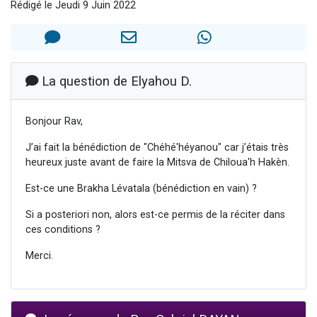
Rédigé le Jeudi 9 Juin 2022
2 personnes viennent de nous rejoindre sur WhatsApp
13 personnes viennent de demander une bénédiction
Il reste 49 places pour étudier en groupe sur Zoom
12 nouvelles musiques dans Torah-Box Music
La question de Elyahou D.
2 personnes viennent de nous rejoindre sur WhatsApp
Bonjour Rav,
J’ai fait la bénédiction de "Chéhé'héyanou" car j’étais très
heureux juste avant de faire la Mitsva de Chiloua'h Hakèn.
Est-ce une Brakha Lévatala (bénédiction en vain) ?
Si a posteriori non, alors est-ce permis de la réciter dans
ces conditions ?
Merci.