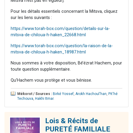
Mitsva n'est pas en vigueur].
Pour les détails essentiels concernant la Mitsva, cliquez
sur les liens suivants :
https://www.torah-box.com/question/details-sur-la-
mitsva-de-chiloua-h-haken_22668.html
https://www.torah-box.com/question/la-raison-de-la-
mitsva-de-chiloua-h-haken_18987.html
Nous sommes à votre disposition, Bé’ézrat Hachem, pour
toute question supplémentaire.
Qu’Hachem vous protège et vous bénisse.
Mékorot / Sources :
Birké Yossef
,
Arokh Hachoul'han
,
Pit'hé
Techouva
,
Hakhi Itmar
.
Lois & Récits de
PURETÉ FAMILIALE