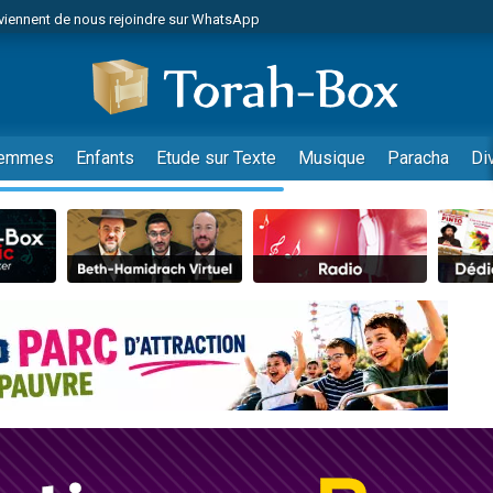
viennent de nous rejoindre sur WhatsApp
viennent de nous rejoindre sur WhatsApp
de donner son Maasser
es viennent de faire un don pour 5 jours de vacances aux Orphelins
es viennent de faire un don pour Diane, 80 ans, dans un appartement insalub
emmes
Enfants
Etude sur Texte
Musique
Paracha
Di
 viennent de demander une bénédiction
viennent de nous rejoindre sur WhatsApp
nnes viennent de faire un don pour Sauvez la jambe de Yohan
49 places pour étudier en groupe sur Zoom
lles musiques dans Torah-Box Music
viennent de nous rejoindre sur WhatsApp
viennent de nous rejoindre sur WhatsApp
viennent de nous rejoindre sur WhatsApp
les musiques dans Torah-Box Music
es viennent de faire un don pour Tsédaka : pauvres d'Israel