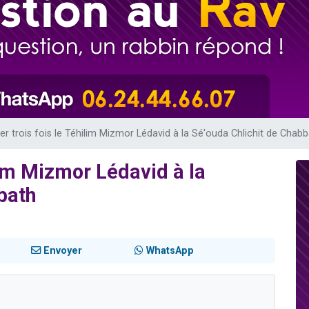
sion radio : Visions de grandeur n°104 : Le Chabbath et le Birkat Hamazone à 
 viennent de demander une bénédiction
de donner son Maasser
49 places pour étudier en groupe sur Zoom
 donner son Maasser
er trois fois le Téhilim Mizmor Lédavid à la Sé'ouda Chlichit de Chab
ilim Mizmor Lédavid à la
bath
Envoyer
WhatsApp