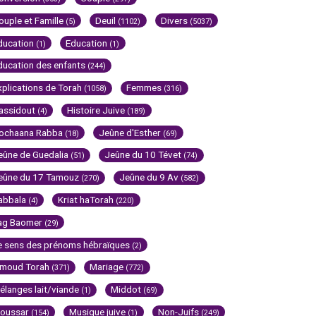
ouple et Famille
Deuil
Divers
(5)
(1102)
(5037)
ducation
Education
(1)
(1)
ducation des enfants
(244)
xplications de Torah
Femmes
(1058)
(316)
assidout
Histoire Juive
(4)
(189)
ochaana Rabba
Jeûne d'Esther
(18)
(69)
eûne de Guedalia
Jeûne du 10 Tévet
(51)
(74)
eûne du 17 Tamouz
Jeûne du 9 Av
(270)
(582)
abbala
Kriat haTorah
(4)
(220)
ag Baomer
(29)
e sens des prénoms hébraïques
(2)
imoud Torah
Mariage
(371)
(772)
élanges lait/viande
Middot
(1)
(69)
oussar
Musique juive
Non-Juifs
(154)
(1)
(249)