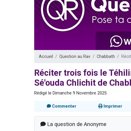
Nouvelle émis
61 personnes
Ariel vient 
Il reste 
Eva vient de
Accueil
Question au Rav
Chabbath
Récit
Réciter trois fois le Téh
Sé'ouda Chlichit de Chab
Rédigé le Dimanche 9 Novembre 2025
Commenter
Imprimer
La question de Anonyme