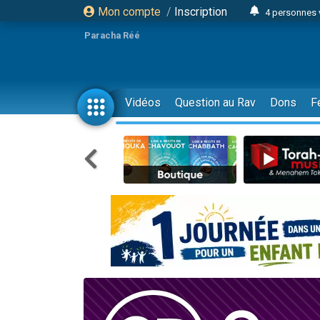
Mon compte
/
Inscription
4 personnes 
3 personnes 
Paracha Réé
Odaya vient 
3 personn
3 personn
Vidéos
Question au Rav
Dons
F
13 personnes
2 personnes 
30 perso
Il reste 
12 nouve
3 personnes 
2 personnes 
3 personnes 
2 nouvel
8 personn