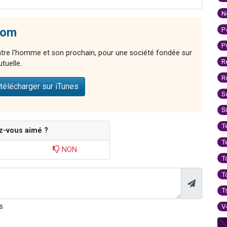
N
P
lom
P
ntre l'homme et son prochain, pour une société fondée sur
R
utuelle.
R
télécharger sur iTunes
S
S
T
z-vous aimé ?
T
NON
T
T
T
s
V