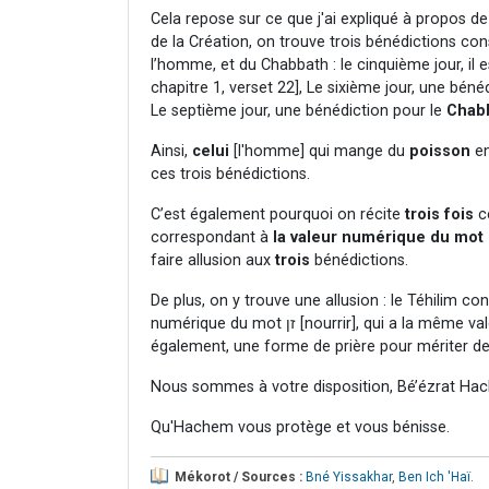
Cela repose sur ce que j'ai expliqué à propos d
de la Création, on trouve trois bénédictions c
l’homme, et du Chabbath : le cinquième jour, il 
chapitre 1, verset 22], Le sixième jour, une bén
Le septième jour, une bénédiction pour le
Chab
Ainsi,
celui
[l'homme] qui mange du
poisson
en
ces trois bénédictions.
C’est également pourquoi on récite
trois fois
ce
correspondant à
faire allusion aux
trois
bénédictions.
De plus, on y trouve une allusion : le Téhilim c
numérique du mot זן [nourrir], qui a la même valeur numérique que דגים [Daguim = poissons]. C'est, donc,
également, une forme de prière pour mériter des
Nous sommes à votre disposition, Bé’ézrat Hac
Qu'Hachem vous protège et vous bénisse.
Mékorot / Sources :
Bné Yissakhar
,
Ben Ich 'Haï
.