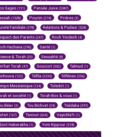
os Sages
Pensée Juive
(131)
(3087)
essah
Pourim
Prières
(1508)
(274)
(3)
ureté Familiale
Relations & Pudeur
(578)
(528)
espect des Parents
Roch 'Hodech
(247)
(4)
och Hachana
Santé
(296)
(1)
cience & Torah
Sexualité
(33)
(8)
im'hat Torah
Souccot
Talmud
(47)
(502)
(1)
echouva
Téfila
Téfilines
(122)
(2230)
(356)
emps Messianique
Toledot
(124)
(1)
orah et société
Torah-Box & vous
(1)
(1)
ou Béav
Tou Bichvat
Tsédaka
(3)
(24)
(397)
sitsit
Tsniout
Vayichla'h
(167)
(634)
(1)
ézot Haberakha
Yom Kippour
(1)
(318)