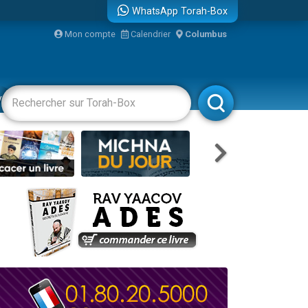
WhatsApp Torah-Box
Mon compte
Calendrier
Columbus
re
vertissements
Livres
Rabbanim