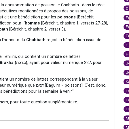
e la consommation de poisson le Chabbath : dans le récit
C
onsécutives mentionnées à propos des poissons, de
est dit une bénédiction pour les
poissons
[Béréchit,
E
édiction pour
l’homme
[Béréchit, chapitre 1, versets 27-28],
E
bath
[Béréchit, chapitre 2, verset 3).
E
 l’honneur du
Chabbath
reçoit la bénédiction issue de
H
H
 Téhilim, qui contient un nombre de lettres
la valeur numérique du mot Brakha (ברכה)
, ayant pour valeur numérique 227, pour
J
J
ontient un nombre de lettres correspondant à la valeur
K
L
 bénédictions pour la semaine à venir."
L
hem, pour toute question supplémentaire.
L
M
M