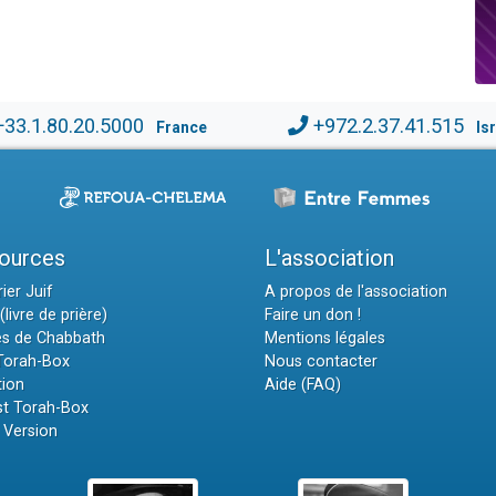
+33.1.80.20.5000
+972.2.37.41.515
France
Is
ources
L'association
ier Juif
A propos de l'association
(livre de prière)
Faire un don !
es de Chabbath
Mentions légales
 Torah-Box
Nous contacter
tion
Aide (FAQ)
t Torah-Box
 Version