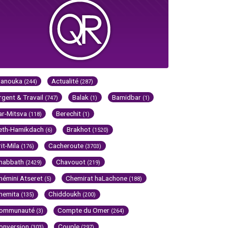
Hanouka
Actualité
(244)
(287)
rgent & Travail
Balak
Bamidbar
(747)
(1)
(1)
ar-Mitsva
Berechit
(118)
(1)
eth-Hamikdach
Brakhot
(6)
(1520)
rit-Mila
Cacheroute
(176)
(3703)
habbath
Chavouot
(2429)
(219)
hémini Atseret
Chemirat haLachone
(5)
(188)
hemita
Chiddoukh
(135)
(200)
ommunauté
Compte du Omer
(3)
(264)
onversion
Couple
(303)
(297)