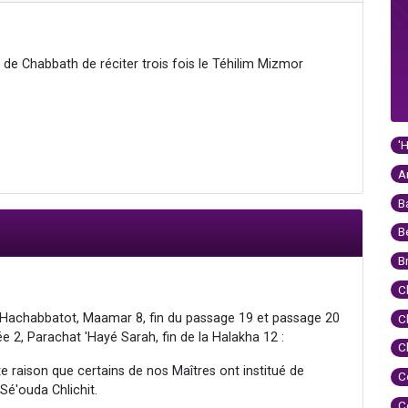
 de Chabbath de réciter trois fois le Téhilim Mizmor
'
A
B
B
B
C
 Hachabbatot, Maamar 8, fin du passage 19 et passage 20
C
ée 2, Parachat 'Hayé Sarah, fin de la Halakha 12 :
C
e raison que certains de nos Maîtres ont institué de
C
 Sé'ouda Chlichit.
C