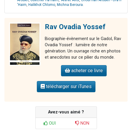
Aroukh
,
Guéchèr Ha'haïm
,
'Atérèt Avot
,
Choul'han Aroukh - Ora'h
'Haim
,
Halikhot Chlomo
,
Michna Beroura
.
Rav Ovadia Yossef
Biographie-évènement sur le Gadol, Rav
Ovadia Yossef : lumière de notre
génération. Un ouvrage riche en photos
et anecdotes sur ce pilier du monde.
acheter ce livre
télécharger sur iTunes
Avez-vous aimé ?
OUI
NON