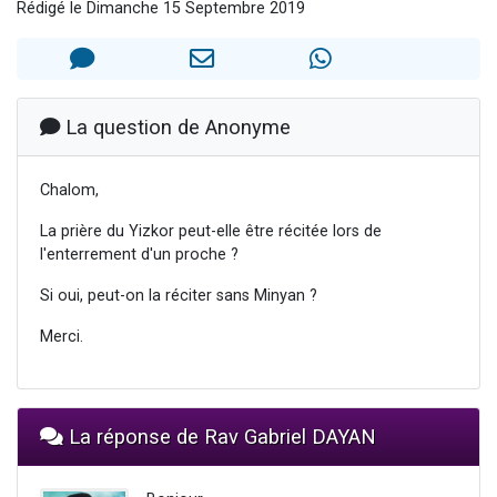
Rédigé le Dimanche 15 Septembre 2019
Il reste 49 places pour étudier en groupe sur Zoom
12 nouvelles musiques dans Torah-Box Music
3 personnes viennent de nous rejoindre sur WhatsApp
2 personnes viennent de nous rejoindre sur WhatsApp
La question de Anonyme
2 personnes viennent de nous rejoindre sur WhatsApp
Chalom,
La prière du Yizkor peut-elle être récitée lors de
l'enterrement d'un proche ?
Si oui, peut-on la réciter sans Minyan ?
Merci.
La réponse de Rav Gabriel DAYAN