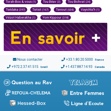
Torah-Box & vous
Tou Béav
Tou Bichvat
(1)
(3)
(24)
Tsédaka
Tsitsit
Tsniout
Vayichla'h
(397)
(167)
(634)
(1)
Vézot Haberakha
Yom Kippour
(1)
(318)
Nous contacter
+33.1.80.20.5000
France
+972.2.37.41.515
+1.437.887.14.93
Israël
Canada