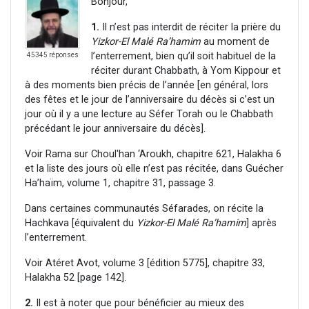
Bonjour,
1.
Il n’est pas interdit de réciter la prière du
Yizkor-El Malé Ra’hamim
au moment de
l’enterrement, bien qu’il soit habituel de la
45345 réponses
réciter durant Chabbath, à Yom Kippour et
à des moments bien précis de l’année [en général, lors
des fêtes et le jour de l’anniversaire du décès si c’est un
jour où il y a une lecture au Séfer Torah ou le Chabbath
précédant le jour anniversaire du décès].
Voir Rama sur Choul'han ‘Aroukh, chapitre 621, Halakha 6
et la liste des jours où elle n’est pas récitée, dans Guécher
Ha’haïm, volume 1, chapitre 31, passage 3.
Dans certaines communautés Séfarades, on récite la
Hachkava [équivalent du
Yizkor-El Malé Ra’hamim
] après
l’enterrement.
Voir Atéret Avot, volume 3 [édition 5775], chapitre 33,
Halakha 52 [page 142].
2.
Il est à noter que pour bénéficier au mieux des