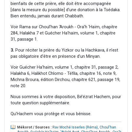
bienfaits de cette prière, elle doit être accompagnée
[dans la mesure du possible] d’une donation à la Tsédaka.
Bien entendu, jamais durant Chabbath.
Voir Rama sur Choul’han ‘Aroukh - Ora’h ‘Haïm, chapitre
284, Halakha 7 et Guécher Ha’haïm, volume 1, chapitre
31, passage 1.
3.
Pour réciter la prière du Yizkor ou la Hachkava, il n’est
pas obligatoire d’être en présence d’un Minyan.
Voir Guécher Ha’haïm, volume 1, chapitre 31, passage 2,
Halakha 6, Halikhot Chlomo - Téfila, chapitre 16, note 9,
Michna Broura, édition Dirchou, chapitre 621, passage 19,
note 20.
Nous sommes à votre disposition, Bé’ézrat Hachem, pour
toute question supplémentaire.
Qu’Hachem vous protège et vous bénisse.
Mékorot / Sources :
Rav Moché Isserles (Réma)
,
Choul'han