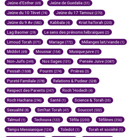
Jeûne d'Esther
Jeûne de Guedalia
(69)
(51)
Jeûne du 10 Tévet
Jeûne du 17 Tamouz
(74)
(270)
Jeûne du 9 Av
Kabbala
Kriat haTorah
(582)
(4)
(220)
Lag Baomer
Le sens des prénoms hébraïques
(29)
(2)
Limoud Torah
Mariage
Mélanges lait/viande
(371)
(772)
(1)
Middot
Moussar
Musique juive
(69)
(154)
(1)
Non-Juifs
Nos Sages
Pensée Juive
(249)
(131)
(3087)
Pessah
Pourim
Prières
(1508)
(274)
(3)
Pureté Familiale
Relations & Pudeur
(578)
(528)
Respect des Parents
Roch 'Hodech
(247)
(4)
Roch Hachana
Santé
Science & Torah
(296)
(1)
(33)
Sexualité
Sim'hat Torah
Souccot
(8)
(47)
(502)
Talmud
Techouva
Téfila
Téfilines
(1)
(122)
(2230)
(356)
Temps Messianique
Toledot
Torah et société
(124)
(1)
(1)