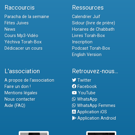
Raccourcis
Ressources
Paracha de la semaine
Calendrier Juif
Fêtes Juives
Sidour (livre de prière)
News
Horaires de Chabbath
Cours Mp3-Vidéo
Livres Torah-Box
Yéchiva Torah-Box
Inscription
Dédicacer un cours
Podcast Torah-Box
English Version
L'association
Retrouvez-nous...
A propos de l'association
Twitter
Faire un don !
Facebook
Mentions légales
YouTube
Nous contacter
WhatsApp
Aide (FAQ)
WhatsApp Femmes
Application iOS
Application Android