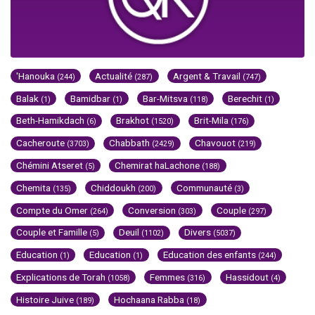
'Hanouka
Actualité
Argent & Travail
(244)
(287)
(747)
Balak
Bamidbar
Bar-Mitsva
Berechit
(1)
(1)
(118)
(1)
Beth-Hamikdach
Brakhot
Brit-Mila
(6)
(1520)
(176)
Cacheroute
Chabbath
Chavouot
(3703)
(2429)
(219)
Chémini Atseret
Chemirat haLachone
(5)
(188)
Chemita
Chiddoukh
Communauté
(135)
(200)
(3)
Compte du Omer
Conversion
Couple
(264)
(303)
(297)
Couple et Famille
Deuil
Divers
(5)
(1102)
(5037)
Education
Education
Education des enfants
(1)
(1)
(244)
Explications de Torah
Femmes
Hassidout
(1058)
(316)
(4)
Histoire Juive
Hochaana Rabba
(189)
(18)