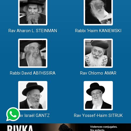
Rav Aharon L. STEINMAN
Rabbi 'Haïm KANIEWSKI
Rabbi David ABI'HSSIRA
Rav Chlomo AMAR
Rav Israël GANTZ
Rav Yossef-Haïm SITRUK