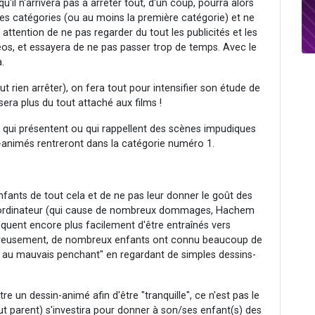
qu'il n'arrivera pas à arrêter tout, d'un coup, pourra alors
es catégories (ou au moins la première catégorie) et ne
s attention de ne pas regarder du tout les publicités et les
, et essayera de ne pas passer trop de temps. Avec le
.
ut rien arrêter), on fera tout pour intensifier son étude de
sera plus du tout attaché aux films !
és qui présentent ou qui rappellent des scènes impudiques
ns-animés rentreront dans la catégorie numéro 1.
nfants de tout cela et de ne pas leur donner le goût des
de l'ordinateur (qui cause de nombreux dommages, Hachem
squent encore plus facilement d'être entraînés vers
heureusement, de nombreux enfants ont connu beaucoup de
e au mauvais penchant" en regardant de simples dessins-
re un dessin-animé afin d'être "tranquille", ce n'est pas le
out parent) s'investira pour donner à son/ses enfant(s) des