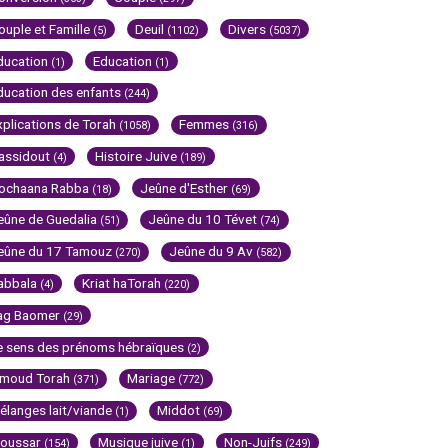
ouple et Famille
Deuil
Divers
(5)
(1102)
(5037)
ducation
Education
(1)
(1)
ducation des enfants
(244)
xplications de Torah
Femmes
(1058)
(316)
assidout
Histoire Juive
(4)
(189)
ochaana Rabba
Jeûne d'Esther
(18)
(69)
eûne de Guedalia
Jeûne du 10 Tévet
(51)
(74)
eûne du 17 Tamouz
Jeûne du 9 Av
(270)
(582)
abbala
Kriat haTorah
(4)
(220)
ag Baomer
(29)
e sens des prénoms hébraïques
(2)
imoud Torah
Mariage
(371)
(772)
élanges lait/viande
Middot
(1)
(69)
oussar
Musique juive
Non-Juifs
(154)
(1)
(249)