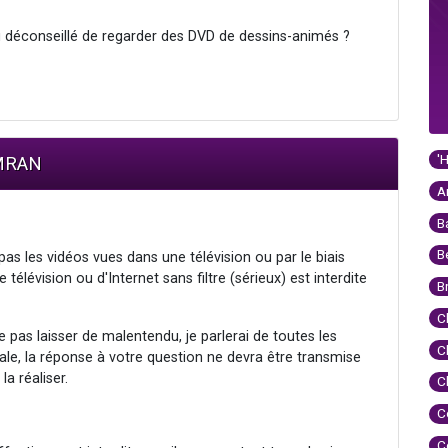
it ou déconseillé de regarder des DVD de dessins-animés ?
'
IMRAN
A
B
B
as les vidéos vues dans une télévision ou par le biais
 télévision ou d'Internet sans filtre (sérieux) est interdite
B
C
 pas laisser de malentendu, je parlerai de toutes les
C
ale, la réponse à votre question ne devra être transmise
a réaliser.
C
C
C