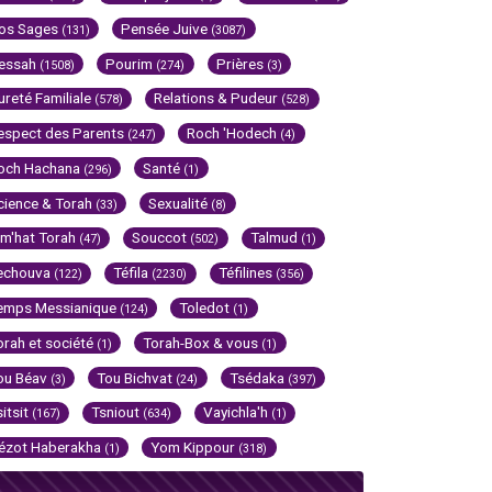
os Sages
Pensée Juive
(131)
(3087)
essah
Pourim
Prières
(1508)
(274)
(3)
ureté Familiale
Relations & Pudeur
(578)
(528)
espect des Parents
Roch 'Hodech
(247)
(4)
och Hachana
Santé
(296)
(1)
cience & Torah
Sexualité
(33)
(8)
im'hat Torah
Souccot
Talmud
(47)
(502)
(1)
echouva
Téfila
Téfilines
(122)
(2230)
(356)
emps Messianique
Toledot
(124)
(1)
orah et société
Torah-Box & vous
(1)
(1)
ou Béav
Tou Bichvat
Tsédaka
(3)
(24)
(397)
sitsit
Tsniout
Vayichla'h
(167)
(634)
(1)
ézot Haberakha
Yom Kippour
(1)
(318)