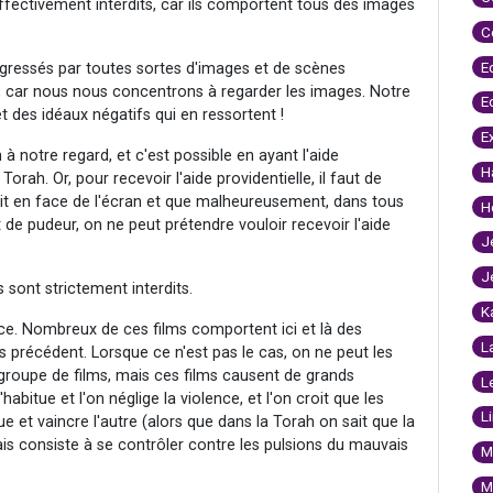
 effectivement interdits, car ils comportent tous des images
C
E
agressés par toutes sortes d'images et de scènes
s, car nous nous concentrons à regarder les images. Notre
E
t des idéaux négatifs qui en ressortent !
E
 à notre regard, et c'est possible en ayant l'aide
H
Torah. Or, pour recevoir l'aide providentielle, il faut de
soit en face de l'écran et que malheureusement, dans tous
H
 de pudeur, on ne peut prétendre vouloir recevoir l'aide
J
J
 sont strictement interdits.
K
ence. Nombreux de ces films comportent ici et là des
L
s précédent. Lorsque ce n'est pas le cas, on ne peut les
groupe de films, mais ces films causent de grands
L
bitue et l'on néglige la violence, et l'on croit que les
L
ue et vaincre l'autre (alors que dans la Torah on sait que la
ais consiste à se contrôler contre les pulsions du mauvais
M
M