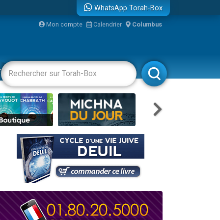
WhatsApp Torah-Box
Mon compte
Calendrier
Columbus
bre
racha
Divertissements
Livres
Rabbanim