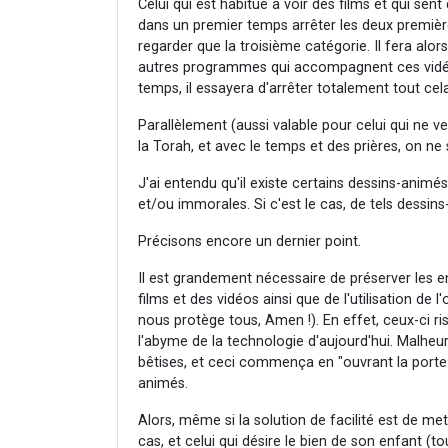
Celui qui est habitué a voir des films et qui sent 
dans un premier temps arrêter les deux premièr
regarder que la troisième catégorie. Il fera alor
autres programmes qui accompagnent ces vidéos
temps, il essayera d'arrêter totalement tout cela
Parallèlement (aussi valable pour celui qui ne ve
la Torah, et avec le temps et des prières, on ne 
J'ai entendu qu'il existe certains dessins-anim
et/ou immorales. Si c'est le cas, de tels dessi
Précisons encore un dernier point.
Il est grandement nécessaire de préserver les e
films et des vidéos ainsi que de l'utilisation 
nous protège tous, Amen !). En effet, ceux-ci ri
l'abyme de la technologie d'aujourd'hui. Mal
bêtises, et ceci commença en "ouvrant la port
animés.
Alors, même si la solution de facilité est de mett
cas, et celui qui désire le bien de son enfant (t