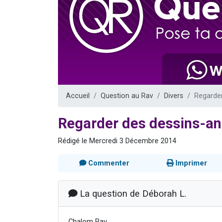
3 personnes 
2 nouvel
8 personn
Nouvelle émis
4 personnes 
Accueil
Question au Rav
Divers
Regarder
Regarder des dessins-an
Rédigé le Mercredi 3 Décembre 2014
Commenter
Imprimer
La question de Déborah L.
Chalom Rav,