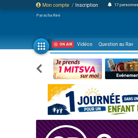
Mon compte
/
Inscription
17 personnes
Il reste 
Paracha Réé
23 person
Eva vient de
4 personnes 
Vidéos
Question au Rav
ON AIR
3 personnes 
Odaya vient 
3 personn
2 personnes 
13 personnes
Il reste 
30 perso
12 nouve
3 personnes 
2 personnes 