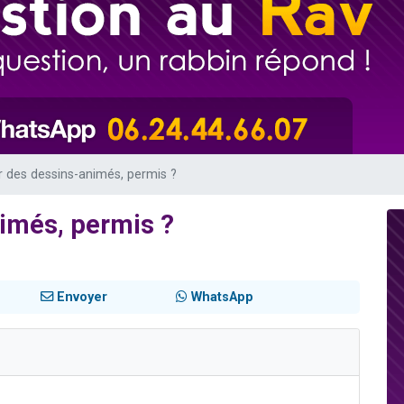
viennent de nous rejoindre sur WhatsApp
les musiques dans Torah-Box Music
es viennent de faire un don pour Tsédaka : pauvres d'Israel
sion radio : Visions de grandeur n°104 : Le Chabbath et le Birkat Hamazone à 
viennent de nous rejoindre sur WhatsApp
 des dessins-animés, permis ?
imés, permis ?
Envoyer
WhatsApp