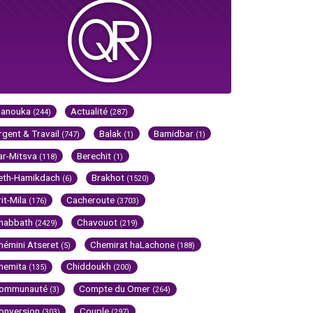
Hanouka
Actualité
(244)
(287)
rgent & Travail
Balak
Bamidbar
(747)
(1)
(1)
ar-Mitsva
Berechit
(118)
(1)
eth-Hamikdach
Brakhot
(6)
(1520)
rit-Mila
Cacheroute
(176)
(3703)
habbath
Chavouot
(2429)
(219)
hémini Atseret
Chemirat haLachone
(5)
(188)
hemita
Chiddoukh
(135)
(200)
ommunauté
Compte du Omer
(3)
(264)
onversion
Couple
(303)
(297)