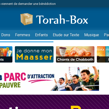
 viennent de demander une bénédiction
49 places pour étudier en groupe sur Zoom
nes viennent de faire un don pour Diane, 80 ans, dans un appartement insalu
 donner son Maasser
viennent de nous rejoindre sur WhatsApp
Dons
Femmes
Enfants
Etude sur Texte
Musique
Pa
viennent de nous rejoindre sur WhatsApp
de donner son Maasser
es viennent de faire un don pour 5 jours de vacances aux Orphelins
viennent de nous rejoindre sur WhatsApp
 viennent de demander une bénédiction
49 places pour étudier en groupe sur Zoom
nnes viennent de faire un don pour Sauvez la jambe de Yohan
lles musiques dans Torah-Box Music
viennent de nous rejoindre sur WhatsApp
viennent de nous rejoindre sur WhatsApp