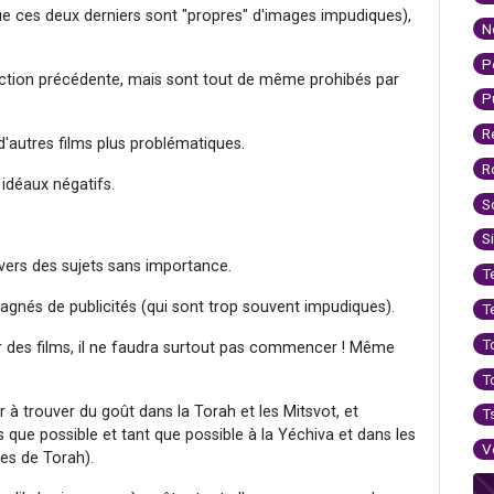
sque ces deux derniers sont "propres" d'images impudiques),
N
P
diction précédente, mais sont tout de même prohibés par
P
R
r d'autres films plus problématiques.
R
idéaux négatifs.
S
S
vers des sujets sans importance.
T
pagnés de publicités (qui sont trop souvent impudiques).
T
T
der des films, il ne faudra surtout pas commencer ! Même
T
uer à trouver du goût dans la Torah et les Mitsvot, et
T
dès que possible et tant que possible à la Yéchiva et dans les
V
res de Torah).