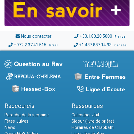
Nous contacter
+33.1.80.20.5000
France
+972.2.37.41.515
+1.437.887.14.93
Israël
Canada
Raccourcis
Ressources
Paracha de la semaine
Calendrier Juif
Fêtes Juives
Sidour (livre de prière)
News
Horaires de Chabbath
Cours Mp3-Vidéo
Livres Torah-Box