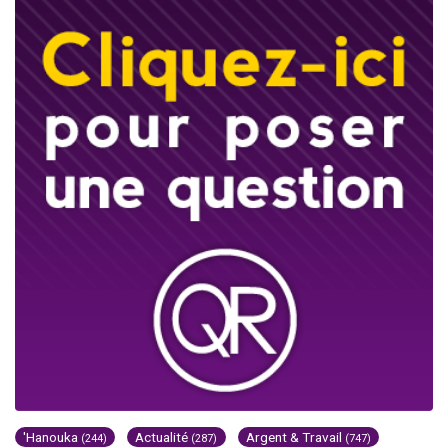
'Hanouka
Actualité
Argent & Travail
(244)
(287)
(747)