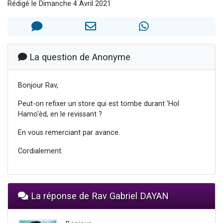
Rédigé le Dimanche 4 Avril 2021
Nouvelle émission radio : Visions de grandeur n°104 : Le Chabbath et le Birkat Hamazone à travers le temps
61 personnes viennent de demander une bénédiction
Ariel vient de donner son Maasser
Il reste 49 places pour étudier en groupe sur Zoom
La question de Anonyme
Eva vient de donner son Maasser
Bonjour Rav,
Peut-on refixer un store qui est tombe durant 'Hol
Hamo'èd, en le revissant ?
En vous remerciant par avance.
Cordialement.
La réponse de Rav Gabriel DAYAN