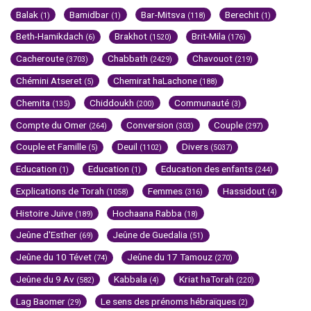
Balak
Bamidbar
Bar-Mitsva
Berechit
(1)
(1)
(118)
(1)
Beth-Hamikdach
Brakhot
Brit-Mila
(6)
(1520)
(176)
Cacheroute
Chabbath
Chavouot
(3703)
(2429)
(219)
Chémini Atseret
Chemirat haLachone
(5)
(188)
Chemita
Chiddoukh
Communauté
(135)
(200)
(3)
Compte du Omer
Conversion
Couple
(264)
(303)
(297)
Couple et Famille
Deuil
Divers
(5)
(1102)
(5037)
Education
Education
Education des enfants
(1)
(1)
(244)
Explications de Torah
Femmes
Hassidout
(1058)
(316)
(4)
Histoire Juive
Hochaana Rabba
(189)
(18)
Jeûne d'Esther
Jeûne de Guedalia
(69)
(51)
Jeûne du 10 Tévet
Jeûne du 17 Tamouz
(74)
(270)
Jeûne du 9 Av
Kabbala
Kriat haTorah
(582)
(4)
(220)
Lag Baomer
Le sens des prénoms hébraïques
(29)
(2)