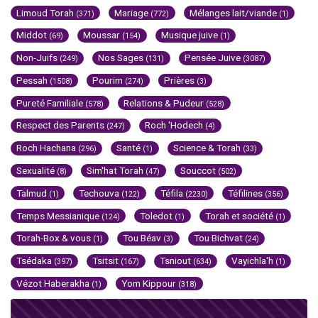
Limoud Torah
Mariage
Mélanges lait/viande
(371)
(772)
(1)
Middot
Moussar
Musique juive
(69)
(154)
(1)
Non-Juifs
Nos Sages
Pensée Juive
(249)
(131)
(3087)
Pessah
Pourim
Prières
(1508)
(274)
(3)
Pureté Familiale
Relations & Pudeur
(578)
(528)
Respect des Parents
Roch 'Hodech
(247)
(4)
Roch Hachana
Santé
Science & Torah
(296)
(1)
(33)
Sexualité
Sim'hat Torah
Souccot
(8)
(47)
(502)
Talmud
Techouva
Téfila
Téfilines
(1)
(122)
(2230)
(356)
Temps Messianique
Toledot
Torah et société
(124)
(1)
(1)
Torah-Box & vous
Tou Béav
Tou Bichvat
(1)
(3)
(24)
Tsédaka
Tsitsit
Tsniout
Vayichla'h
(397)
(167)
(634)
(1)
Vézot Haberakha
Yom Kippour
(1)
(318)