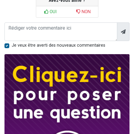
Avez-vous aimé ?
OUI
NON
Je veux être averti des nouveaux commentaires