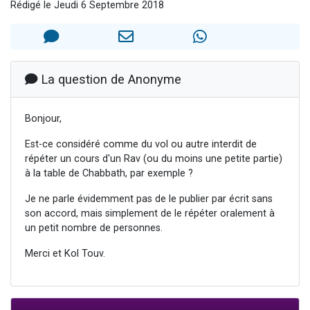
Rédigé le Jeudi 6 Septembre 2018
17 personnes viennent de demander une bénédiction
4 personnes viennent de nous rejoindre sur WhatsApp
Il reste 49 places pour étudier en groupe sur Zoom
Eva vient de donner son Maasser
La question de Anonyme
Eli vient de donner son Maasser
Bonjour,
Est-ce considéré comme du vol ou autre interdit de
répéter un cours d'un Rav (ou du moins une petite partie)
à la table de Chabbath, par exemple ?
Je ne parle évidemment pas de le publier par écrit sans
son accord, mais simplement de le répéter oralement à
un petit nombre de personnes.
Merci et Kol Touv.