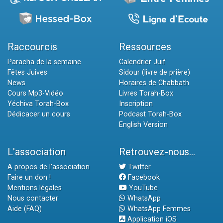
Raccourcis
Ressources
Paracha de la semaine
Calendrier Juif
Fêtes Juives
Sidour (livre de prière)
News
Horaires de Chabbath
Cours Mp3-Vidéo
Livres Torah-Box
Yéchiva Torah-Box
Inscription
Dédicacer un cours
Podcast Torah-Box
English Version
L'association
Retrouvez-nous...
A propos de l'association
Twitter
Faire un don !
Facebook
Mentions légales
YouTube
Nous contacter
WhatsApp
Aide (FAQ)
WhatsApp Femmes
Application iOS