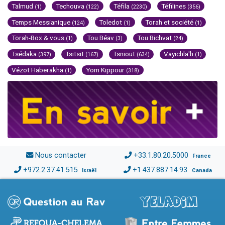
Talmud
Techouva
Téfila
Téfilines
(1)
(122)
(2230)
(356)
Temps Messianique
Toledot
Torah et société
(124)
(1)
(1)
Torah-Box & vous
Tou Béav
Tou Bichvat
(1)
(3)
(24)
Tsédaka
Tsitsit
Tsniout
Vayichla'h
(397)
(167)
(634)
(1)
Vézot Haberakha
Yom Kippour
(1)
(318)
Nous contacter
+33.1.80.20.5000
France
+972.2.37.41.515
+1.437.887.14.93
Israël
Canada