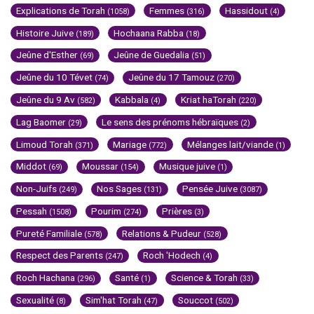
Explications de Torah
Femmes
Hassidout
(1058)
(316)
(4)
Histoire Juive
Hochaana Rabba
(189)
(18)
Jeûne d'Esther
Jeûne de Guedalia
(69)
(51)
Jeûne du 10 Tévet
Jeûne du 17 Tamouz
(74)
(270)
Jeûne du 9 Av
Kabbala
Kriat haTorah
(582)
(4)
(220)
Lag Baomer
Le sens des prénoms hébraïques
(29)
(2)
Limoud Torah
Mariage
Mélanges lait/viande
(371)
(772)
(1)
Middot
Moussar
Musique juive
(69)
(154)
(1)
Non-Juifs
Nos Sages
Pensée Juive
(249)
(131)
(3087)
Pessah
Pourim
Prières
(1508)
(274)
(3)
Pureté Familiale
Relations & Pudeur
(578)
(528)
Respect des Parents
Roch 'Hodech
(247)
(4)
Roch Hachana
Santé
Science & Torah
(296)
(1)
(33)
Sexualité
Sim'hat Torah
Souccot
(8)
(47)
(502)