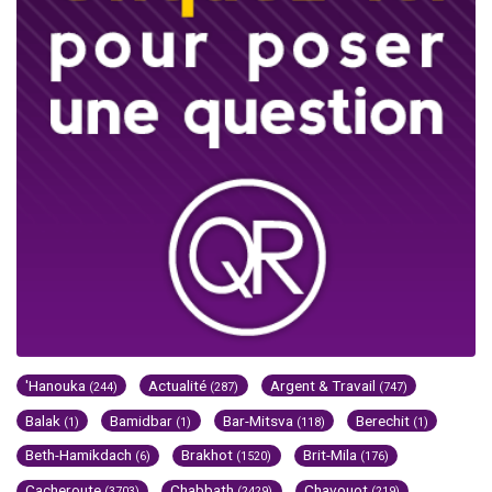
'Hanouka
Actualité
Argent & Travail
(244)
(287)
(747)
Balak
Bamidbar
Bar-Mitsva
Berechit
(1)
(1)
(118)
(1)
Beth-Hamikdach
Brakhot
Brit-Mila
(6)
(1520)
(176)
Cacheroute
Chabbath
Chavouot
(3703)
(2429)
(219)