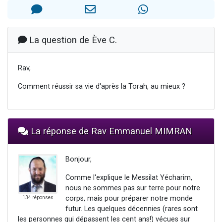
2 personnes viennent de nous rejoindre sur WhatsApp
13 personnes viennent de demander une bénédiction
Il reste 49 places pour étudier en groupe sur Zoom
La question de Ève C.
12 nouvelles musiques dans Torah-Box Music
Rav,
2 personnes viennent de nous rejoindre sur WhatsApp
Comment réussir sa vie d'après la Torah, au mieux ?
La réponse de Rav Emmanuel MIMRAN
Bonjour,
Comme l'explique le Messilat Yécharim,
nous ne sommes pas sur terre pour notre
corps, mais pour préparer notre monde
134 réponses
futur. Les quelques décennies (rares sont
les personnes qui dépassent les cent ans!) vécues sur