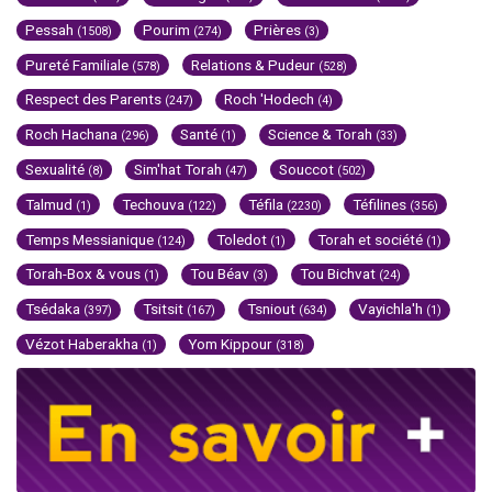
Pessah
Pourim
Prières
(1508)
(274)
(3)
Pureté Familiale
Relations & Pudeur
(578)
(528)
Respect des Parents
Roch 'Hodech
(247)
(4)
Roch Hachana
Santé
Science & Torah
(296)
(1)
(33)
Sexualité
Sim'hat Torah
Souccot
(8)
(47)
(502)
Talmud
Techouva
Téfila
Téfilines
(1)
(122)
(2230)
(356)
Temps Messianique
Toledot
Torah et société
(124)
(1)
(1)
Torah-Box & vous
Tou Béav
Tou Bichvat
(1)
(3)
(24)
Tsédaka
Tsitsit
Tsniout
Vayichla'h
(397)
(167)
(634)
(1)
Vézot Haberakha
Yom Kippour
(1)
(318)