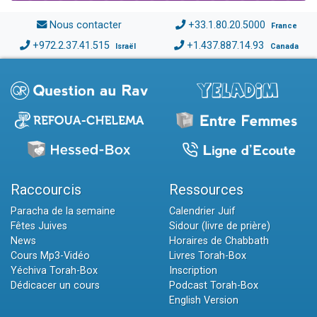
Nous contacter
+33.1.80.20.5000
France
+972.2.37.41.515
+1.437.887.14.93
Israël
Canada
Raccourcis
Ressources
Paracha de la semaine
Calendrier Juif
Fêtes Juives
Sidour (livre de prière)
News
Horaires de Chabbath
Cours Mp3-Vidéo
Livres Torah-Box
Yéchiva Torah-Box
Inscription
Dédicacer un cours
Podcast Torah-Box
English Version