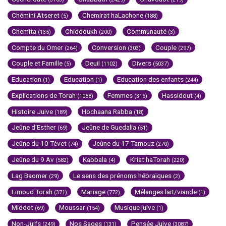
Chémini Atseret
Chemirat haLachone
(5)
(188)
Chemita
Chiddoukh
Communauté
(135)
(200)
(3)
Compte du Omer
Conversion
Couple
(264)
(303)
(297)
Couple et Famille
Deuil
Divers
(5)
(1102)
(5037)
Education
Education
Education des enfants
(1)
(1)
(244)
Explications de Torah
Femmes
Hassidout
(1058)
(316)
(4)
Histoire Juive
Hochaana Rabba
(189)
(18)
Jeûne d'Esther
Jeûne de Guedalia
(69)
(51)
Jeûne du 10 Tévet
Jeûne du 17 Tamouz
(74)
(270)
Jeûne du 9 Av
Kabbala
Kriat haTorah
(582)
(4)
(220)
Lag Baomer
Le sens des prénoms hébraïques
(29)
(2)
Limoud Torah
Mariage
Mélanges lait/viande
(371)
(772)
(1)
Middot
Moussar
Musique juive
(69)
(154)
(1)
Non-Juifs
Nos Sages
Pensée Juive
(249)
(131)
(3087)