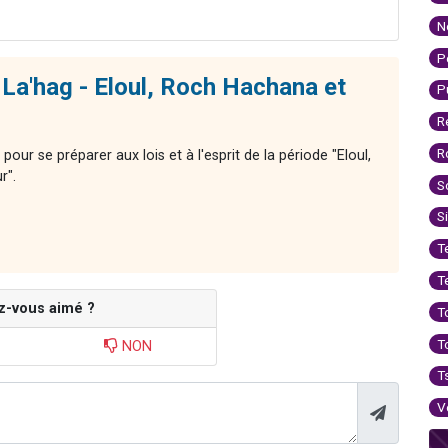
N
P
La'hag - Eloul, Roch Hachana et
P
R
R
ur se préparer aux lois et à l'esprit de la période "Eloul,
r".
S
S
T
T
z-vous aimé ?
T
T
NON
T
V