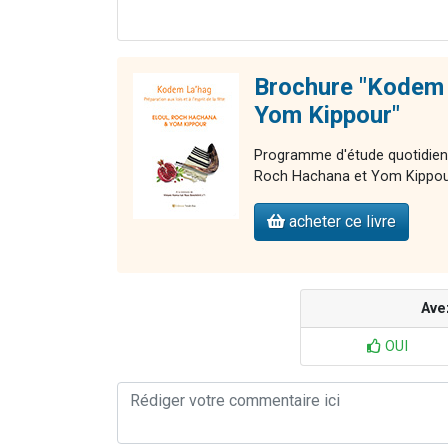
Brochure "Kodem 
Yom Kippour"
Programme d'étude quotidien po
Roch Hachana et Yom Kippou
acheter ce livre
Ave
OUI