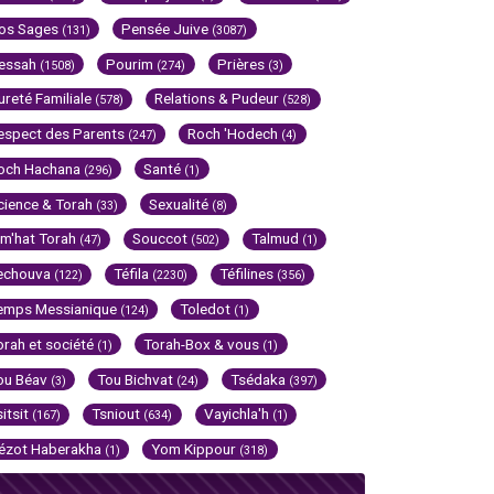
os Sages
Pensée Juive
(131)
(3087)
essah
Pourim
Prières
(1508)
(274)
(3)
ureté Familiale
Relations & Pudeur
(578)
(528)
espect des Parents
Roch 'Hodech
(247)
(4)
och Hachana
Santé
(296)
(1)
cience & Torah
Sexualité
(33)
(8)
im'hat Torah
Souccot
Talmud
(47)
(502)
(1)
echouva
Téfila
Téfilines
(122)
(2230)
(356)
emps Messianique
Toledot
(124)
(1)
orah et société
Torah-Box & vous
(1)
(1)
ou Béav
Tou Bichvat
Tsédaka
(3)
(24)
(397)
sitsit
Tsniout
Vayichla'h
(167)
(634)
(1)
ézot Haberakha
Yom Kippour
(1)
(318)