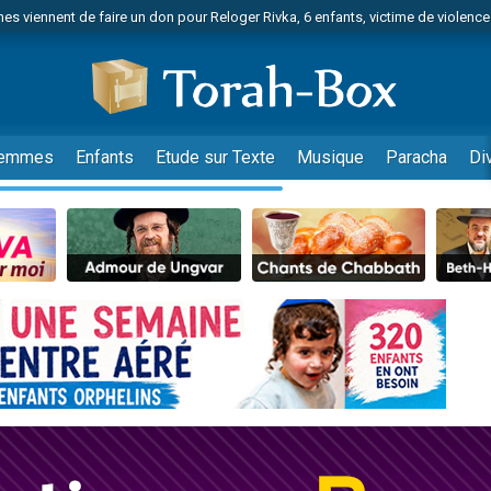
es viennent de faire un don pour Reloger Rivka, 6 enfants, victime de violences
es viennent de faire un don pour 1 Journée de Vacances Pour les Enfants
 viennent de demander une bénédiction
viennent de nous rejoindre sur WhatsApp
49 places pour étudier en groupe sur Zoom
emmes
Enfants
Etude sur Texte
Musique
Paracha
Di
nes viennent de faire un don pour Diane, 80 ans, dans un appartement insalu
 donner son Maasser
viennent de nous rejoindre sur WhatsApp
viennent de nous rejoindre sur WhatsApp
es viennent de faire un don pour 5 jours de vacances aux Orphelins
de donner son Maasser
viennent de nous rejoindre sur WhatsApp
 viennent de demander une bénédiction
lles musiques dans Torah-Box Music
nnes viennent de faire un don pour Sauvez la jambe de Yohan