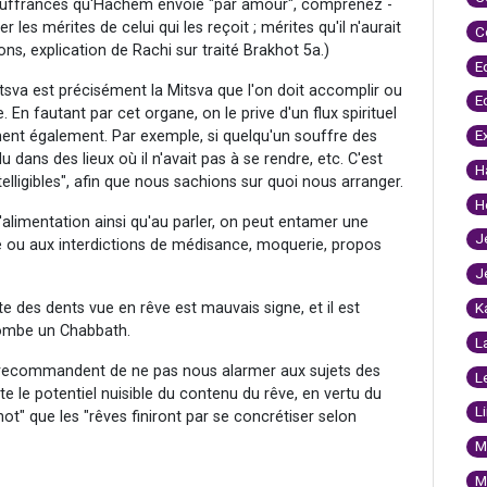
 souffrances qu'Hachem envoie "par amour", comprenez -
 les mérites de celui qui les reçoit ; mérites qu'il n'aurait
C
ons, explication de Rachi sur traité Brakhot 5a.)
E
Itsva est précisément la Mitsva que l'on doit accomplir ou
E
 En fautant par cet organe, on le prive d'un flux spirituel
E
ent également. Par exemple, si quelqu'un souffre des
u dans des lieux où il n'avait pas à se rendre, etc. C'est
H
ligibles", afin que nous sachions sur quoi nous arranger.
H
l'alimentation ainsi qu'au parler, on peut entamer une
J
e ou aux interdictions de médisance, moquerie, propos
J
te des dents vue en rêve est mauvais signe, et il est
K
tombe un Chabbath.
L
s recommandent de ne pas nous alarmer aux sujets des
L
e le potentiel nuisible du contenu du rêve, en vertu du
L
ot" que les "rêves finiront par se concrétiser selon
M
M