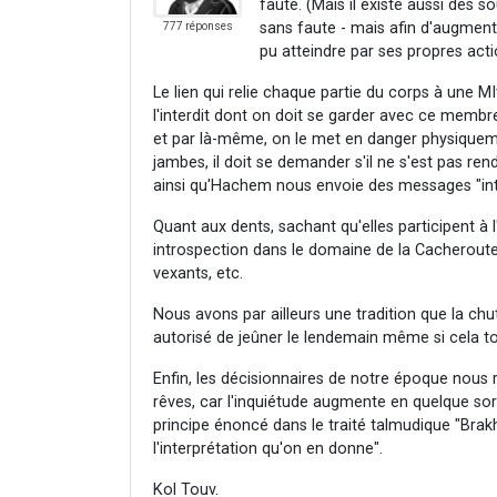
faute. (Mais il existe aussi des
sans faute - mais afin d'augmenter
777 réponses
pu atteindre par ses propres acti
Le lien qui relie chaque partie du corps à une M
l'interdit dont on doit se garder avec ce membre.
et par là-même, on le met en danger physiquem
jambes, il doit se demander s'il ne s'est pas rend
ainsi qu'Hachem nous envoie des messages "intel
Quant aux dents, sachant qu'elles participent à 
introspection dans le domaine de la Cacherout
vexants, etc.
Nous avons par ailleurs une tradition que la chu
autorisé de jeûner le lendemain même si cela 
Enfin, les décisionnaires de notre époque nou
rêves, car l'inquiétude augmente en quelque sort
principe énoncé dans le traité talmudique "Brakh
l'interprétation qu'on en donne".
Kol Touv.