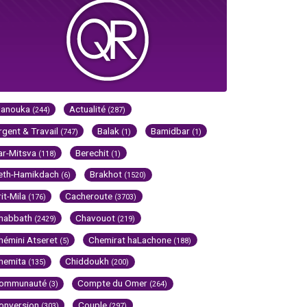
Hanouka
Actualité
(244)
(287)
rgent & Travail
Balak
Bamidbar
(747)
(1)
(1)
ar-Mitsva
Berechit
(118)
(1)
eth-Hamikdach
Brakhot
(6)
(1520)
rit-Mila
Cacheroute
(176)
(3703)
habbath
Chavouot
(2429)
(219)
hémini Atseret
Chemirat haLachone
(5)
(188)
hemita
Chiddoukh
(135)
(200)
ommunauté
Compte du Omer
(3)
(264)
onversion
Couple
(303)
(297)