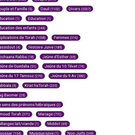
ouple et Famille
Deuil
Divers
(5)
(1102)
(5037)
ducation
Education
(1)
(1)
ducation des enfants
(244)
xplications de Torah
Femmes
(1058)
(316)
assidout
Histoire Juive
(4)
(189)
ochaana Rabba
Jeûne d'Esther
(18)
(69)
eûne de Guedalia
Jeûne du 10 Tévet
(51)
(74)
eûne du 17 Tamouz
Jeûne du 9 Av
(270)
(582)
abbala
Kriat haTorah
(4)
(220)
ag Baomer
(29)
e sens des prénoms hébraïques
(2)
imoud Torah
Mariage
(371)
(772)
élanges lait/viande
Middot
(1)
(69)
oussar
Musique juive
Non-Juifs
(154)
(1)
(249)