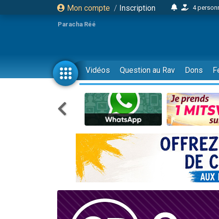
Mon compte
/
Inscription
4 personn
2 personn
Paracha Réé
17 personnes
4 personnes 
Il reste 
Vidéos
Question au Rav
Dons
F
23 person
Eva vient de
4 personnes 
3 personnes 
3 personn
Odaya vient 
2 personnes 
13 personnes
12 nouve
30 perso