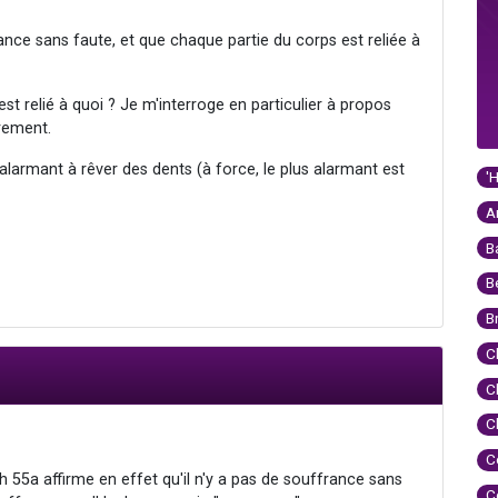
ance sans faute, et que chaque partie du corps est reliée à
 relié à quoi ? Je m'interroge en particulier à propos
èrement.
i alarmant à rêver des dents (à force, le plus alarmant est
'
A
B
B
B
C
C
C
C
 55a affirme en effet qu'il n'y a pas de souffrance sans
C