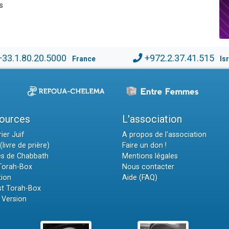
s
+33.1.80.20.5000
+972.2.37.41.515
France
Is
ources
L'association
ier Juif
A propos de l'association
(livre de prière)
Faire un don !
es de Chabbath
Mentions légales
 Torah-Box
Nous contacter
tion
Aide (FAQ)
t Torah-Box
 Version