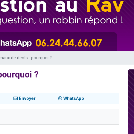
49 places pour étudier en groupe sur Zoom
viennent de nous rejoindre sur WhatsApp
viennent de nous rejoindre sur WhatsApp
les musiques dans Torah-Box Music
viennent de nous rejoindre sur WhatsApp
maux de dents : pourquoi ?
pourquoi ?
Envoyer
WhatsApp