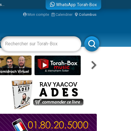
...
WhatsApp Torah-Box
Mon compte
Calendrier
Columbus
vertissements
Livres
Rabbanim
bre