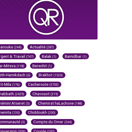
Hanouka
Actualité
(244)
(287)
rgent & Travail
Balak
Bamidbar
(747)
(1)
(1)
ar-Mitsva
Berechit
(118)
(1)
eth-Hamikdach
Brakhot
(6)
(1520)
rit-Mila
Cacheroute
(176)
(3703)
habbath
Chavouot
(2429)
(219)
hémini Atseret
Chemirat haLachone
(5)
(188)
hemita
Chiddoukh
(135)
(200)
ommunauté
Compte du Omer
(3)
(264)
onversion
Couple
(303)
(297)