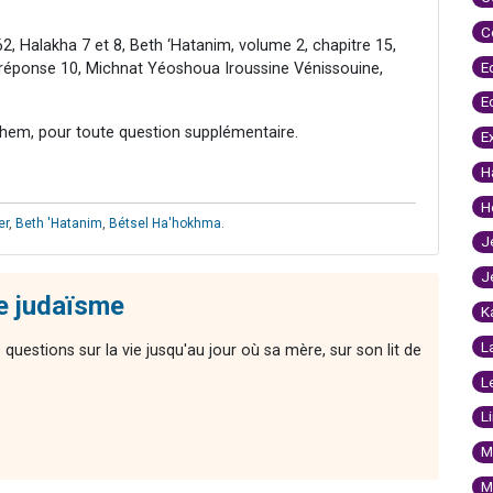
C
2, Halakha 7 et 8, Beth ‘Hatanim, volume 2, chapitre 15,
E
 réponse 10, Michnat Yéoshoua Iroussine Vénissouine,
E
hem, pour toute question supplémentaire.
E
H
H
er
,
Beth 'Hatanim
,
Bétsel Ha'hokhma
.
J
J
le judaïsme
K
L
 questions sur la vie jusqu'au jour où sa mère, sur son lit de
L
L
M
M