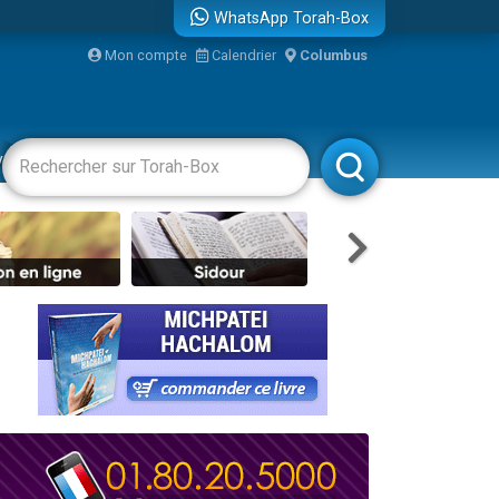
WhatsApp Torah-Box
Mon compte
Calendrier
Columbus
bre
vertissements
Livres
Rabbanim