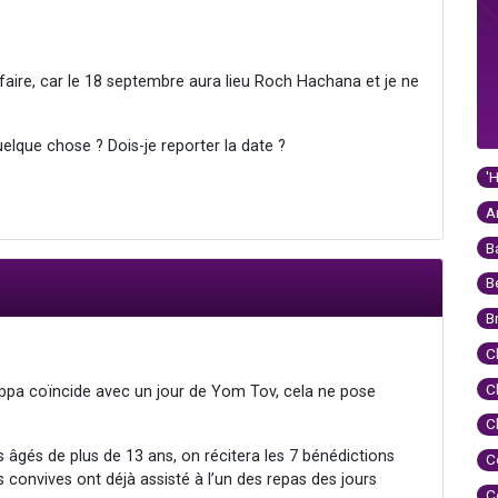
aire, car le 18 septembre aura lieu Roch Hachana et je ne
elque chose ? Dois-je reporter la date ?
'
A
B
B
B
C
C
Houppa coïncide avec un jour de Yom Tov, cela ne pose
C
s âgés de plus de 13 ans, on récitera les 7 bénédictions
C
convives ont déjà assisté à l’un des repas des jours
C