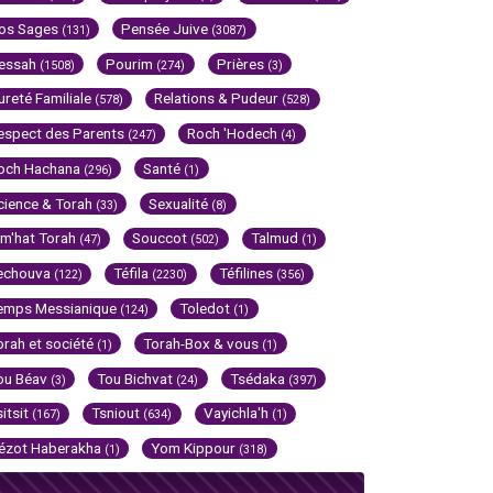
os Sages
Pensée Juive
(131)
(3087)
essah
Pourim
Prières
(1508)
(274)
(3)
ureté Familiale
Relations & Pudeur
(578)
(528)
espect des Parents
Roch 'Hodech
(247)
(4)
och Hachana
Santé
(296)
(1)
cience & Torah
Sexualité
(33)
(8)
im'hat Torah
Souccot
Talmud
(47)
(502)
(1)
echouva
Téfila
Téfilines
(122)
(2230)
(356)
emps Messianique
Toledot
(124)
(1)
orah et société
Torah-Box & vous
(1)
(1)
ou Béav
Tou Bichvat
Tsédaka
(3)
(24)
(397)
sitsit
Tsniout
Vayichla'h
(167)
(634)
(1)
ézot Haberakha
Yom Kippour
(1)
(318)