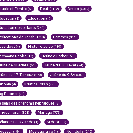
ouple et Famille
Deuil
Divers
(5)
(1102)
(5037)
ducation
Education
(1)
(1)
ducation des enfants
(244)
xplications de Torah
Femmes
(1058)
(316)
assidout
Histoire Juive
(4)
(189)
ochaana Rabba
Jeûne d'Esther
(18)
(69)
eûne de Guedalia
Jeûne du 10 Tévet
(51)
(74)
eûne du 17 Tamouz
Jeûne du 9 Av
(270)
(582)
abbala
Kriat haTorah
(4)
(220)
ag Baomer
(29)
e sens des prénoms hébraïques
(2)
imoud Torah
Mariage
(371)
(772)
élanges lait/viande
Middot
(1)
(69)
oussar
Musique juive
Non-Juifs
(154)
(1)
(249)