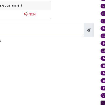
z-vous aimé ?
N
P
NON
P
R
R
s
S
S
T
T
T
T
T
V