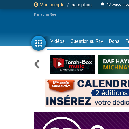
Mon compte
/
Inscription
17 personnes
Il reste 
Paracha Réé
23 person
Eva vient de
4 personnes 
Vidéos
Question au Rav
Dons
F
3 personnes 
Odaya vient 
3 personn
2 personnes 
13 personnes
Il reste 
30 perso
12 nouve
3 personnes 
2 personnes 