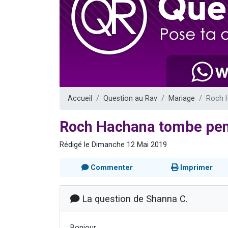
3 personnes 
2 nouvel
8 personn
Nouvelle émis
4 personnes 
Accueil
Question au Rav
Mariage
Roch 
Roch Hachana tombe pen
Rédigé le Dimanche 12 Mai 2019
Commenter
Imprimer
La question de Shanna C.
Bonjour,