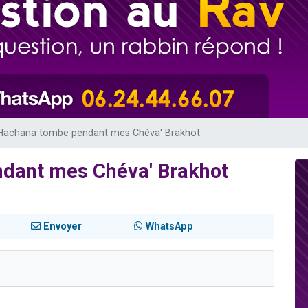
viennent de nous rejoindre sur WhatsApp
les musiques dans Torah-Box Music
es viennent de faire un don pour Tsédaka : pauvres d'Israel
sion radio : Visions de grandeur n°104 : Le Chabbath et le Birkat Hamazone à 
viennent de nous rejoindre sur WhatsApp
Hachana tombe pendant mes Chéva' Brakhot
dant mes Chéva' Brakhot
Envoyer
WhatsApp