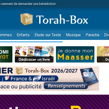
 viennent de demander une bénédiction
49 places pour étudier en groupe sur Zoom
nes viennent de faire un don pour Diane, 80 ans, dans un appartement insalu
 donner son Maasser
viennent de nous rejoindre sur WhatsApp
emmes
Enfants
Etude sur Texte
Musique
Paracha
Di
viennent de nous rejoindre sur WhatsApp
de donner son Maasser
es viennent de faire un don pour 5 jours de vacances aux Orphelins
viennent de nous rejoindre sur WhatsApp
 viennent de demander une bénédiction
49 places pour étudier en groupe sur Zoom
nnes viennent de faire un don pour Sauvez la jambe de Yohan
lles musiques dans Torah-Box Music
viennent de nous rejoindre sur WhatsApp
viennent de nous rejoindre sur WhatsApp