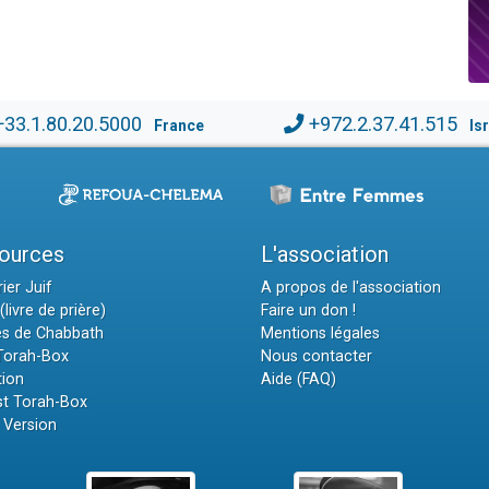
+33.1.80.20.5000
+972.2.37.41.515
France
Is
ources
L'association
ier Juif
A propos de l'association
(livre de prière)
Faire un don !
es de Chabbath
Mentions légales
 Torah-Box
Nous contacter
tion
Aide (FAQ)
t Torah-Box
 Version