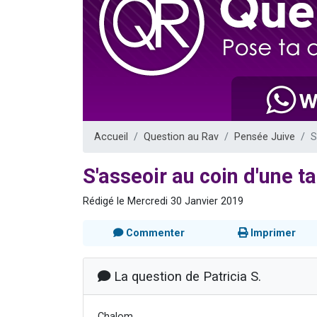
17 personnes
4 personnes 
Il reste 
Eva vient de
Eli vient de 
Accueil
Question au Rav
Pensée Juive
S
S'asseoir au coin d'une ta
Rédigé le Mercredi 30 Janvier 2019
Commenter
Imprimer
La question de Patricia S.
Chalom,