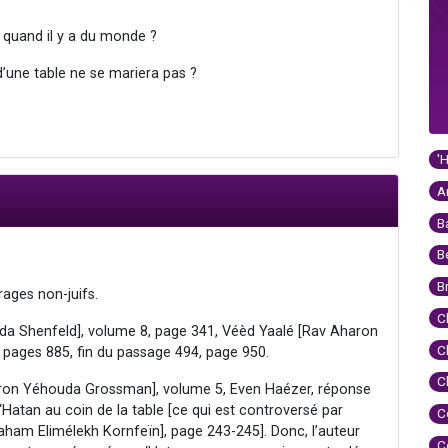
e quand il y a du monde ?
 d’une table ne se mariera pas ?
'
A
B
B
B
rages non-juifs.
C
da Shenfeld], volume 8, page 341, Véèd Yaalé [Rav Aharon
C
 pages 885, fin du passage 494, page 950.
C
aron Yéhouda Grossman], volume 5, Even Haézer, réponse
e ‘Hatan au coin de la table [ce qui est controversé par
C
aham Elimélekh Kornfeïn], page 243-245]. Donc, l’auteur
C