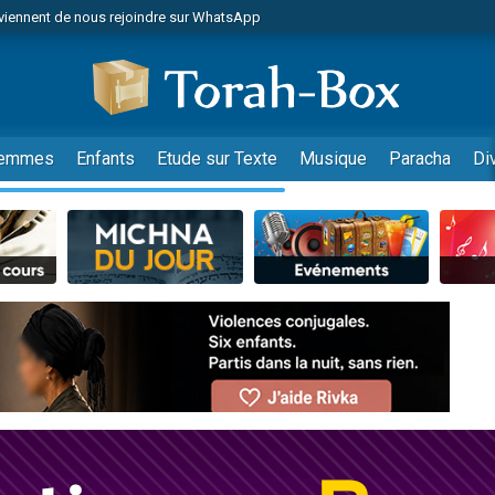
viennent de nous rejoindre sur WhatsApp
r vient de donner son Maasser
nes viennent de faire un don pour Événements Torah-Box
es viennent de faire un don pour Tsédaka : pauvres d'Israel
viennent de nous rejoindre sur WhatsApp
emmes
Enfants
Etude sur Texte
Musique
Paracha
Di
 viennent de demander une bénédiction
es viennent de faire un don pour Diane, 80 ans, dans un appartement insalub
49 places pour étudier en groupe sur Zoom
viennent de nous rejoindre sur WhatsApp
 viennent de demander une bénédiction
49 places pour étudier en groupe sur Zoom
viennent de nous rejoindre sur WhatsApp
viennent de nous rejoindre sur WhatsApp
es viennent de faire un don pour Reloger Rivka, 6 enfants, victime de violences
es viennent de faire un don pour 1 Journée de Vacances Pour les Enfants