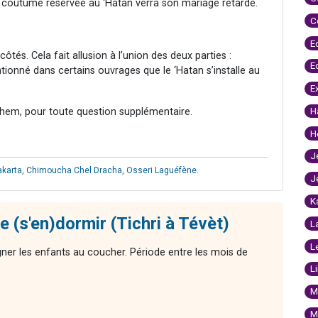
ne coutume réservée au ‘Hatan verra son mariage retardé.
C
E
côtés. Cela fait allusion à l’union des deux parties :
E
tionné dans certains ouvrages que le ‘Hatan s’installe au
E
H
hem, pour toute question supplémentaire.
H
J
akarta
,
Chimoucha Chel Dracha
,
Osseri Laguéfène
.
J
K
 (s'en)dormir (Tichri à Tévèt)
L
L
ner les enfants au coucher. Période entre les mois de
L
M
M