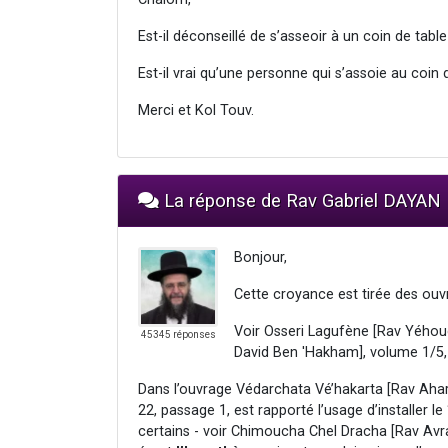
Est-il déconseillé de s’asseoir à un coin de tabl
Est-il vrai qu’une personne qui s’assoie au coin
Merci et Kol Touv.
La réponse de Rav Gabriel DAYAN
Bonjour,
Cette croyance est tirée des ouv
Voir Osseri Lagufène [Rav Yéhou
45345 réponses
David Ben 'Hakham], volume 1/5,
Dans l’ouvrage Védarchata Vé’hakarta [Rav Ah
22, passage 1, est rapporté l’usage d’installer l
certains - voir Chimoucha Chel Dracha [Rav Avr