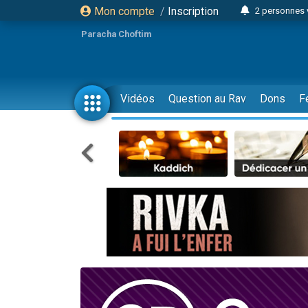
Mon compte
/
Inscription
2 personnes 
Lisbel Esthe
Paracha Choftim
3 person
2 personn
3 personnes 
Vidéos
Question au Rav
Dons
F
11 personnes
3 personn
Il reste 
2 personnes 
29 personnes
Il reste 
2 personnes 
6 personnes 
4 personn
2 personn