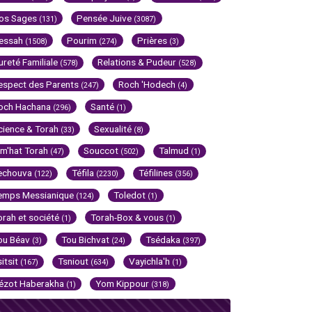
os Sages
Pensée Juive
(131)
(3087)
essah
Pourim
Prières
(1508)
(274)
(3)
ureté Familiale
Relations & Pudeur
(578)
(528)
espect des Parents
Roch 'Hodech
(247)
(4)
och Hachana
Santé
(296)
(1)
cience & Torah
Sexualité
(33)
(8)
im'hat Torah
Souccot
Talmud
(47)
(502)
(1)
echouva
Téfila
Téfilines
(122)
(2230)
(356)
emps Messianique
Toledot
(124)
(1)
orah et société
Torah-Box & vous
(1)
(1)
ou Béav
Tou Bichvat
Tsédaka
(3)
(24)
(397)
sitsit
Tsniout
Vayichla'h
(167)
(634)
(1)
ézot Haberakha
Yom Kippour
(1)
(318)