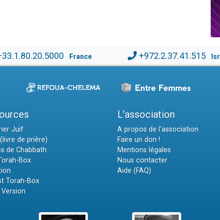
+33.1.80.20.5000
+972.2.37.41.515
France
Is
ources
L'association
ier Juif
A propos de l'association
(livre de prière)
Faire un don !
es de Chabbath
Mentions légales
 Torah-Box
Nous contacter
tion
Aide (FAQ)
t Torah-Box
 Version