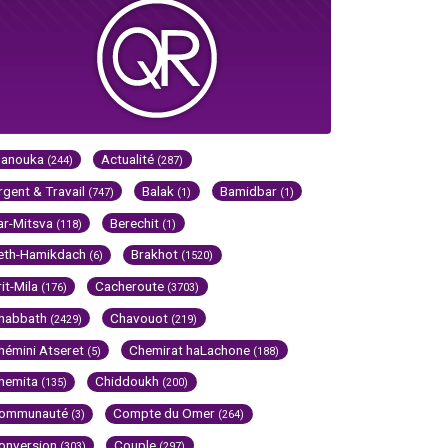
Hanouka
Actualité
(244)
(287)
rgent & Travail
Balak
Bamidbar
(747)
(1)
(1)
ar-Mitsva
Berechit
(118)
(1)
eth-Hamikdach
Brakhot
(6)
(1520)
rit-Mila
Cacheroute
(176)
(3703)
habbath
Chavouot
(2429)
(219)
hémini Atseret
Chemirat haLachone
(5)
(188)
hemita
Chiddoukh
(135)
(200)
ommunauté
Compte du Omer
(3)
(264)
onversion
Couple
(303)
(297)