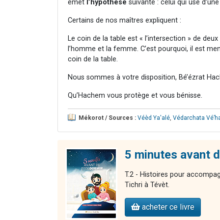
émet
l’hypothèse
suivante : celui qui use d’u
Certains de nos maîtres expliquent :
Le coin de la table est « l’intersection » de deux 
l’homme et la femme. C’est pourquoi, il est men
coin de la table.
Nous sommes à votre disposition, Bé’ézrat Hac
Qu’Hachem vous protège et vous bénisse.
Mékorot / Sources :
Véèd Ya'alé
,
Védarchata Vé’h
5 minutes avant de
T.2 - Histoires pour accompag
Tichri à Tévèt.
acheter ce livre