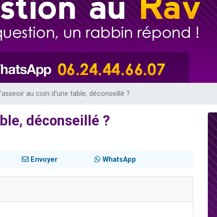
 viennent de demander une bénédiction
viennent de nous rejoindre sur WhatsApp
49 places pour étudier en groupe sur Zoom
 donner son Maasser
donner son Maasser
'asseoir au coin d'une table, déconseillé ?
ble, déconseillé ?
Envoyer
WhatsApp