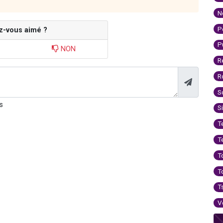
N
P
z-vous aimé ?
P
NON
R
R
S
s
S
T
T
T
T
T
V