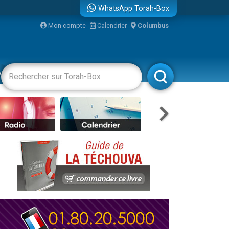
WhatsApp Torah-Box
Mon compte
Calendrier
Columbus
vertissements
Livres
Rabbanim
re
...