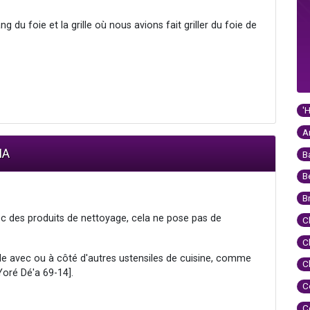
g du foie et la grille où nous avions fait griller du foie de
'
A
IA
B
B
B
ec des produits de nettoyage, cela ne pose pas de
C
C
ille avec ou à côté d'autres ustensiles de cuisine, comme
C
 Yoré Dé'a 69-14].
C
C