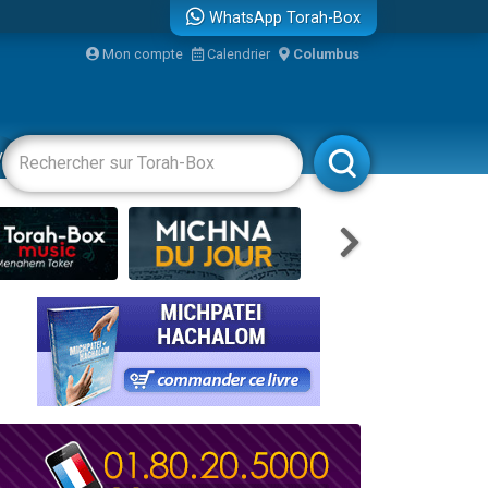
WhatsApp Torah-Box
bre
Mon compte
Calendrier
Columbus
...
vertissements
Livres
Rabbanim