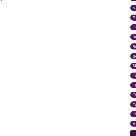
N
P
P
R
R
S
S
T
T
T
T
T
V