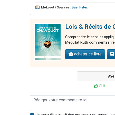
Mékorot / Sources :
Baèr Hétév
.
Lois & Récits d
Comprendre le sens et applique
Méguilat Ruth commentée, réfle
acheter ce livre
Ave
OUI
Je veux être averti des nouveaux commentaire