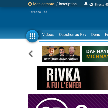
Mon compte
/
Inscription
Il reste 
16 person
Paracha Réé
2 personnes 
6 personnes 
4 personn
Vidéos
Question au Rav
Dons
F
2 personn
17 personnes
4 personnes 
Il reste 
Eva vient de
4 personnes 
3 personnes 
Odaya vient 
3 personn
2 personnes 