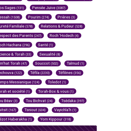
os Sages
Pensée Juive
(131)
(3087)
essah
Pourim
Prières
(1508)
(274)
(3)
ureté Familiale
Relations & Pudeur
(578)
(528)
espect des Parents
Roch 'Hodech
(247)
(4)
och Hachana
Santé
(296)
(1)
cience & Torah
Sexualité
(33)
(8)
im'hat Torah
Souccot
Talmud
(47)
(502)
(1)
echouva
Téfila
Téfilines
(122)
(2230)
(356)
emps Messianique
Toledot
(124)
(1)
orah et société
Torah-Box & vous
(1)
(1)
ou Béav
Tou Bichvat
Tsédaka
(3)
(24)
(397)
sitsit
Tsniout
Vayichla'h
(167)
(634)
(1)
ézot Haberakha
Yom Kippour
(1)
(318)