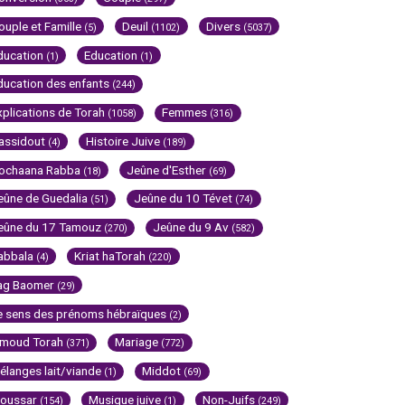
ouple et Famille
Deuil
Divers
(5)
(1102)
(5037)
ducation
Education
(1)
(1)
ducation des enfants
(244)
xplications de Torah
Femmes
(1058)
(316)
assidout
Histoire Juive
(4)
(189)
ochaana Rabba
Jeûne d'Esther
(18)
(69)
eûne de Guedalia
Jeûne du 10 Tévet
(51)
(74)
eûne du 17 Tamouz
Jeûne du 9 Av
(270)
(582)
abbala
Kriat haTorah
(4)
(220)
ag Baomer
(29)
e sens des prénoms hébraïques
(2)
imoud Torah
Mariage
(371)
(772)
élanges lait/viande
Middot
(1)
(69)
oussar
Musique juive
Non-Juifs
(154)
(1)
(249)