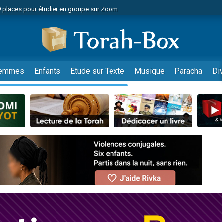
49 places pour étudier en groupe sur Zoom
nes viennent de faire un don pour Diane, 80 ans, dans un appartement insalu
viennent de nous rejoindre sur WhatsApp
viennent de nous rejoindre sur WhatsApp
es viennent de faire un don pour Reloger Rivka, 6 enfants, victime de violences
emmes
Enfants
Etude sur Texte
Musique
Paracha
Di
es viennent de faire un don pour 1 Journée de Vacances Pour les Enfants
 viennent de demander une bénédiction
viennent de nous rejoindre sur WhatsApp
49 places pour étudier en groupe sur Zoom
 donner son Maasser
viennent de nous rejoindre sur WhatsApp
viennent de nous rejoindre sur WhatsApp
de donner son Maasser
es viennent de faire un don pour 5 jours de vacances aux Orphelins
viennent de nous rejoindre sur WhatsApp