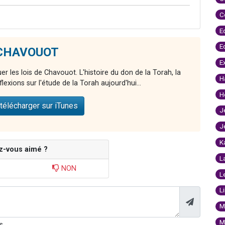
C
E
E
e CHAVOUOT
E
r les lois de Chavouot. L'histoire du don de la Torah, la
H
xions sur l'étude de la Torah aujourd'hui...
H
télécharger sur iTunes
J
J
K
z-vous aimé ?
L
NON
L
L
M
M
s