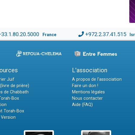
+33.1.80.20.5000
+972.2.37.41.515
France
Is
ources
L'association
ier Juif
A propos de l'association
(livre de prière)
Faire un don !
es de Chabbath
Mentions légales
 Torah-Box
Nous contacter
tion
Aide (FAQ)
t Torah-Box
 Version