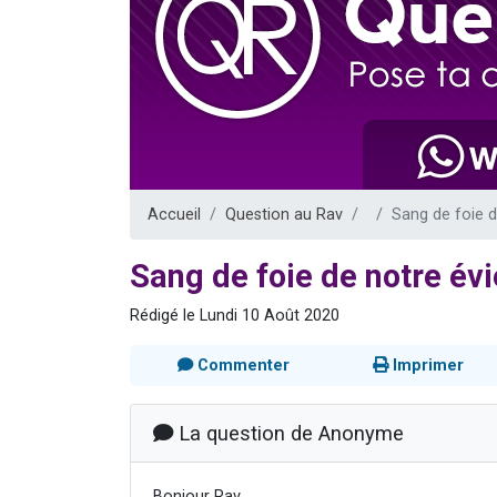
13 personnes
30 perso
Il reste 
12 nouve
29 personnes
Accueil
Question au Rav
Sang de foie d
Sang de foie de notre évi
Rédigé le Lundi 10 Août 2020
Commenter
Imprimer
La question de Anonyme
Bonjour Rav,