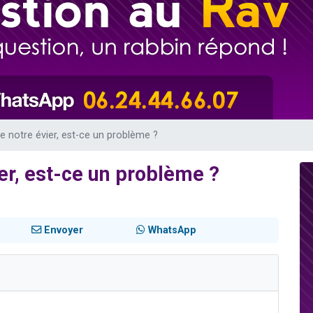
 viennent de demander une bénédiction
nnes viennent de faire un don pour Sauvez la jambe de Yohan
49 places pour étudier en groupe sur Zoom
lles musiques dans Torah-Box Music
 viennent de demander une bénédiction
e notre évier, est-ce un problème ?
er, est-ce un problème ?
Envoyer
WhatsApp