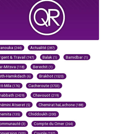
Hanouka
Actualité
(244)
(287)
rgent & Travail
Balak
Bamidbar
(747)
(1)
(1)
ar-Mitsva
Berechit
(118)
(1)
eth-Hamikdach
Brakhot
(6)
(1520)
rit-Mila
Cacheroute
(176)
(3703)
habbath
Chavouot
(2429)
(219)
hémini Atseret
Chemirat haLachone
(5)
(188)
hemita
Chiddoukh
(135)
(200)
ommunauté
Compte du Omer
(3)
(264)
onversion
Couple
(303)
(297)