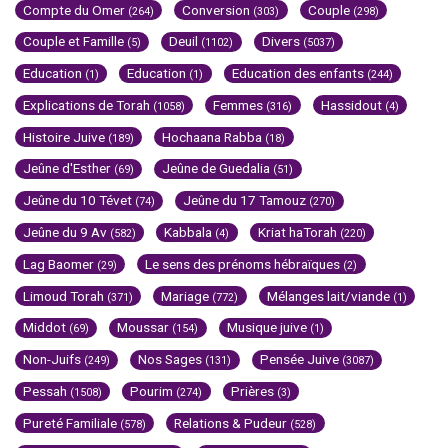
Compte du Omer
Conversion
Couple
(264)
(303)
(298)
Couple et Famille
Deuil
Divers
(5)
(1102)
(5037)
Education
Education
Education des enfants
(1)
(1)
(244)
Explications de Torah
Femmes
Hassidout
(1058)
(316)
(4)
Histoire Juive
Hochaana Rabba
(189)
(18)
Jeûne d'Esther
Jeûne de Guedalia
(69)
(51)
Jeûne du 10 Tévet
Jeûne du 17 Tamouz
(74)
(270)
Jeûne du 9 Av
Kabbala
Kriat haTorah
(582)
(4)
(220)
Lag Baomer
Le sens des prénoms hébraïques
(29)
(2)
Limoud Torah
Mariage
Mélanges lait/viande
(371)
(772)
(1)
Middot
Moussar
Musique juive
(69)
(154)
(1)
Non-Juifs
Nos Sages
Pensée Juive
(249)
(131)
(3087)
Pessah
Pourim
Prières
(1508)
(274)
(3)
Pureté Familiale
Relations & Pudeur
(578)
(528)