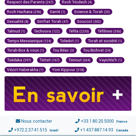
Respect des Parents
Roch 'Hodech
(247)
(4)
Roch Hachana
Santé
Science & Torah
(296)
(1)
(33)
Sexualité
Sim'hat Torah
Souccot
(8)
(47)
(502)
Talmud
Techouva
Téfila
Téfilines
(1)
(122)
(2230)
(356)
Temps Messianique
Toledot
Torah et société
(124)
(1)
(1)
Torah-Box & vous
Tou Béav
Tou Bichvat
(1)
(3)
(24)
Tsédaka
Tsitsit
Tsniout
Vayichla'h
(397)
(167)
(634)
(1)
Vézot Haberakha
Yom Kippour
(1)
(318)
Nous contacter
+33.1.80.20.5000
France
+972.2.37.41.515
+1.437.887.14.93
Israël
Canada