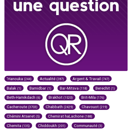
'Hanouka
Actualité
Argent & Travail
(244)
(287)
(747)
Balak
Bamidbar
Bar-Mitsva
Berechit
(1)
(1)
(118)
(1)
Beth-Hamikdach
Brakhot
Brit-Mila
(6)
(1520)
(176)
Cacheroute
Chabbath
Chavouot
(3703)
(2429)
(219)
Chémini Atseret
Chemirat haLachone
(5)
(188)
Chemita
Chiddoukh
Communauté
(135)
(201)
(3)