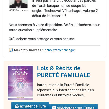
Il n'est pas interdit d'écouter des paroles
de Torah lorsque l'on se coupe les
ongles. Techouvot Véhanhagot, volume 2,
45350 réponses
début de la réponse 6.
Nous sommes à votre disposition, Bé’ézrat Hachem, pour
toute question supplémentaire.
Qu’Hachem vous protège et vous bénisse.
Mékorot / Sources :
Téchouvot Véhanhagot
.
Lois & Récits de
PURETÉ FAMILIALE
Introduction à la Pureté Familiale,
réponses aux interrogations les plus
courantes et histoires vécues.
acheter ce livre
télécharger sur iTunes