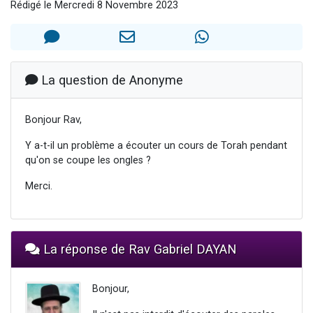
Rédigé le Mercredi 8 Novembre 2023
3 personnes viennent de nous rejoindre sur WhatsApp
11 personnes viennent de demander une bénédiction
Il reste 49 places pour étudier en groupe sur Zoom
3 personnes viennent de faire un don pour Diane, 80 ans, dans un appartement insalubre
La question de Anonyme
5 personnes viennent de faire un don pour Reloger Rivka, 6 enfants, victime de violences...
Bonjour Rav,
Y a-t-il un problème a écouter un cours de Torah pendant
qu'on se coupe les ongles ?
Merci.
La réponse de Rav Gabriel DAYAN
Bonjour,