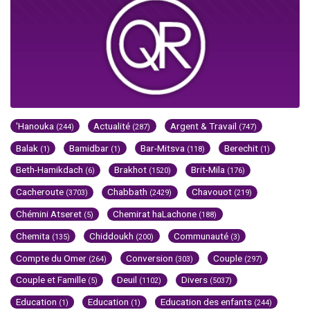
'Hanouka
Actualité
Argent & Travail
(244)
(287)
(747)
Balak
Bamidbar
Bar-Mitsva
Berechit
(1)
(1)
(118)
(1)
Beth-Hamikdach
Brakhot
Brit-Mila
(6)
(1520)
(176)
Cacheroute
Chabbath
Chavouot
(3703)
(2429)
(219)
Chémini Atseret
Chemirat haLachone
(5)
(188)
Chemita
Chiddoukh
Communauté
(135)
(200)
(3)
Compte du Omer
Conversion
Couple
(264)
(303)
(297)
Couple et Famille
Deuil
Divers
(5)
(1102)
(5037)
Education
Education
Education des enfants
(1)
(1)
(244)