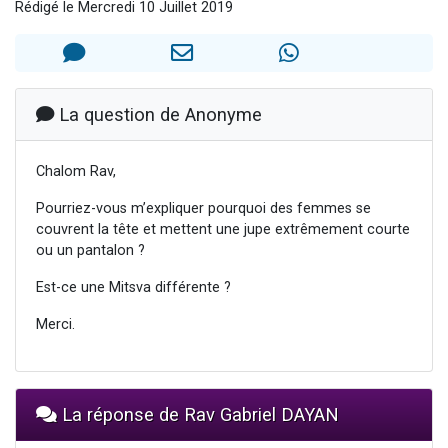
Rédigé le Mercredi 10 Juillet 2019
Il reste 49 places pour étudier en groupe sur Zoom
12 nouvelles musiques dans Torah-Box Music
3 personnes viennent de nous rejoindre sur WhatsApp
2 personnes viennent de nous rejoindre sur WhatsApp
La question de Anonyme
2 personnes viennent de nous rejoindre sur WhatsApp
Chalom Rav,
Pourriez-vous m’expliquer pourquoi des femmes se
couvrent la tête et mettent une jupe extrêmement courte
ou un pantalon ?
Est-ce une Mitsva différente ?
Merci.
La réponse de Rav Gabriel DAYAN