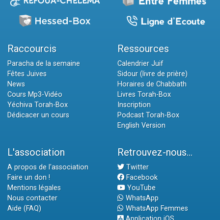
Raccourcis
Ressources
Paracha de la semaine
Calendrier Juif
Fêtes Juives
Sidour (livre de prière)
News
Horaires de Chabbath
Cours Mp3-Vidéo
Livres Torah-Box
Yéchiva Torah-Box
Inscription
Dédicacer un cours
Podcast Torah-Box
English Version
L'association
Retrouvez-nous...
A propos de l'association
Twitter
Faire un don !
Facebook
Mentions légales
YouTube
Nous contacter
WhatsApp
Aide (FAQ)
WhatsApp Femmes
Application iOS