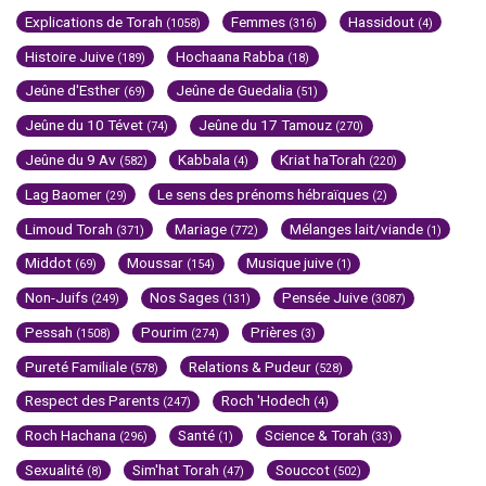
Explications de Torah
Femmes
Hassidout
(1058)
(316)
(4)
Histoire Juive
Hochaana Rabba
(189)
(18)
Jeûne d'Esther
Jeûne de Guedalia
(69)
(51)
Jeûne du 10 Tévet
Jeûne du 17 Tamouz
(74)
(270)
Jeûne du 9 Av
Kabbala
Kriat haTorah
(582)
(4)
(220)
Lag Baomer
Le sens des prénoms hébraïques
(29)
(2)
Limoud Torah
Mariage
Mélanges lait/viande
(371)
(772)
(1)
Middot
Moussar
Musique juive
(69)
(154)
(1)
Non-Juifs
Nos Sages
Pensée Juive
(249)
(131)
(3087)
Pessah
Pourim
Prières
(1508)
(274)
(3)
Pureté Familiale
Relations & Pudeur
(578)
(528)
Respect des Parents
Roch 'Hodech
(247)
(4)
Roch Hachana
Santé
Science & Torah
(296)
(1)
(33)
Sexualité
Sim'hat Torah
Souccot
(8)
(47)
(502)