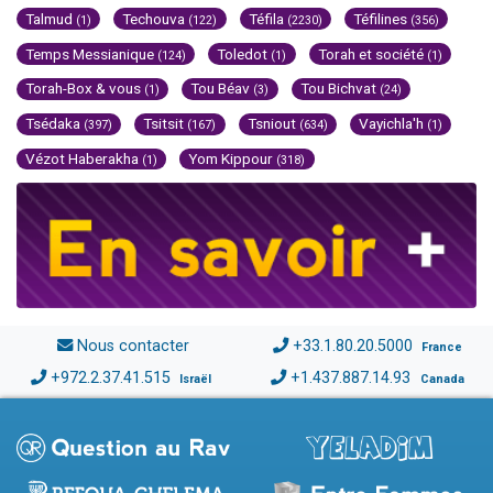
Talmud
Techouva
Téfila
Téfilines
(1)
(122)
(2230)
(356)
Temps Messianique
Toledot
Torah et société
(124)
(1)
(1)
Torah-Box & vous
Tou Béav
Tou Bichvat
(1)
(3)
(24)
Tsédaka
Tsitsit
Tsniout
Vayichla'h
(397)
(167)
(634)
(1)
Vézot Haberakha
Yom Kippour
(1)
(318)
Nous contacter
+33.1.80.20.5000
France
+972.2.37.41.515
+1.437.887.14.93
Israël
Canada