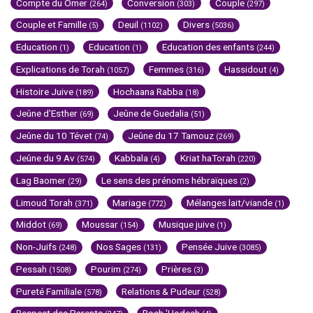
Compte du Omer
Conversion
Couple
(264)
(303)
(297)
Couple et Famille
Deuil
Divers
(5)
(1102)
(5036)
Education
Education
Education des enfants
(1)
(1)
(244)
Explications de Torah
Femmes
Hassidout
(1057)
(316)
(4)
Histoire Juive
Hochaana Rabba
(189)
(18)
Jeûne d'Esther
Jeûne de Guedalia
(69)
(51)
Jeûne du 10 Tévet
Jeûne du 17 Tamouz
(74)
(269)
Jeûne du 9 Av
Kabbala
Kriat haTorah
(574)
(4)
(220)
Lag Baomer
Le sens des prénoms hébraïques
(29)
(2)
Limoud Torah
Mariage
Mélanges lait/viande
(371)
(772)
(1)
Middot
Moussar
Musique juive
(69)
(154)
(1)
Non-Juifs
Nos Sages
Pensée Juive
(248)
(131)
(3085)
Pessah
Pourim
Prières
(1508)
(274)
(3)
Pureté Familiale
Relations & Pudeur
(578)
(528)