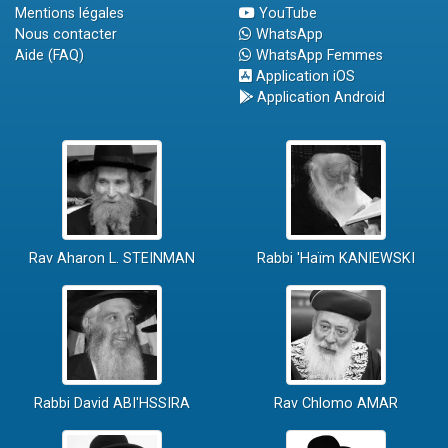
Mentions légales
YouTube
Nous contacter
WhatsApp
Aide (FAQ)
WhatsApp Femmes
Application iOS
Application Android
Rav Aharon L. STEINMAN
Rabbi 'Haïm KANIEWSKI
Rabbi David ABI'HSSIRA
Rav Chlomo AMAR