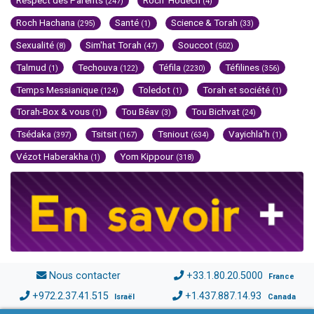
Respect des Parents
Roch 'Hodech
(247)
(4)
Roch Hachana
Santé
Science & Torah
(295)
(1)
(33)
Sexualité
Sim'hat Torah
Souccot
(8)
(47)
(502)
Talmud
Techouva
Téfila
Téfilines
(1)
(122)
(2230)
(356)
Temps Messianique
Toledot
Torah et société
(124)
(1)
(1)
Torah-Box & vous
Tou Béav
Tou Bichvat
(1)
(3)
(24)
Tsédaka
Tsitsit
Tsniout
Vayichla'h
(397)
(167)
(634)
(1)
Vézot Haberakha
Yom Kippour
(1)
(318)
Nous contacter
+33.1.80.20.5000
France
+972.2.37.41.515
+1.437.887.14.93
Israël
Canada