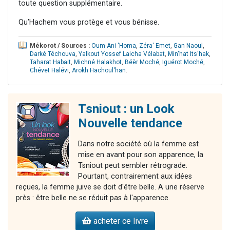
toute question supplémentaire.
Qu’Hachem vous protège et vous bénisse.
Mékorot / Sources :
Oum Ani 'Homa
,
Zéra' Emet
,
Gan Naoul
,
Darké Téchouva
,
Yalkout Yossef Laicha Vélabat
,
Min'hat Its'hak
,
Taharat Habait
,
Michné Halakhot
,
Béèr Moché
,
Iguérot Moché
,
Chévet Halévi
,
Arokh Hachoul'han
.
Tsniout : un Look
Nouvelle tendance
Dans notre société où la femme est
mise en avant pour son apparence, la
Tsniout peut sembler rétrograde.
Pourtant, contrairement aux idées
reçues, la femme juive se doit d'être belle. A une réserve
près : être belle ne se réduit pas à l'apparence.
acheter ce livre