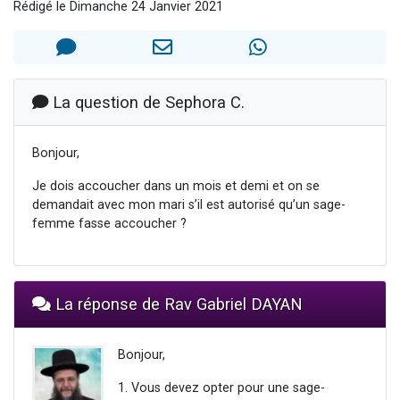
Rédigé le Dimanche 24 Janvier 2021
6 personnes viennent de faire un don pour 5 enfants déjà orphelins risquent de perdre leur maman
2 personnes viennent de faire un don pour Reloger Rivka, 6 enfants, victime de violences...
10 personnes viennent de demander une bénédiction
Il reste 49 places pour étudier en groupe sur Zoom
La question de Sephora C.
2 personnes viennent de nous rejoindre sur WhatsApp
Bonjour,
Je dois accoucher dans un mois et demi et on se
demandait avec mon mari s’il est autorisé qu’un sage-
femme fasse accoucher ?
La réponse de Rav Gabriel DAYAN
Bonjour,
1. Vous devez opter pour une sage-