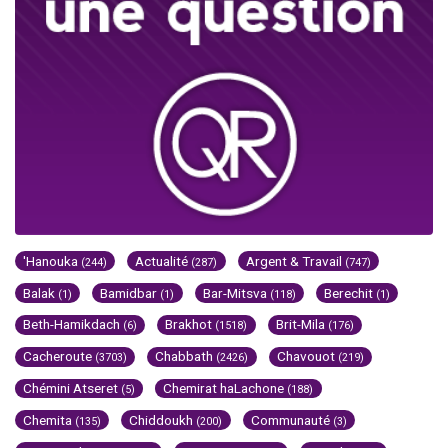
'Hanouka
Actualité
Argent & Travail
(244)
(287)
(747)
Balak
Bamidbar
Bar-Mitsva
Berechit
(1)
(1)
(118)
(1)
Beth-Hamikdach
Brakhot
Brit-Mila
(6)
(1518)
(176)
Cacheroute
Chabbath
Chavouot
(3703)
(2426)
(219)
Chémini Atseret
Chemirat haLachone
(5)
(188)
Chemita
Chiddoukh
Communauté
(135)
(200)
(3)