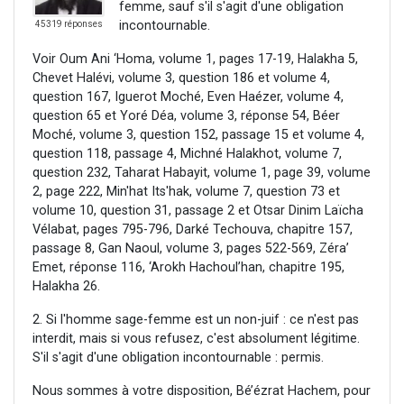
femme, sauf s'il s'agit d'une obligation
incontournable.
45319 réponses
Voir Oum Ani ‘Homa, volume 1, pages 17-19, Halakha 5,
Chevet Halévi, volume 3, question 186 et volume 4,
question 167, Iguerot Moché, Even Haézer, volume 4,
question 65 et Yoré Déa, volume 3, réponse 54, Béer
Moché, volume 3, question 152, passage 15 et volume 4,
question 118, passage 4, Michné Halakhot, volume 7,
question 232, Taharat Habayit, volume 1, page 39, volume
2, page 222, Min'hat Its'hak, volume 7, question 73 et
volume 10, question 31, passage 2 et Otsar Dinim Laïcha
Vélabat, pages 795-796, Darké Techouva, chapitre 157,
passage 8, Gan Naoul, volume 3, pages 522-569, Zéra’
Emet, réponse 116, ‘Arokh Hachoul’han, chapitre 195,
Halakha 26.
2. Si l'homme sage-femme est un non-juif : ce n'est pas
interdit, mais si vous refusez, c'est absolument légitime.
S'il s'agit d'une obligation incontournable : permis.
Nous sommes à votre disposition, Bé’ézrat Hachem, pour