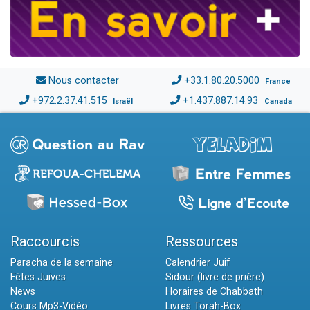
Nous contacter
+33.1.80.20.5000
France
+972.2.37.41.515
+1.437.887.14.93
Israël
Canada
Raccourcis
Ressources
Paracha de la semaine
Calendrier Juif
Fêtes Juives
Sidour (livre de prière)
News
Horaires de Chabbath
Cours Mp3-Vidéo
Livres Torah-Box