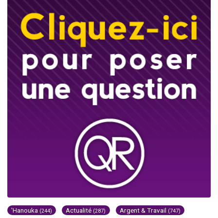
'Hanouka
Actualité
Argent & Travail
(244)
(287)
(747)