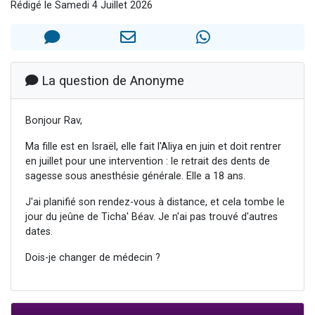
Rédigé le Samedi 4 Juillet 2026
3 personnes viennent de nous rejoindre sur WhatsApp
11 personnes viennent de demander une bénédiction
Il reste 49 places pour étudier en groupe sur Zoom
3 personnes viennent de faire un don pour Diane, 80 ans, dans un appartement insalubre
La question de Anonyme
5 personnes viennent de faire un don pour Reloger Rivka, 6 enfants, victime de violences...
Bonjour Rav,
Ma fille est en Israël, elle fait l'Aliya en juin et doit rentrer
en juillet pour une intervention : le retrait des dents de
sagesse sous anesthésie générale. Elle a 18 ans.
J'ai planifié son rendez-vous à distance, et cela tombe le
jour du jeûne de Ticha' Béav. Je n'ai pas trouvé d'autres
dates.
Dois-je changer de médecin ?