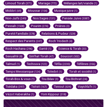
Limoud Torah
Mariage
Mélanges lait/viande
(371)
(772)
(1)
Middot
Moussar
Musique juive
(69)
(154)
(1)
Non-Juifs
Nos Sages
Pensée Juive
(249)
(131)
(3087)
Pessah
Pourim
Prières
(1508)
(274)
(3)
Pureté Familiale
Relations & Pudeur
(578)
(528)
Respect des Parents
Roch 'Hodech
(247)
(4)
Roch Hachana
Santé
Science & Torah
(296)
(1)
(33)
Sexualité
Sim'hat Torah
Souccot
(8)
(47)
(502)
Talmud
Techouva
Téfila
Téfilines
(1)
(122)
(2230)
(356)
Temps Messianique
Toledot
Torah et société
(124)
(1)
(1)
Torah-Box & vous
Tou Béav
Tou Bichvat
(1)
(3)
(24)
Tsédaka
Tsitsit
Tsniout
Vayichla'h
(397)
(167)
(634)
(1)
Vézot Haberakha
Yom Kippour
(1)
(318)