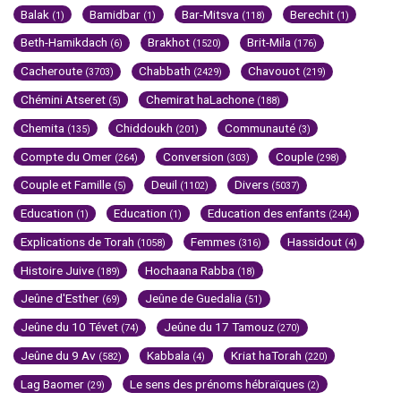
Balak
Bamidbar
Bar-Mitsva
Berechit
(1)
(1)
(118)
(1)
Beth-Hamikdach
Brakhot
Brit-Mila
(6)
(1520)
(176)
Cacheroute
Chabbath
Chavouot
(3703)
(2429)
(219)
Chémini Atseret
Chemirat haLachone
(5)
(188)
Chemita
Chiddoukh
Communauté
(135)
(201)
(3)
Compte du Omer
Conversion
Couple
(264)
(303)
(298)
Couple et Famille
Deuil
Divers
(5)
(1102)
(5037)
Education
Education
Education des enfants
(1)
(1)
(244)
Explications de Torah
Femmes
Hassidout
(1058)
(316)
(4)
Histoire Juive
Hochaana Rabba
(189)
(18)
Jeûne d'Esther
Jeûne de Guedalia
(69)
(51)
Jeûne du 10 Tévet
Jeûne du 17 Tamouz
(74)
(270)
Jeûne du 9 Av
Kabbala
Kriat haTorah
(582)
(4)
(220)
Lag Baomer
Le sens des prénoms hébraïques
(29)
(2)