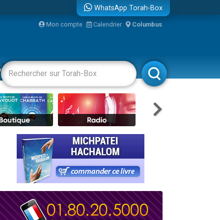
WhatsApp Torah-Box
Mon compte
Calendrier
Columbus
re
vertissements
Livres
Rabbanim
travers le temps