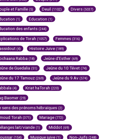
ouple et Famille
Deuil
Divers
(5)
(1102)
(5037)
ducation
Education
(1)
(1)
ducation des enfants
(244)
xplications de Torah
Femmes
(1057)
(316)
assidout
Histoire Juive
(4)
(189)
ochaana Rabba
Jeûne d'Esther
(18)
(69)
eûne de Guedalia
Jeûne du 10 Tévet
(51)
(74)
eûne du 17 Tamouz
Jeûne du 9 Av
(269)
(574)
abbala
Kriat haTorah
(4)
(220)
ag Baomer
(29)
e sens des prénoms hébraïques
(2)
imoud Torah
Mariage
(371)
(772)
élanges lait/viande
Middot
(1)
(69)
oussar
Musique juive
Non-Juifs
(154)
(1)
(248)