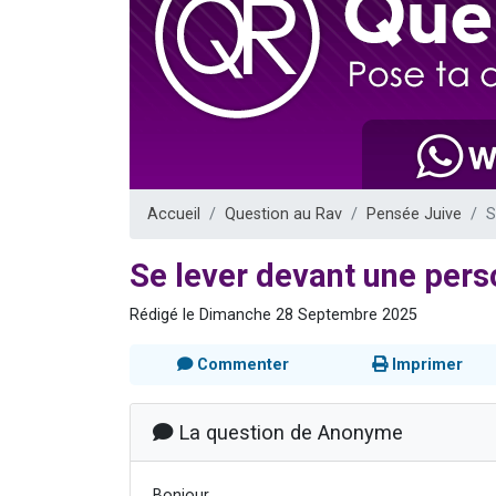
61 personnes
Il reste 
Ariel vient 
Nathaniel vi
4 personnes 
Accueil
Question au Rav
Pensée Juive
S
Se lever devant une per
Rédigé le Dimanche 28 Septembre 2025
Commenter
Imprimer
La question de Anonyme
Bonjour,