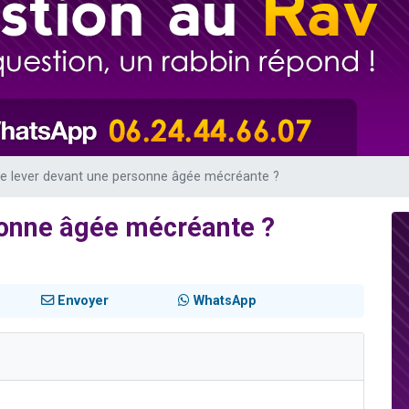
 viennent de demander une bénédiction
49 places pour étudier en groupe sur Zoom
de donner son Maasser
ent de donner son Maasser
viennent de nous rejoindre sur WhatsApp
e lever devant une personne âgée mécréante ?
sonne âgée mécréante ?
Envoyer
WhatsApp