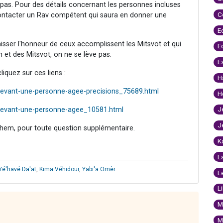
 pas. Pour des détails concernant les personnes incluses
C
 contacter un Rav compétent qui saura en donner une
E
aisser l'honneur de ceux accomplissent les Mitsvot et qui
E
et des Mitsvot, on ne se lève pas.
E
iquez sur ces liens :
H
devant-une-personne-agee-precisions_75689.html
H
J
-devant-une-personne-agee_10581.html
J
hem, pour toute question supplémentaire.
K
L
Yé'havé Da'at
,
Kima Véhidour
,
Yabi'a Omèr
.
L
L
M
M