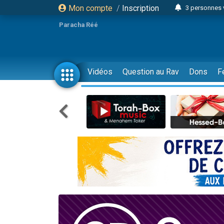
Mon compte
/
Inscription
3 personnes 
Odaya vient 
Paracha Réé
3 personn
3 personn
2 personnes 
Vidéos
Question au Rav
Dons
F
13 personnes
30 perso
Il reste 
12 nouve
3 personnes 
2 personnes 
2 nouvel
3 personnes 
8 personn
Nouvelle émis