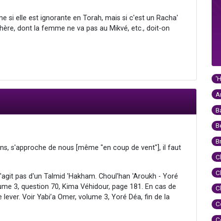
si elle est ignorante en Torah, mais si c'est un Racha'
hère, dont la femme ne va pas au Mikvé, etc., doit-on
'
A
B
B
B
, s'approche de nous [même "en coup de vent"], il faut
C
C
s'agit pas d'un Talmid 'Hakham. Choul'han 'Aroukh - Yoré
lume 3, question 70, Kima Véhidour, page 181. En cas de
C
 lever. Voir Yabi’a Omer, volume 3, Yoré Déa, fin de la
C
C