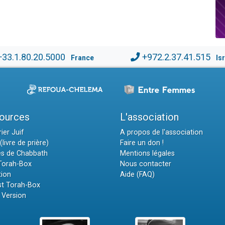
+33.1.80.20.5000
+972.2.37.41.515
France
Is
ources
L'association
ier Juif
A propos de l'association
(livre de prière)
Faire un don !
es de Chabbath
Mentions légales
 Torah-Box
Nous contacter
tion
Aide (FAQ)
t Torah-Box
 Version