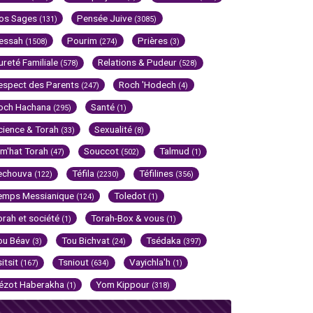
os Sages
Pensée Juive
(131)
(3085)
essah
Pourim
Prières
(1508)
(274)
(3)
ureté Familiale
Relations & Pudeur
(578)
(528)
espect des Parents
Roch 'Hodech
(247)
(4)
och Hachana
Santé
(295)
(1)
cience & Torah
Sexualité
(33)
(8)
im'hat Torah
Souccot
Talmud
(47)
(502)
(1)
echouva
Téfila
Téfilines
(122)
(2230)
(356)
emps Messianique
Toledot
(124)
(1)
orah et société
Torah-Box & vous
(1)
(1)
ou Béav
Tou Bichvat
Tsédaka
(3)
(24)
(397)
sitsit
Tsniout
Vayichla'h
(167)
(634)
(1)
ézot Haberakha
Yom Kippour
(1)
(318)