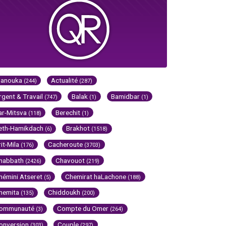
Hanouka
Actualité
(244)
(287)
rgent & Travail
Balak
Bamidbar
(747)
(1)
(1)
ar-Mitsva
Berechit
(118)
(1)
eth-Hamikdach
Brakhot
(6)
(1518)
rit-Mila
Cacheroute
(176)
(3703)
habbath
Chavouot
(2426)
(219)
hémini Atseret
Chemirat haLachone
(5)
(188)
hemita
Chiddoukh
(135)
(200)
ommunauté
Compte du Omer
(3)
(264)
onversion
Couple
(303)
(297)