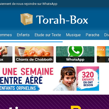
viennent de nous rejoindre sur WhatsApp
de donner son Maasser
es viennent de faire un don pour 5 jours de vacances aux Orphelins
es viennent de faire un don pour Diane, 80 ans, dans un appartement insalub
viennent de nous rejoindre sur WhatsApp
emmes
Enfants
Etude sur Texte
Musique
Paracha
Di
 viennent de demander une bénédiction
nnes viennent de faire un don pour Sauvez la jambe de Yohan
49 places pour étudier en groupe sur Zoom
lles musiques dans Torah-Box Music
viennent de nous rejoindre sur WhatsApp
viennent de nous rejoindre sur WhatsApp
les musiques dans Torah-Box Music
viennent de nous rejoindre sur WhatsApp
es viennent de faire un don pour Tsédaka : pauvres d'Israel
sion radio : Visions de grandeur n°104 : Le Chabbath et le Birkat Hamazone à 