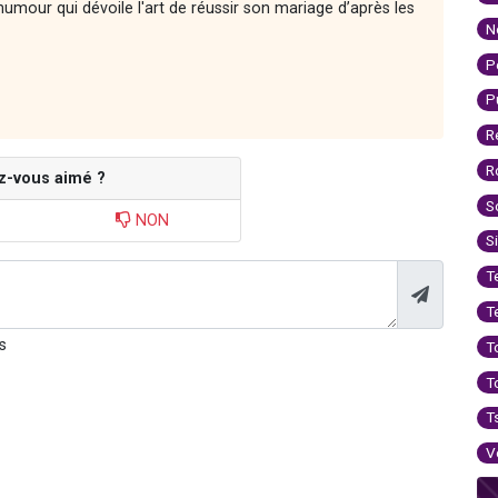
'humour qui dévoile l'art de réussir son mariage d’après les
N
P
P
R
R
z-vous aimé ?
S
NON
S
T
T
s
T
T
T
V